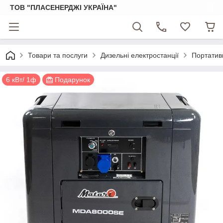
ТОВ "ПЛАСЕНЕРДЖІ УКРАЇНА"
Товари та послуги
Дизельні електростанції
Портативн
6 кВт/ 1ф
Подарунок