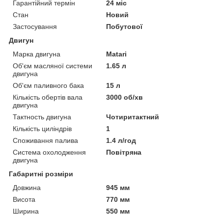
Гарантійний термін
24 міс
Стан
Новий
Застосування
Побутової
Двигун
Марка двигуна
Matari
Об'єм масляної системи
1.65 л
двигуна
Об'єм паливного бака
15 л
Кількість обертів вала
3000 об/хв
двигуна
Тактность двигуна
Чотиритактний
Кількість циліндрів
1
Споживання палива
1.4 л/год
Система охолодження
Повітряна
двигуна
Габаритні розміри
Довжина
945 мм
Висота
770 мм
Ширина
550 мм