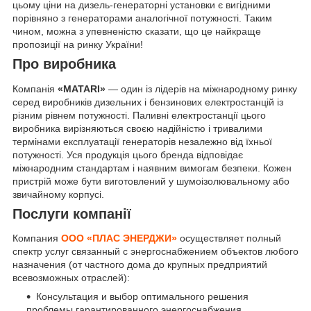
цьому ціни на дизель-генераторні установки є вигідними
порівняно з генераторами аналогічної потужності. Таким
чином, можна з упевненістю сказати, що це найкраще
пропозиції на ринку України!
Про виробника
Компанія
«MATARI»
— один із лідерів на міжнародному ринку
серед виробників дизельних і бензинових електростанцій із
різним рівнем потужності. Паливні електростанції цього
виробника вирізняються своєю надійністю і тривалими
термінами експлуатації генераторів незалежно від їхньої
потужності. Уся продукція цього бренда відповідає
міжнародним стандартам і наявним вимогам безпеки. Кожен
пристрій може бути виготовлений у шумоізолювальному або
звичайному корпусі.
Послуги компанії
Компания
ООО «ПЛАС ЭНЕРДЖИ»
осуществляет полный
спектр услуг связанный с энергоснабжением объектов любого
назначения (от частного дома до крупных предприятий
всевозможных отраслей):
Консультация и выбор оптимального решения
проблемы гарантированного энергоснабжения,