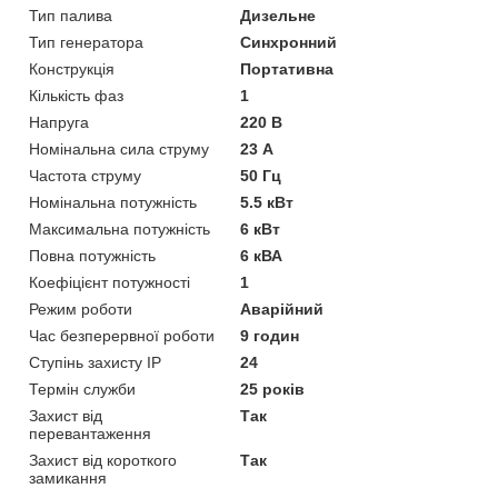
Тип палива
Дизельне
Тип генератора
Синхронний
Конструкція
Портативна
Кількість фаз
1
Напруга
220 В
Номінальна сила струму
23 А
Частота струму
50 Гц
Номінальна потужність
5.5 кВт
Максимальна потужність
6 кВт
Повна потужність
6 кВА
Коефіцієнт потужності
1
Режим роботи
Аварійний
Час безперервної роботи
9 годин
Ступінь захисту IP
24
Термін служби
25 років
Захист від
Так
перевантаження
Захист від короткого
Так
замикання