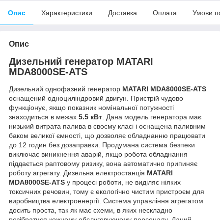
Опис
Характеристики
Доставка
Оплата
Умови п
Опис
Дизельний генератор
MATARI
MDA8000SE-ATS
Дизельний однофазний генератор
MATARI MDA8000SE-ATS
оснащений одноциліндровий двигун. Пристрій чудово
функціонує, якщо показник номінальної потужності
знаходиться в межах
5.5 кВт
. Дана модель генератора має
низький витрата палива в своєму класі і оснащена паливним
баком великої ємності, що дозволяє обладнанню працювати
до 12 годин без дозаправки. Продумана система безпеки
виключає виникнення аварій, якщо робота обладнання
піддається раптовому ризику, вона автоматично припиняє
роботу агрегату. Дизельна електростанція
MATARI
MDA8000SE-ATS
у процесі роботи, не виділяє ніяких
токсичних речовин, тому є екологічно чистим пристроєм для
виробництва електроенергії. Система управління агрегатом
досить проста, так як має схеми, в яких нескладно
розібратися кожному обслуговуючому персоналу. Даний