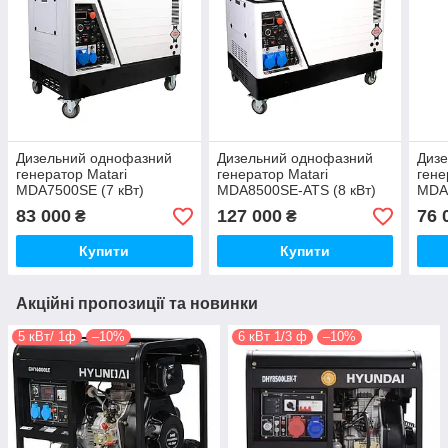
Дизельний однофазний
Дизельний однофазний
Диз
генератор Matari
генератор Matari
гене
MDA7500SE (7 кВт)
MDA8500SE-ATS (8 кВт)
MDA5
83 000
127 000
76 
₴
₴
Купити
Купити
Акційні пропозиції та новинки
5 кВт/ 1ф
–10%
6 кВт 1/3 ф
–10%