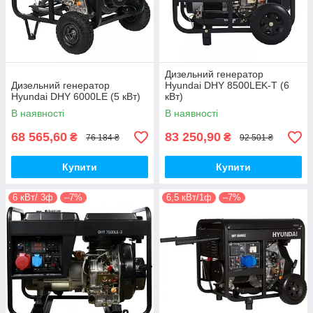
Дизельний генератор
Дизельний генератор
Hyundai DHY 8500LEK-Т (6
Hyundai DHY 6000LE (5 кВт)
кВт)
В наявності
В наявності
68 565,60
83 250,90
₴
₴
76 184 ₴
92 501 ₴
Купити
Купити
6 кВт/ 3ф
–7%
6,5 кВт/1ф
–7%