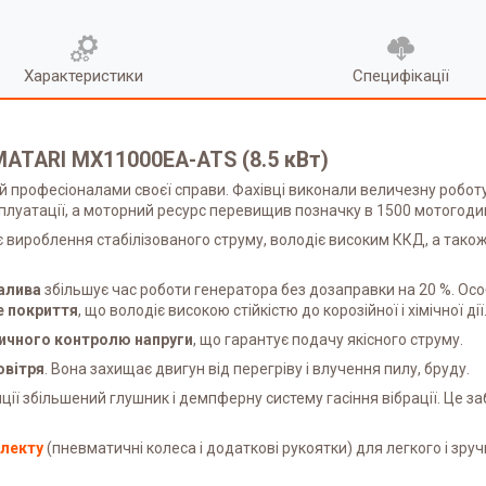
Характеристики
Специфікації
ATARI MX11000EA-ATS (8.5 кВт)
 професіоналами своєї справи. Фахівці виконали величезну робот
ксплуатації, а моторний ресурс перевищив позначку в 1500 мотогоди
є вироблення стабілізованого струму, володіє високим ККД, а так
палива
збільшує час роботи генератора без дозаправки на 20 %. Осо
 покриття
, що володіє високою стійкістю до корозійної і хімічної дії
ичного контролю напруги
, що гарантує подачу якісного струму.
овітря
. Вона захищає двигун від перегріву і влучення пилу, бруду.
ції збільшений глушник і демпферну систему гасіння вібрації. Це з
лекту
(пневматичні колеса і додаткові рукоятки) для легкого і зру