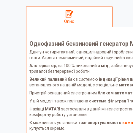
Опис
Однофазний бензиновий генератор M
Двигун чотиритактний, одноциліндровий і зроблений
і ваги. Агрегат економічний, надійний і зручний в е
Альтернатор
, на 100 % виконаний
з міді
, забезпечу
тривалої безперервної роботи.
Великий паливний бак
з системою
індикації рівня 
встановленого на даній моделі, є спеціальне
матове
Пристрій оснащений електронним
блоком автомат
У цій моделі також поліпшена
система фільтрації п
Фахівці
MATARI
застосували в даній мініелектростан
комфортну роботу установки.
Є можливість установки
транспортувального
комп
купується окремо.