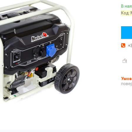
В ная
Код:
+3
повер