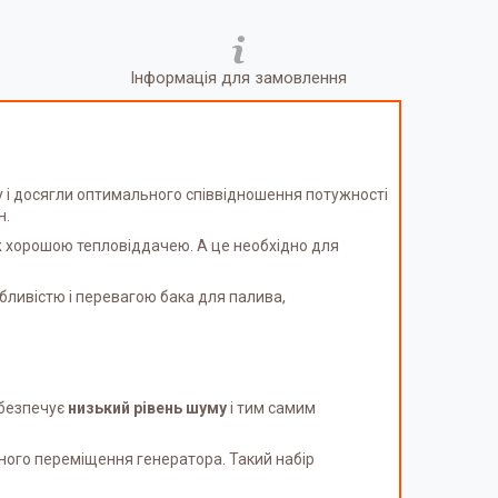
Інформація для замовлення
у і досягли оптимального співвідношення потужності
н.
ож хорошою тепловіддачею. А це необхідно для
бливістю і перевагою бака для палива,
.
абезпечує
низький рівень шуму
і тим самим
чного переміщення генератора. Такий набір