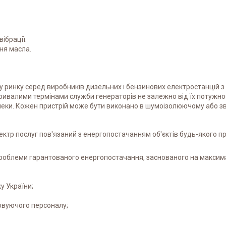
ібрації.
ня масла.
у ринку серед виробників дизельних і бензинових електростанцій з
ривалими термінами служби генераторів не залежно від їх потужнос
еки. Кожен пристрій може бути виконано в шумоізолюючому або зв
ектр послуг пов'язаний з енергопостачанням об'єктів будь-якого п
проблеми гарантованого енергопостачання, заснованого на максим
у України;
овуючого персоналу;