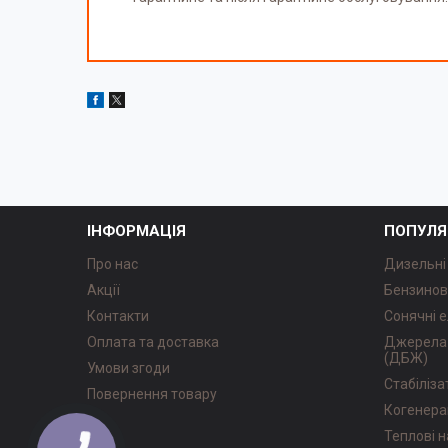
ІНФОРМАЦІЯ
ПОПУЛЯ
Про нас
Дизельні
Акції
Бензинов
Контакти
Сонячні е
Оплата та доставка
Джерела 
(ДБЖ)
Умови згоди
Стабіліз
Повернення товару
Когенера
Теплові 