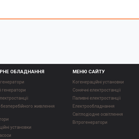
РНЕ ОБЛАДНАННЯ
МЕНЮ САЙТУ
 генератори
Когенераційні установки
і генератори
Сонячні електростанції
лектростанції
Паливні електростанції
безперебійного живлення
Електрообладнання
Світлодіодне освітлення
атори
Вітрогенератори
ційні установки
насоси