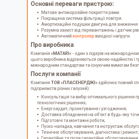
Основні переваги пристрою:
Матове антикорозійне покриття рами.
Покращена система фільтрації повітря.
Амортизаційні подушки двигуна для зниження в
Розумна захист від перевантажень і датчик рів
Автоматичний
контролер
вихідної напруги.
Про виробника
Компанія
«MATARI»
- один з лідерів на міжнародном
цього виробника відрізняються своєю надійністю і т
міжнародним стандартам та існуючим вимогам безп
Послуги компанії
Компанія
ТОВ «ПЛАСЕНЕРДЖІ»
здійснює повний сп
підприємств різних галузей):
Консультація та вибір оптимального рішення 
технологічних рішеннях;
Енергоаудит, проектування і узгодження;
Доставка обладнання на об'єкт в будь-яку точк
Підготовчі та монтажні роботи;
Пуско-наладка, навчання та інструктаж обслуг
Технічне обслуговування, діагностика і ремонт;
Гарантійне та після гарантійне обслуговування.