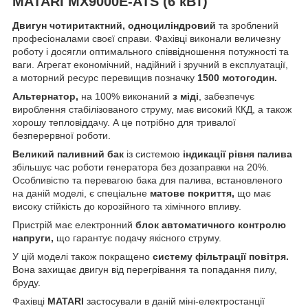
MATARI MX9000E-ATS (6 кВт)
Двигун чотиритактний, одноциліндровий
та зроблений
професіоналами своєї справи. Фахівці виконали величезну
роботу і досягли оптимального співвідношення потужності та
ваги. Агрегат економічний, надійний і зручний в експлуатації,
а моторний ресурс перевищив позначку
1500 мотогодин.
Альтернатор,
на 100% виконаний
з міді
, забезпечує
вироблення стабілізованого струму, має високий ККД, а також
хорошу тепловіддачу. А це потрібно для тривалої
безперервної роботи.
Великий паливний бак
із системою
індикації рівня палива
збільшує час роботи генератора без дозаправки на 20%.
Особливістю та перевагою бака для палива, встановленого
на даній моделі, є спеціальне
матове покриття,
що має
високу стійкість до корозійного та хімічного впливу.
Пристрій має електронний
блок автоматичного контролю
напруги,
що гарантує подачу якісного струму.
У цій моделі також покращено
систему фільтрації повітря.
Вона захищає двигун від перегрівання та попадання пилу,
бруду.
Фахівці
MATARI
застосували в даній міні-електростанції