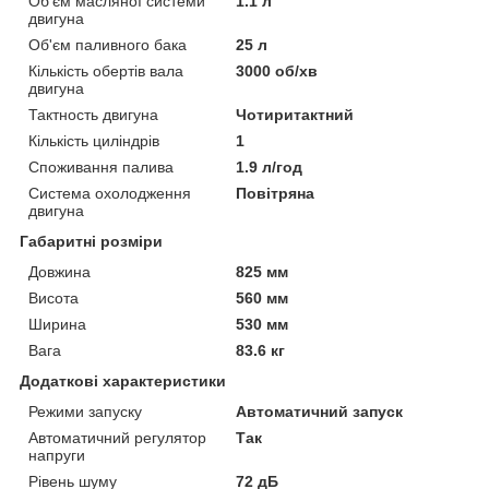
Об'єм масляної системи
1.1 л
двигуна
Об'єм паливного бака
25 л
Кількість обертів вала
3000 об/хв
двигуна
Тактность двигуна
Чотиритактний
Кількість циліндрів
1
Споживання палива
1.9 л/год
Система охолодження
Повітряна
двигуна
Габаритні розміри
Довжина
825 мм
Висота
560 мм
Ширина
530 мм
Вага
83.6 кг
Додаткові характеристики
Режими запуску
Автоматичний запуск
Автоматичний регулятор
Так
напруги
Рівень шуму
72 дБ