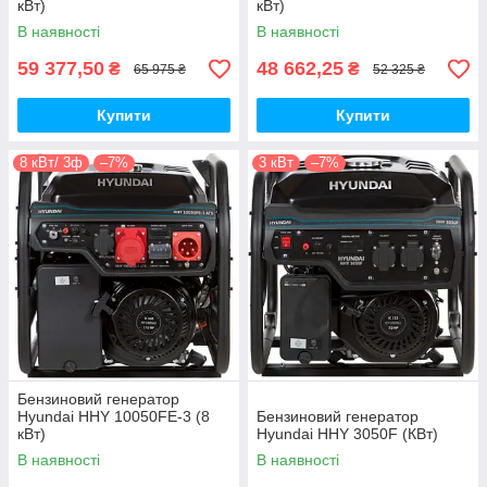
кВт)
кВт)
В наявності
В наявності
59 377,50
48 662,25
₴
₴
65 975 ₴
52 325 ₴
Купити
Купити
8 кВт/ 3ф
–7%
3 кВт
–7%
Бензиновий генератор
Hyundai HHY 10050FE-3 (8
Бензиновий генератор
кВт)
Hyundai HHY 3050F (КВт)
В наявності
В наявності