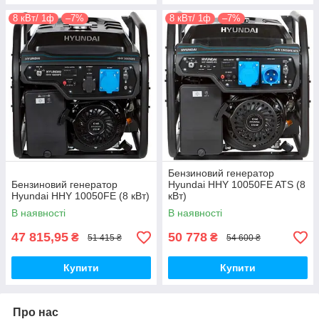
8 кВт/ 1ф
–7%
8 кВт/ 1ф
–7%
Бензиновий генератор
Бензиновий генератор
Hyundai HHY 10050FE ATS (8
Hyundai HHY 10050FE (8 кВт)
кВт)
В наявності
В наявності
47 815,95
50 778
₴
₴
51 415 ₴
54 600 ₴
Купити
Купити
Про нас