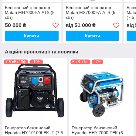
Бензиновий генератор
Бензиновий генератор
Бенз
Matari MH7000EA-ATS (5
Matari MX7000EA-ATS (5
Mat
кВт)
кВт)
(7.5 
50 000
51 000
₴
від
₴
від
Купити
Купити
Акційні пропозиції та новинки
7.5 кВт/ 3ф
–10%
6 кВт/1ф
–7%
Генератор бензиновий
Генератор бензиновий
Hyundai HY 10100LEK -T (7.5
Hyundai HHY 7000 FEK (6