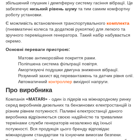
збільшений глушник і демпферну систему гасіння вібрації. Це
забезпечує
низький рівень шуму
та тим самим комфортну
роботу установки.
Є можливість встановлення транспортувального
комплекта
(пневматичні колеса та додаткові рукоятки) для легкого та
зручного переміщення генератора. Такий набір набувається
окремо.
Основні переваги пристрою:
Матове антикорозійне покриття рами.
Поліпшена система фільтрації повітря.
Амортизуючі подушки двигуна зниження вібрації.
Розумний захист від перевантажень та датчик рівня олії.
Автоматичний
контроллер
вихідної напруги.
Про виробника
Компанія
«MATARI»
- один із лідерів на міжнародному ринку
серед виробників дизельних та бензинових електростанцій із
різним рівнем потужності. Паливні електростанції даного
виробника відрізняються своєю надійністю та тривалими
термінами служби генераторів незалежно від їхньої
потужності. Вся продукція цього бренду відповідає
міжнародним стандартам та існуючим вимогам безпеки.