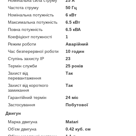
Номінальна сила струму
25 А
Частота струму
50 Гц
Номінальна потужність
6 кВт
Максимальна потужність
6.5 кВт
Повна потужність
6.5 кВА
Коефіцієнт потужності
1
Режим роботи
Аварійний
Час безперервної роботи
10 годин
Ступінь захисту IP
23
Термін служби
25 років
Захист від
Так
перевантаження
Захист від короткого
Так
замикання
Гарантійний термін
24 міс
Застосування
Побутової
Двигун
Марка двигуна
Matari
Об'єм двигуна
0.42 куб. см