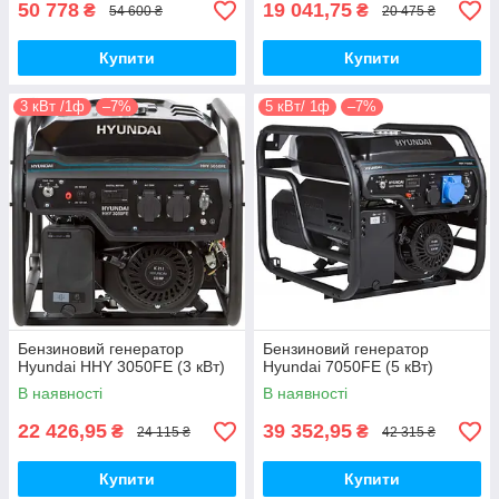
50 778
19 041,75
₴
₴
54 600 ₴
20 475 ₴
Купити
Купити
3 кВт /1ф
–7%
5 кВт/ 1ф
–7%
Бензиновий генератор
Бензиновий генератор
Hyundai HHY 3050FЕ (3 кВт)
Hyundai 7050FE (5 кВт)
В наявності
В наявності
22 426,95
39 352,95
₴
₴
24 115 ₴
42 315 ₴
Купити
Купити