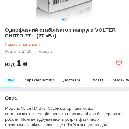
Однофазний стабілізатор напруги VOLTER
СНПТО-27 с (27 кВт)
Немає в наявності
Код: ens-2420
Роздріб
1
від
₴
Опис
Характеристики
Доставка
Оплата
Умови п
Опис
Модель VolterTM-27с. Стабілізатори цієї моделі
встановлюються стаціонарно та призначені для безперервної
роботи. Монтаж відбувається в розрив фази після
електричного лічильника — це обов'язкова умова для