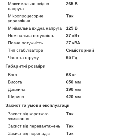
Максимальна вхідна
265 В
напруга
Мікропроцесорне
Так
управління
Мінімальна вхідна напруга
125 В
Номінальна потужність
27 кВт
Повна потужність
27 кВА
Тип стабілізатора
Симісторний
Частота струму
65 Гц
Габаритні розміри
Вага
68 кг
Висота
650 мм
Довжина
190 мм
Ширина
420 мм
Захист та умови експлуатації
Захист від короткого
Так
замикання
Захист від перевантажень
Так
Захист від перепадів
Так