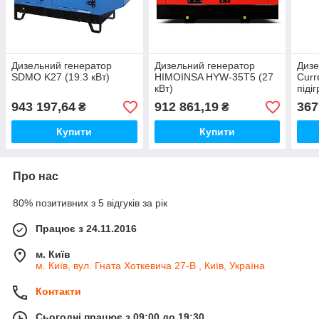
Дизельний генератор
Дизельний генератор
Дизе
SDMO K27 (19.3 кВт)
HIMOINSA HYW-35T5 (27
Curr
кВт)
піді
авто
943 197,64
912 861,19
367
₴
₴
Купити
Купити
Про нас
80% позитивних з 5 відгуків за рік
Працює з 24.11.2016
м. Київ
м. Київ, вул. Гната Хоткевича 27-В , Київ, Україна
Контакти
Сьогодні працює з 09:00 до 19:30