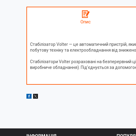
Опис
Стабілізатор Volter — це автоматичний пристрій, я
побутову техніку та електрообладнання від знижено
Стабілізатори Volter розраховані на безперервний 
виробниче обладнання). Під'єднується за допомогою
ІНФОРМАЦІЯ
ПОПУЛЯ