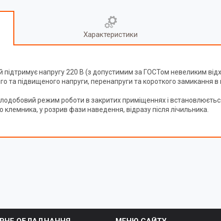
Характеристики
кий підтримує напругу 220 В (з допустимим за ГОСТом невеликим ві
го та підвищеного напруги, перенапруги та короткого замикання в 
цілодобовий режим роботи в закритих приміщеннях і встановлюється
 клемника, у розрив фази наведення, відразу після лічильника.
РНЕ ОБЛАДНАННЯ
МЕНЮ САЙТУ