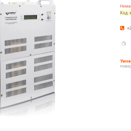
Немає
Код:
+3
повер