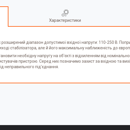
Характеристики
є розширений діапазон допустимої вхідної напруги: 110-250 В. Поп
иході стабілізатора, але й його максимальну наближеність до європ
овити необхідну напругу на об'єкті з відхиленням від номінального 
користувачів пристрою. Серед них позначимо захист за вхідною та в
від неправильного під'єднання.