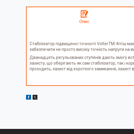
Опис
Стабілізатор підвищеної точності VolterTM-4птш ма
забезпечити не просто високу точність напруги на в
Дванадцять регульованих ступенів дають змогу встан
захисту, що оберігають як сам стабілізатор, так і 
проходить, захист від короткого замикання, захист 