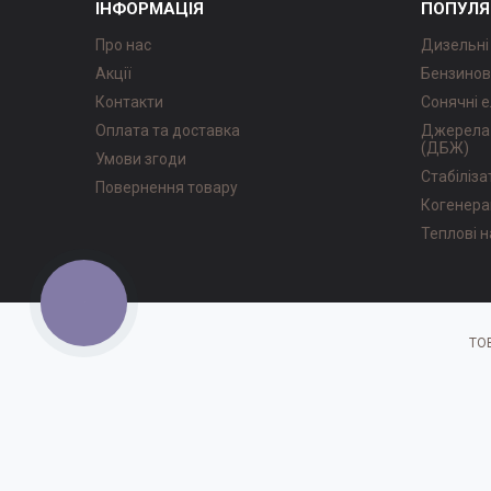
ІНФОРМАЦІЯ
ПОПУЛЯ
Про нас
Дизельні
Акції
Бензинов
Контакти
Сонячні е
Оплата та доставка
Джерела 
(ДБЖ)
Умови згоди
Стабіліз
Повернення товару
Когенера
Теплові 
КНОПКА
ЗВ'ЯЗКУ