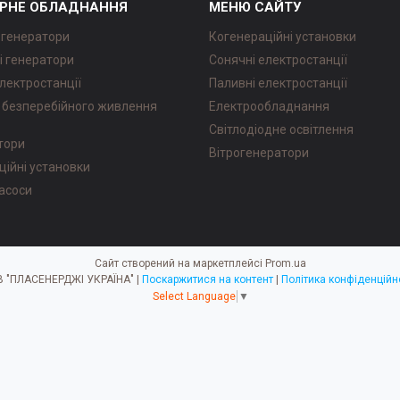
РНЕ ОБЛАДНАННЯ
МЕНЮ САЙТУ
 генератори
Когенераційні установки
і генератори
Сонячні електростанції
лектростанції
Паливні електростанції
безперебійного живлення
Електрообладнання
Світлодіодне освітлення
атори
Вітрогенератори
ційні установки
насоси
Сайт створений на маркетплейсі
Prom.ua
ТОВ "ПЛАСЕНЕРДЖІ УКРАЇНА" |
Поскаржитися на контент
|
Політика конфіденційн
Select Language
▼