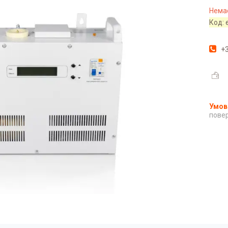
Немає
Код:
+3
повер