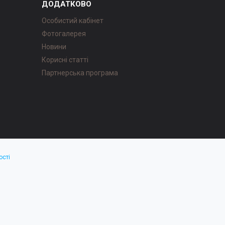
ДОДАТКОВО
Особистий кабінет
Фотогалерея
Новини
Корисні статті
Партнерська програма
ості