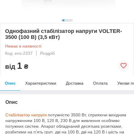
Однофазний стабілізатор напруги VOLTER-
3500 (100 В) (3,5 кВт)
Немає в наявності
Код: ens-2337
Роздріб
1
від
₴
Опис
Характеристики
Доставка
Оплата
Умови п
Опис
Стабілізатор напруги
потужністю 3500 Вт, сприяючи вихідним
напруженням 100 В, 120 В, 230 В для живлення особливо
потужних систем. Апарат обладнаний десятьма розетками,
розбитими на п'ять груп: дві на 100 В, дві на 120 В і шість на