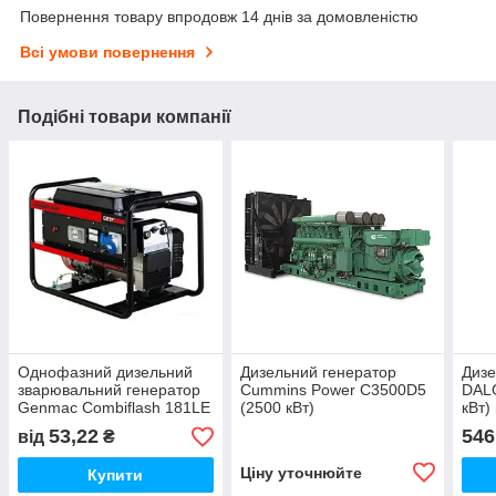
Повернення товару впродовж 14 днів за домовленістю
Всі умови повернення
Подібні товари компанії
Однофазний дизельний
Дизельний генератор
Дизе
зварювальний генератор
Cummins Power C3500D5
DAL
Genmac Combiflash 181LE
(2500 кВт)
кВт)
(5 кВт)
53,22
546
від
₴
Ціну уточнюйте
Купити