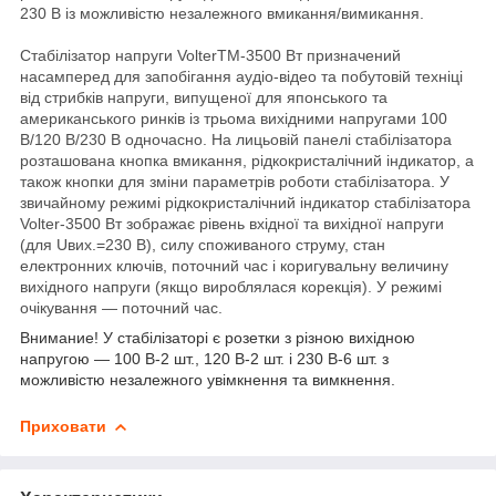
230 В із можливістю незалежного вмикання/вимикання.
Стабілізатор напруги VolterTM-3500 Вт призначений
насамперед для запобігання аудіо-відео та побутовій техніці
від стрибків напруги, випущеної для японського та
американського ринків із трьома вихідними напругами 100
В/120 В/230 В одночасно. На лицьовій панелі стабілізатора
розташована кнопка вмикання, рідкокристалічний індикатор, а
також кнопки для зміни параметрів роботи стабілізатора. У
звичайному режимі рідкокристалічний індикатор стабілізатора
Volter-3500 Вт зображає рівень вхідної та вихідної напруги
(для Uвих.=230 В), силу споживаного струму, стан
електронних ключів, поточний час і коригувальну величину
вихідного напруги (якщо вироблялася корекція). У режимі
очікування — поточний час.
Внимание! У стабілізаторі є розетки з різною вихідною
напругою — 100 В-2 шт., 120 В-2 шт. і 230 В-6 шт. з
можливістю незалежного увімкнення та вимкнення.
Приховати