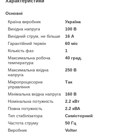
Характеристики
Основні
Країна виробник
Україна
Вихідна напруга
100 В
Вихідний струм, не більше
16 А
Гарантійний термін
60 міс
Кількість фаз
1
Максимальна робоча
40 град.
температура
Максимальна вхідна
250 В
напруга
Мікропроцесорне
Так
управління
Мінімальна вхідна напруга
160 В
Номінальна потужність
2.2 кВт
Повна потужність
2.2 кВА
Тип стабілізатора
Симісторний
Частота струму
50 Гц
Виробник
Volter