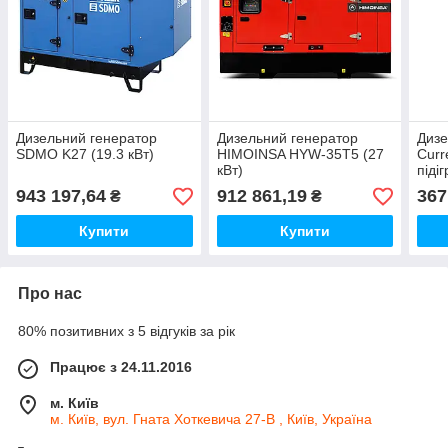
Дизельний генератор
Дизельний генератор
Дизе
SDMO K27 (19.3 кВт)
HIMOINSA HYW-35T5 (27
Curr
кВт)
піді
авто
943 197,64
912 861,19
367
₴
₴
Купити
Купити
Про нас
80% позитивних з 5 відгуків за рік
Працює з 24.11.2016
м. Київ
м. Київ, вул. Гната Хоткевича 27-В , Київ, Україна