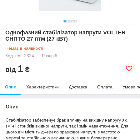
Однофазний стабілізатор напруги VOLTER
СНПТО 27 птм (27 кВт)
Немає в наявності
Код: ens-2324
Роздріб
1
від
₴
Опис
Характеристики
Доставка
Оплата
Умови п
Опис
Стабілізатор забезпечує брак впливу на вихідну напругу як
змін і стрибків вхідної напруги, так і змін навантаження. Для
цього він містить джерело зразкової напруги з частотою
мережі та стабільною величиною, з яким безперервно