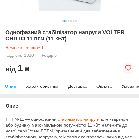
Однофазний стабілізатор напруги VOLTER
СНПТО 11 птм (11 кВт)
Немає в наявності
Код: ens-2320
Роздріб
1
від
₴
Опис
Характеристики
Доставка
Оплата
Умови п
Опис
ПТТМ-11 — однофазний
стабілізатор напруги
для квартири
або будинку максимальною потужністю 11 кВт, належить до
нової серії Volter ПТТМ, призначений для забезпечення
стабілізованою напругою всіх типів електроспоживачів під час