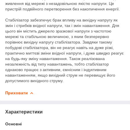
живлення від мережі з незадовільною якістю напруги. Це
пристрій подвійного перетворення без накопичення енергії.
Стабілізатор забезпечує брак впливу на вихідну напругу як
змін і стрибків вхідної напруги, так і змін навантаження. Для
цього він містить джерело зразкової напруги з частотою
мережі та стабільною величиною, з яким безперервно
порівнює вихідну напругу стабілізатора. Завдяки такому
побудові стабілізатора, він не реагує навіть на дуже різкі,
практично миттєві зміни вхідної напруги, і дуже швидко реагує
на будь-яку зміну навантаження. Також реалізована
незалежність від типу навантажень, тобто стабілізатор
однаково працює з активним, ємнісним і індуктивним
навантаженням, якщо вихідний струм не перевищує його
допустимого вихідного струму.
Приховати
Характеристики
Основні