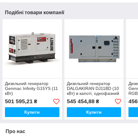
Подібні товари компанії
Дизельний генератор
Дизельний генератор
Дизе
Genmac Infinity G15YS (11
DALGAKIRAN DJ11BD (10
Gen
кВт)
кВт) в капоті, однофазний
RGB2
501 595,21
545 454,88
456
₴
₴
Купити
Купити
Про нас