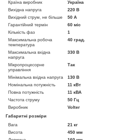
Країна виробник
Україна
Вихідна напруга
220 В
Вихідний струм, не більше
50 А
Гарантійний термін
60 міс
Кількість фаз
1
Максимальна робоча
40 град.
температура
Максимальна вхідна
330 В
напруга
Мікропроцесорне
Так
управління
Мінімальна вхідна напруга
130 В
Номінальна потужність
11 кВт
Повна потужність
11 кВА
Частота струму
50 Гц
Виробник
Volter
Габаритні розміри
Вага
21 кг
Висота
450 мм
Довжина
160 мм