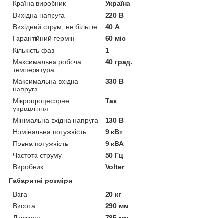
Країна виробник
Україна
Вихідна напруга
220 В
Вихідний струм, не більше
40 А
Гарантійний термін
60 міс
Кількість фаз
1
Максимальна робоча
40 град.
температура
Максимальна вхідна
330 В
напруга
Мікропроцесорне
Так
управління
Мінімальна вхідна напруга
130 В
Номінальна потужність
9 кВт
Повна потужність
9 кВА
Частота струму
50 Гц
Виробник
Volter
Габаритні розміри
Вага
20 кг
Висота
290 мм
Довжина
785 мм