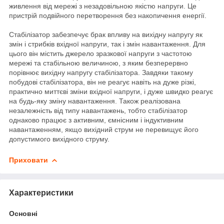
живлення від мережі з незадовільною якістю напруги. Це
пристрій подвійного перетворення без накопичення енергії.
Стабілізатор забезпечує брак впливу на вихідну напругу як
змін і стрибків вхідної напруги, так і змін навантаження. Для
цього він містить джерело зразкової напруги з частотою
мережі та стабільною величиною, з яким безперервно
порівнює вихідну напругу стабілізатора. Завдяки такому
побудові стабілізатора, він не реагує навіть на дуже різкі,
практично миттєві зміни вхідної напруги, і дуже швидко реагує
на будь-яку зміну навантаження. Також реалізована
незалежність від типу навантажень, тобто стабілізатор
однаково працює з активним, ємнісним і індуктивним
навантаженням, якщо вихідний струм не перевищує його
допустимого вихідного струму.
Приховати
Характеристики
Основні