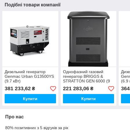
Подібні товари компанії
Дизельний генератор
Однофазний газовий
Дизе
Genmac Urban G13500YS
генератор BRIGGS &
Gen
(9.7 кВт)
STRATTON GEN 6000 (9
(6.9 
кВт)
381 233,62
221 283,06
364
₴
₴
Купити
Купити
Про нас
80% позитивних з 5 відгуків за рік