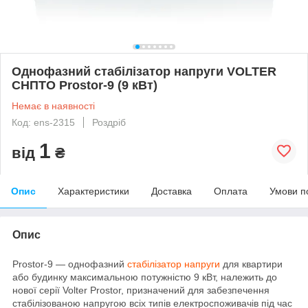
Однофазний стабілізатор напруги VOLTER
СНПТО Prostor-9 (9 кВт)
Немає в наявності
Код: ens-2315
Роздріб
1
від
₴
Опис
Характеристики
Доставка
Оплата
Умови п
Опис
Prostor-9 — однофазний
стабілізатор напруги
для квартири
або будинку максимальною потужністю 9 кВт, належить до
нової серії Volter Prostor, призначений для забезпечення
стабілізованою напругою всіх типів електроспоживачів під час