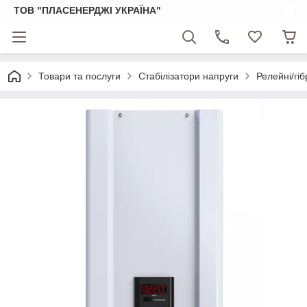
ТОВ "ПЛАСЕНЕРДЖІ УКРАЇНА"
Товари та послуги
Стабілізатори напруги
Релейні/гіб