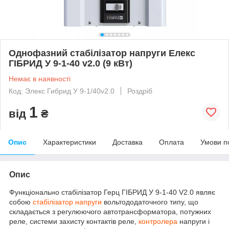
Однофазний стабілізатор напруги Елекс
ГІБРИД У 9-1-40 v2.0 (9 кВт)
Немає в наявності
Код: Элекс Гибрид У 9-1/40v2.0
Роздріб
1
від
₴
Опис
Характеристики
Доставка
Оплата
Умови п
Опис
Функціонально стабілізатор Герц ГІБРИД У 9-1-40 V2.0 являє
собою
стабілізатор напруги
вольтододаточного типу, що
складається з регулюючого автотрансформатора, потужних
реле, системи захисту контактів реле,
контролера
напруги і