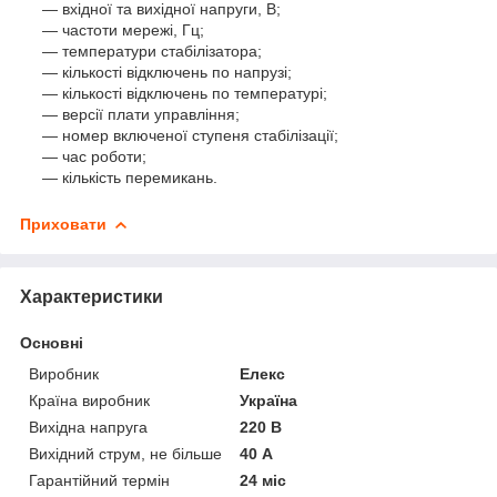
— вхідної та вихідної напруги, В;
— частоти мережі, Гц;
— температури стабілізатора;
— кількості відключень по напрузі;
— кількості відключень по температурі;
— версії плати управління;
— номер включеної ступеня стабілізації;
— час роботи;
— кількість перемикань.
Приховати
Характеристики
Основні
Виробник
Елекс
Країна виробник
Україна
Вихідна напруга
220 В
Вихідний струм, не більше
40 А
Гарантійний термін
24 міс