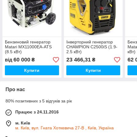
Бензиновий генератор
Інверторний генератор
Бенз
Matari MX11000EA-ATS
CHAMPION C2500iS (1.9-
Mata
(8.5 кВт)
2.5 кВт)
кВт)
60 000
23 466,31
62 
від
₴
₴
Купити
Купити
Про нас
80% позитивних з 5 відгуків за рік
Працює з 24.11.2016
м. Київ
м. Київ, вул. Гната Хоткевича 27-В , Київ, Україна