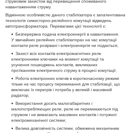
струмовим захистом від перевищення споживаного
навантаженням струму.
Відмінною особливістю даного стабілізатора є запатентована
технологія симисторно-релейного комутації відведень
автотрансформатора. Перевагами цієї технології є:
Безперервна подача електроенергії в навантаження.
У звичайних релейних стабілізаторах на час комутації
контакти реле розірвані і електроенергія не подається;
Захист всіх контактів електромагнітних реле
електронними ключами на момент комутації та
усунення пошкоджень контактів, викликаних
протіканням електричного струму в процесі комутації;
Робота електронних ключів в короткочасному режимі
тільки на час процесу перемикання для стабілізації, що
виключає їх перегрів і потреба у великій і масивний
радіатор;
Використання досить малогабаритних і
малопотребляющих реле, реле не перемикаються під
струмом і не вимагають масивних контактів і потужної
електромеханічної системи;
Велика довговічність системи, обмежена механічним