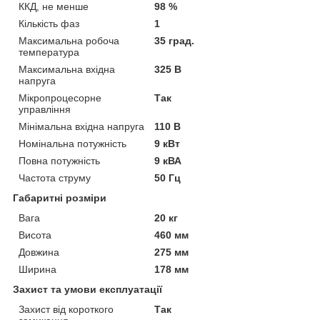
ККД, не менше
98 %
Кількість фаз
1
Максимальна робоча
35 град.
температура
Максимальна вхідна
325 В
напруга
Мікропроцесорне
Так
управління
Мінімальна вхідна напруга
110 В
Номінальна потужність
9 кВт
Повна потужність
9 кВА
Частота струму
50 Гц
Габаритні розміри
Вага
20 кг
Висота
460 мм
Довжина
275 мм
Ширина
178 мм
Захист та умови експлуатації
Захист від короткого
Так