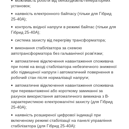
можливість роботи від бензо/дизель-генераторних
установок;
наявність електронного байпасу (тільки для Гібрид
25-40А);
контроль вхідної напруги в режимі байпас (тільки для
Гібрид 25-40А);
система захисту від перегріву трансформатора;
виконання стабілізатора за схемою
автотрансформатора без гальванічної розв'язки;
автоматичне відключення навантаження споживача
при появі на вході стабілізатора небезпечного зниженої
або підвищеної напруги і автоматичний повернення в
робочий стан після нормалізації напруги;
автоматичне відключення навантаження споживача
при перевантаженні або короткому замиканні за
рахунок використання автоматичного вимикача з В-
характеристикою електромагнітні захисту (для Гібрид
25-40А);
наявність розширеної цифрової індикації при
включеному режимі стабілізації на панелі управління
стабілізатора (для Гібрид 25-40А):