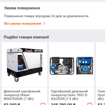
Умови повернення
Повернення товару впродовж 14 днів за домовленістю
Всі умови повернення
Подібні товари компанії
Дизельний однофазний
Однофазний дизельний
Гене
генератор Matari
генератор Geko 7801 E-
Hyun
MDA7500SE (7 кВт)
AA/ZEDA (7.6 кВт)
кВт)
83 000
348 290,09
52 
₴
₴