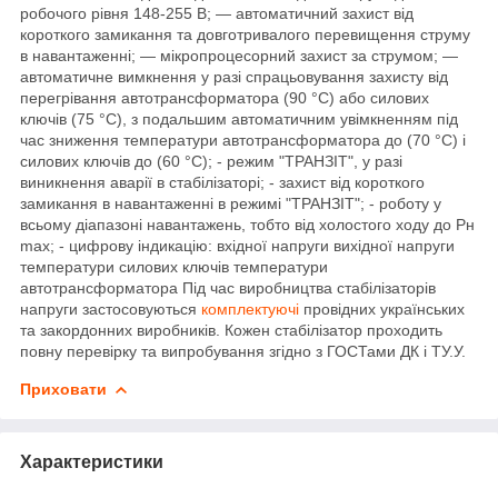
робочого рівня 148-255 В; — автоматичний захист від
короткого замикання та довготривалого перевищення струму
в навантаженні; — мікропроцесорний захист за струмом; —
автоматичне вимкнення у разі спрацьовування захисту від
перегрівання автотрансформатора (90 °C) або силових
ключів (75 °C), з подальшим автоматичним увімкненням під
час зниження температури автотрансформатора до (70 °C) і
силових ключів до (60 °C); - режим "ТРАНЗІТ", у разі
виникнення аварії в стабілізаторі; - захист від короткого
замикання в навантаженні в режимі "ТРАНЗІТ"; - роботу у
всьому діапазоні навантажень, тобто від холостого ходу до Рн
mах; - цифрову індикацію: вхідної напруги вихідної напруги
температури силових ключів температури
автотрансформатора Під час виробництва стабілізаторів
напруги застосовуються
комплектуючі
провідних українських
та закордонних виробників. Кожен стабілізатор проходить
повну перевірку та випробування згідно з ГОСТами ДК і ТУ.У.
Приховати
Характеристики