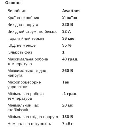
Основні
Виробник
Awattom
Країна виробник
Україна
Вихідна напруга
220 В
Вихідний струм, не більше
32 А
Гарантійний термін
36 міс
ККД, не менше
95 %
Кількість фаз
1
Максимальна робоча
40 град.
температура
Максимальна вхідна
260 В
напруга
Мікропроцесорне
Так
управління
Мінімальна робоча
-1 град.
температура
Мінімальний час
20 мс
стабілізації
Мінімальна вхідна напруга
136 В
Номінальна потужність
7 кВт