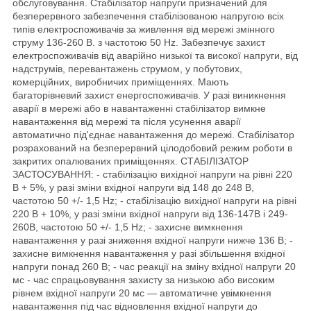
обслуговування. Стабілізатор напруги призначений для
безперервного забезпечення стабілізованою напругою всіх
типів електроспоживачів за живлення від мережі змінного
струму 136-260 В. з частотою 50 Hz. Забезпечує захист
електроспоживачів від аварійно низької та високої напруги, від
надструмів, перевантажень струмом, у побутових,
комерційних, виробничих приміщеннях. Мають
багаторівневий захист енергоспоживачів. У разі виникнення
аварії в мережі або в навантаженні стабілізатор вимкне
навантаження від мережі та після усунення аварії
автоматично під'єднає навантаження до мережі. Стабілізатор
розрахований на безперервний цілодобовий режим роботи в
закритих опалюваних приміщеннях. СТАБІЛІЗАТОР
ЗАСТОСУВАННЯ: - стабілізацію вихідної напруги на рівні 220
В + 5%, у разі зміни вхідної напруги від 148 до 248 В,
частотою 50 +/- 1,5 Hz; - стабілізацію вихідної напруги на рівні
220 В + 10%, у разі зміни вхідної напруги від 136-147В і 249-
260В, частотою 50 +/- 1,5 Hz; - захисне вимкнення
навантаження у разі зниження вхідної напруги нижче 136 В; -
захисне вимкнення навантаження у разі збільшення вхідної
напруги понад 260 В; - час реакції на зміну вхідної напруги 20
мс - час спрацьовування захисту за низькою або високим
рівнем вхідної напруги 20 мс — автоматичне увімкнення
навантаження під час відновлення вхідної напруги до