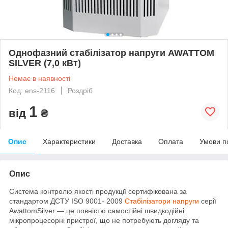
Однофазний стабілізатор напруги AWATTOM
SILVER (7,0 кВт)
Немає в наявності
Код: ens-2116
Роздріб
1
від
₴
Опис
Характеристики
Доставка
Оплата
Умови п
Опис
Система контролю якості продукції сертифікована за
стандартом ДСТУ ISO 9001- 2009
Стабілізатори напруги
серії
AwattomSilver — це повністю самостійні швидкодійні
мікропроцесорні пристрої, що не потребують догляду та