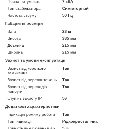
Повна потужність
7 кВА
Тип стабілізатора
Симісторний
Частота струму
50 Гц
Габаритні розміри
Вага
23 кг
Висота
385 мм
Довжина
215 мм
Ширина
215 мм
Захист та умови експлуатації
Захист від короткого
Так
замикання
Захист від перевантажень
Так
Захист від перепадів
Так
напруги
Ступінь захисту IP
56
Додаткові характеристики
Індикація режиму роботи
Так
Тип індикації
Рідкокристалічна
Точність вимірювання +/-
5 %