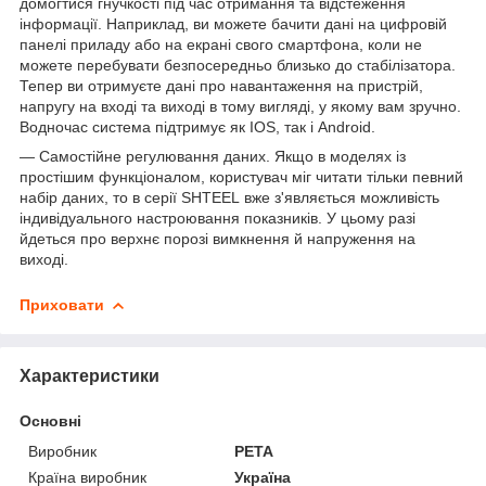
домогтися гнучкості під час отримання та відстеження
інформації. Наприклад, ви можете бачити дані на цифровій
панелі приладу або на екрані свого смартфона, коли не
можете перебувати безпосередньо близько до стабілізатора.
Тепер ви отримуєте дані про навантаження на пристрій,
напругу на вході та виході в тому вигляді, у якому вам зручно.
Водночас система підтримує як IOS, так і Android.
— Самостійне регулювання даних. Якщо в моделях із
простішим функціоналом, користувач міг читати тільки певний
набір даних, то в серії SHTEEL вже з'являється можливість
індивідуального настроювання показників. У цьому разі
йдеться про верхнє порозі вимкнення й напруження на
виході.
Приховати
Характеристики
Основні
Виробник
РЕТА
Країна виробник
Україна