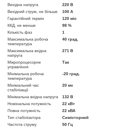
Вихідна напруга
220 В
Вихідний струм, не більше
100 А
Гарантійний термін
120 міс
ККД, не менше
98 %
Кількість фаз
1
Максимальна робоча
40 град.
температура
Максимальна вхідна
271 В
напруга
Мікропроцесорне
Так
управління
Мінімальна робоча
-20 град.
температура
Мінімальний час
20 мс
стабілізації
Мінімальна вхідна напруга
132 В
Номінальна потужність
22 кВт
Повна потужність
22 кВА
Тип стабілізатора
Симісторний
Частота струму
50 Гц