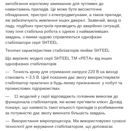
запобігання короткому замиканню для чутливих до
навантажень приладів. Це може бути високоточне
обладнання, пристрої з електродвигунами, а також прилади,
які забезпечують живлення інших джерел. Зазвичай, вихід із
ладу, подібних пристроїв призводить до аварійних ситуацій,
тому їхня стабільна робота є однією з найважливіших
завдань, з якими чудово справляються однофазні
стабілізатори серії SHTEEL.
Технічні характеристики стабілізаторів лінійки SHTEEL
Що вирізняє моделі серії SHTEEL ТМ «РЕТА» від інших
однофазних стабілізаторів:
— Точність кроку для отримання напруги 220 В на виході
становить +-3,5 В. Цей показник дає змогу використовувати
стабілізатор практично в будь-якому призначенні: у побуті та
промислових підприємствах.
— 11 моделей у серії відповідають головним вимогам до
функціонала стабілізаторів, які може пре'явити клієнт. Досвід
показує, що наявність такої кількості приладів із розбиванням
за потужністю дає змогу виконати більшість завдань.
— Використання мікропроцесора. Ми використовуємо сучасні
технології для керування стабілізатором, що допомагає