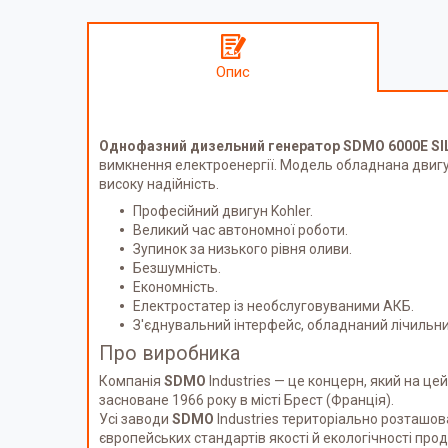
Опис
Однофазний дизельний генератор SDMO 6000E S
вимкнення електроенергії. Модель обладнана двиг
високу надійність.
Професійний двигун Kohler.
Великий час автономної роботи.
Зупинок за низького рівня оливи.
Безшумність.
Економність.
Електростатер із необслуговуваними АКБ.
З'єднувальний інтерфейс, обладнаний лічильн
Про виробника
Компанія
SDMO
Industries — це концерн, який на це
засноване 1966 року в місті Брест (Франція).
Усі заводи
SDMO
Industries територіально розташова
європейських стандартів якості й екологічності прод