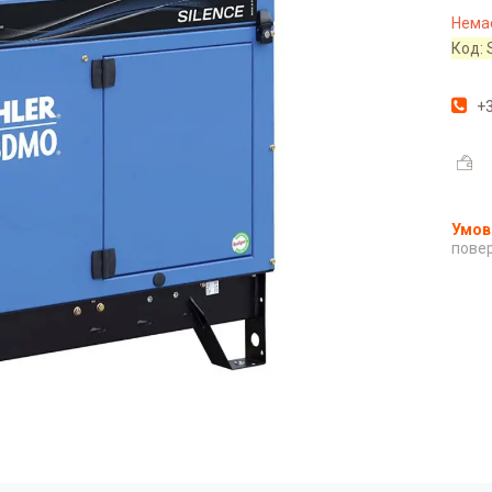
Немає
Код:
+3
повер