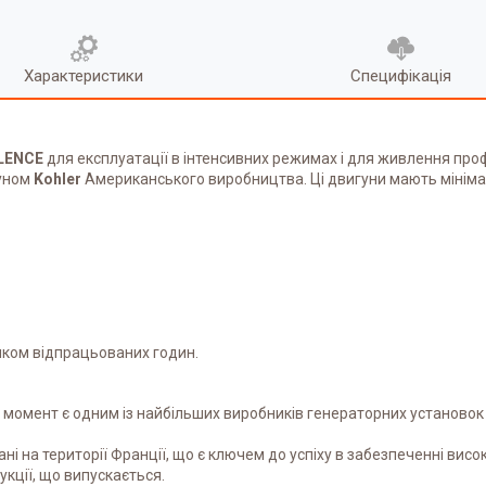
Характеристики
Специфікація
ILENCE
для експлуатації в інтенсивних режимах і для живлення проф
уном
Kohler
Американського виробництва. Ці двигуни мають мінімаль
иком відпрацьованих годин.
й момент є одним із найбільших виробників генераторних установок у
ні на території Франції, що є ключем до успіху в забезпеченні висо
укції, що випускається.