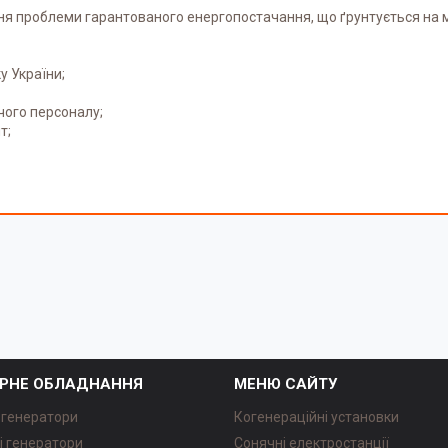
ння проблеми гарантованого енергопостачання, що ґрунтується на 
у України;
чого персоналу;
т;
РНЕ ОБЛАДНАННЯ
МЕНЮ САЙТУ
 генератори
Когенераційні установки
і генератори
Сонячні електростанції