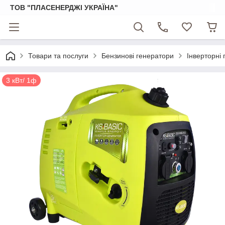
ТОВ "ПЛАСЕНЕРДЖІ УКРАЇНА"
Товари та послуги
Бензинові генератори
Інверторні
3 кВт/ 1ф