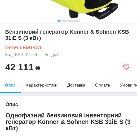
Бензиновий генератор Könner & Söhnen KSB
31iE S (3 кВт)
Немає в наявності
Код: KSB 31iE S
Роздріб
42 111
₴
Опис
Характеристики
Доставка
Оплата
Умови п
Опис
Однофазний бензиновий інвенторний
генератор Könner & Söhnen KSB 31iE S (3
кВт)