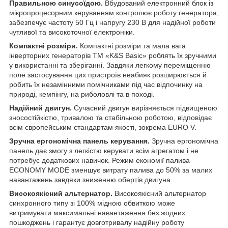
Правильною синусоїдою.
Вбудований електронний блок із
мікропроцесорним керуванням контролює роботу генератора,
забезпечує частоту 50 Гц і напругу 230 В для надійної роботи
чутливої та високоточної електроніки.
Компактні розміри.
Компактні розміри та мала вага
інверторних генераторів ТМ «K&S Basic» роблять їх зручними
у використанні та зберіганні. Завдяки легкому переміщенню
поле застосування цих пристроїв неабияк розширюється й
робить їх незамінними помічниками під час відпочинку на
природі, кемпінгу, на риболовлі та в поході.
Надійний двигун.
Сучасний двигун вирізняється підвищеною
зносостійкістю, тривалою та стабільною роботою, відповідає
всім європейським стандартам якості, зокрема EURO V.
Зручна ергономічна панель керування.
Зручна ергономічна
панель дає змогу з легкістю керувати всім агрегатом і не
потребує додаткових навичок. Режим економії палива
ECONOMY MODE зменшує витрату палива до 50% за малих
навантажень завдяки зниженню обертів двигуна.
Високоякісний альтернатор.
Високоякісний альтернатор
синхронного типу зі 100% мідною обвиткою може
витримувати максимальні навантаження без жодних
пошкоджень і гарантує довготривалу надійну роботу