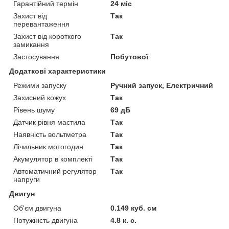
Гарантійний термін
24 міс
Захист від
Так
перевантаження
Захист від короткого
Так
замикання
Застосування
Побутової
Додаткові характеристики
Режими запуску
Ручний запуск, Електричний
Захисний кожух
Так
Рівень шуму
69 дБ
Датчик рівня мастила
Так
Наявність вольтметра
Так
Лічильник мотогодин
Так
Акумулятор в комплекті
Так
Автоматичний регулятор
Так
напруги
Двигун
Об'єм двигуна
0.149 куб. см
Потужність двигуна
4.8 к. с.