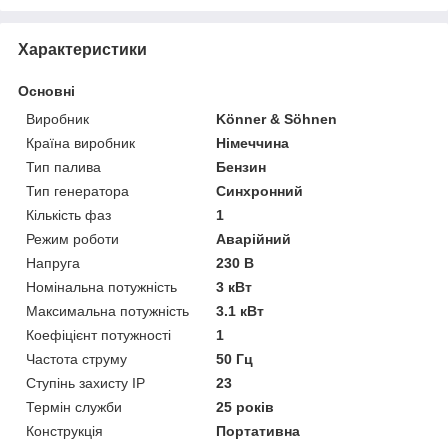
Характеристики
Основні
Виробник
Könner & Söhnen
Країна виробник
Німеччина
Тип палива
Бензин
Тип генератора
Синхронний
Кількість фаз
1
Режим роботи
Аварійний
Напруга
230 В
Номінальна потужність
3 кВт
Максимальна потужність
3.1 кВт
Коефіцієнт потужності
1
Частота струму
50 Гц
Ступінь захисту IP
23
Термін служби
25 років
Конструкція
Портативна