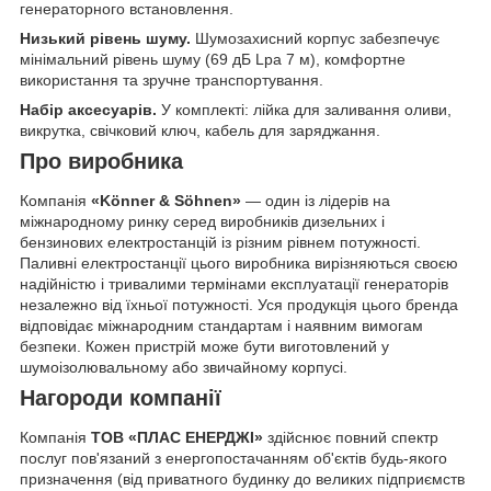
генераторного встановлення.
Низький рівень шуму.
Шумозахисний корпус забезпечує
мінімальний рівень шуму (69 дБ Lpa 7 м), комфортне
використання та зручне транспортування.
Набір аксесуарів.
У комплекті:
лійка для заливання оливи,
викрутка, свічковий ключ, кабель для заряджання.
Про виробника
Компанія
«Könner & Söhnen»
— один із лідерів на
міжнародному ринку серед виробників дизельних і
бензинових електростанцій із різним рівнем потужності.
Паливні електростанції цього виробника вирізняються своєю
надійністю і тривалими термінами експлуатації генераторів
незалежно від їхньої потужності. Уся продукція цього бренда
відповідає міжнародним стандартам і наявним вимогам
безпеки. Кожен пристрій може бути виготовлений у
шумоізолювальному або звичайному корпусі.
Нагороди компанії
Компанія
ТОВ «ПЛАС ЕНЕРДЖІ»
здійснює повний спектр
послуг пов'язаний з енергопостачанням об'єктів будь-якого
призначення (від приватного будинку до великих підприємств