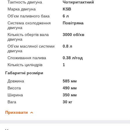
Тактность двигуна
Чотиритактний
Марка двигуна
KSB
Об'єм паливного бака
6 л
Система охолодження
Повітряна
двигуна
Кількість обертів вала
3000 об/хв
двигуна
Об'єм масляної системи
0.8 л
двигуна
Споживання палива
0.38 л/год
Кількість циліндрів
1
Габаритні розміри
Довжина
585 мм
Висота
490 мм
Ширина
350 мм
Вага
30 кг
Приховати