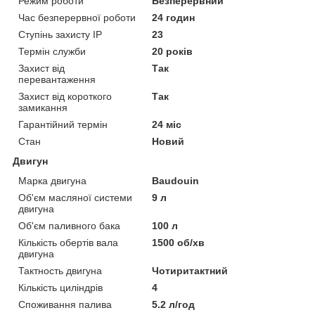
Режим роботи
Безперервний
Час безперервної роботи
24 годин
Ступінь захисту IP
23
Термін служби
20 років
Захист від
Так
перевантаження
Захист від короткого
Так
замикання
Гарантійний термін
24 міс
Стан
Новий
Двигун
Марка двигуна
Baudouin
Об'єм масляної системи
9 л
двигуна
Об'єм паливного бака
100 л
Кількість обертів вала
1500 об/хв
двигуна
Тактность двигуна
Чотиритактний
Кількість циліндрів
4
Споживання палива
5.2 л/год