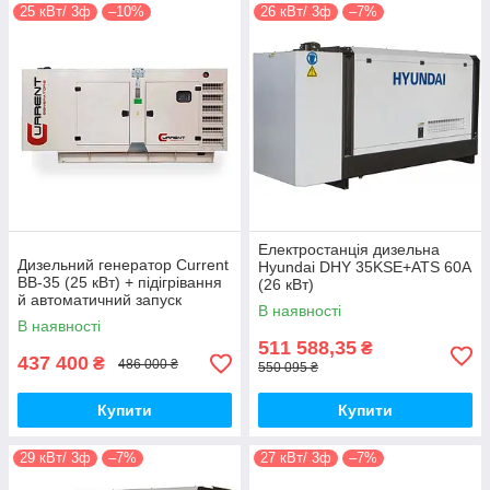
25 кВт/ 3ф
–10%
26 кВт/ 3ф
–7%
Електростанція дизельна
Дизельний генератор Current
Hyundai DHY 35KSE+ATS 60A
BB-35 (25 кВт) + підігрівання
(26 кВт)
й автоматичний запуск
В наявності
В наявності
511 588,35
₴
437 400
₴
486 000 ₴
550 095 ₴
Купити
Купити
29 кВт/ 3ф
–7%
27 кВт/ 3ф
–7%