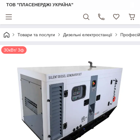
ТОВ "ПЛАСЕНЕРДЖІ УКРАЇНА"
Товари та послуги
Дизельні електростанції
Професійн
30кВт/ 3ф