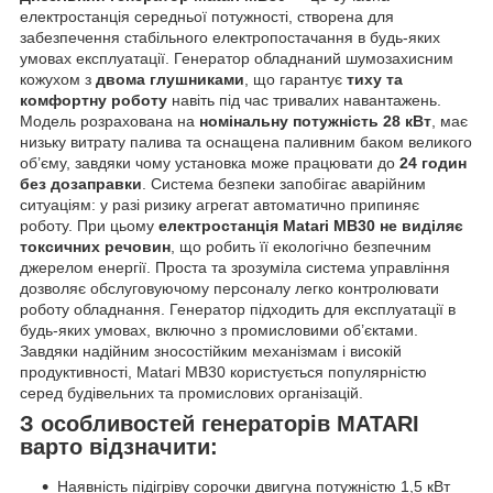
електростанція середньої потужності, створена для
забезпечення стабільного електропостачання в будь-яких
умовах експлуатації. Генератор обладнаний шумозахисним
кожухом з
двома глушниками
, що гарантує
тиху та
комфортну роботу
навіть під час тривалих навантажень.
Модель розрахована на
номінальну потужність 28 кВт
, має
низьку витрату палива та оснащена паливним баком великого
об’єму, завдяки чому установка може працювати до
24 годин
без дозаправки
. Система безпеки запобігає аварійним
ситуаціям: у разі ризику агрегат автоматично припиняє
роботу. При цьому
електростанція Matari MB30 не виділяє
токсичних речовин
, що робить її екологічно безпечним
джерелом енергії. Проста та зрозуміла система управління
дозволяє обслуговуючому персоналу легко контролювати
роботу обладнання. Генератор підходить для експлуатації в
будь-яких умовах, включно з промисловими об’єктами.
Завдяки надійним зносостійким механізмам і високій
продуктивності, Matari MB30 користується популярністю
серед будівельних та промислових організацій.
З особливостей генераторів MATARI
варто відзначити:
Наявність підігріву сорочки двигуна потужністю 1,5 кВт