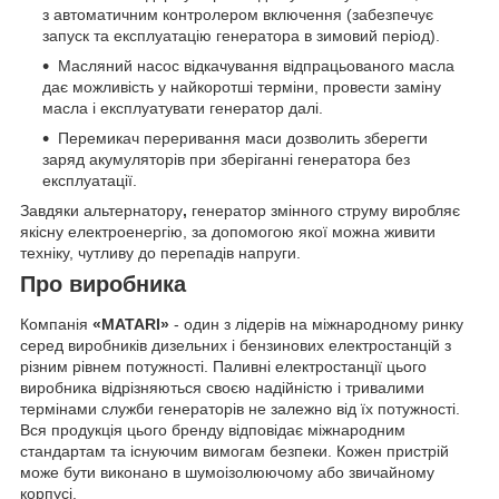
з автоматичним контролером включення (забезпечує
запуск та експлуатацію генератора в зимовий період).
Масляний насос відкачування відпрацьованого масла
дає можливість у найкоротші терміни, провести заміну
масла і експлуатувати генератор далі.
Перемикач переривання маси дозволить зберегти
заряд акумуляторів при зберіганні генератора без
експлуатації.
Завдяки альтернатору
,
генератор змінного струму виробляє
якісну електроенергію, за допомогою якої можна живити
техніку, чутливу до перепадів напруги.
Про виробника
Компанія
«MATARI»
- один з лідерів на міжнародному ринку
серед виробників дизельних і бензинових електростанцій з
різним рівнем потужності. Паливні електростанції цього
виробника відрізняються своєю надійністю і тривалими
термінами служби генераторів не залежно від їх потужності.
Вся продукція цього бренду відповідає міжнародним
стандартам та існуючим вимогам безпеки. Кожен пристрій
може бути виконано в шумоізолюючому або звичайному
корпусі.