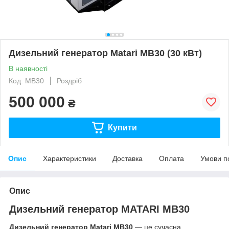
Дизельний генератор Matari MB30 (30 кВт)
В наявності
Код: MB30
Роздріб
500 000
₴
Купити
Опис
Характеристики
Доставка
Оплата
Умови п
Опис
Дизельний генератор
MATARI MB30
Дизельний генератор Matari MB30
— це сучасна