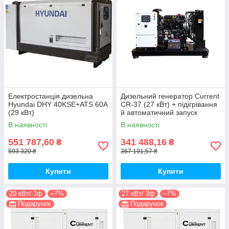
Електростанція дизельна
Дизельний генератор Current
Hyundai DHY 40KSE+ATS 60A
CR-37 (27 кВт) + підігрівання
(29 кВт)
й автоматичний запуск
В наявності
В наявності
551 787,60
341 488,16
₴
₴
593 320 ₴
367 191,57 ₴
Купити
Купити
20 кВт/ 3ф
–7%
27 кВт/ 3ф
–7%
Подарунок
Подарунок