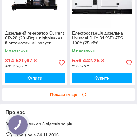
Дизельний генератор Current
Електростанція дизельна
CR-28 (20 кВт) + підігрівання
Hyundai DHY 34KSE+ATS
й автоматичний запуск
100A (25 кВт)
В наявності
В наявності
314 520,67
556 442,25
₴
₴
338 194,27 ₴
598 325 ₴
Купити
Купити
Показати ще
Про нас
80% позитивних з 5 відгуків за рік
Працює з 24.11.2016