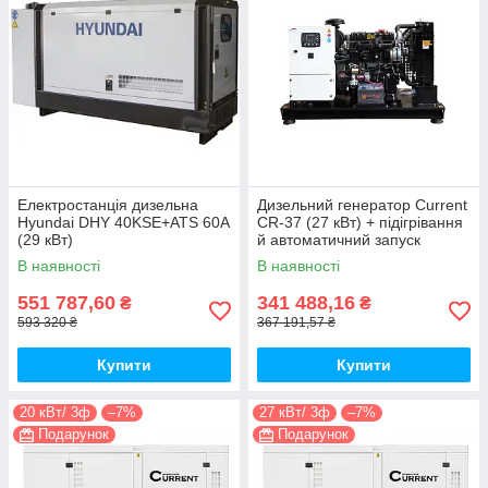
Електростанція дизельна
Дизельний генератор Current
Hyundai DHY 40KSE+ATS 60A
CR-37 (27 кВт) + підігрівання
(29 кВт)
й автоматичний запуск
В наявності
В наявності
551 787,60
341 488,16
₴
₴
593 320 ₴
367 191,57 ₴
Купити
Купити
20 кВт/ 3ф
–7%
27 кВт/ 3ф
–7%
Подарунок
Подарунок