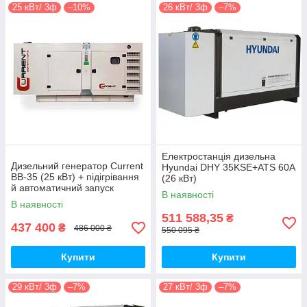
25 кВт/ 3ф
–10%
26 кВт/ 3ф
–7%
Електростанція дизельна
Дизельний генератор Current
Hyundai DHY 35KSE+ATS 60A
BB-35 (25 кВт) + підігрівання
(26 кВт)
й автоматичний запуск
В наявності
В наявності
511 588,35
₴
437 400
₴
486 000 ₴
550 095 ₴
Купити
Купити
29 кВт/ 3ф
–7%
27 кВт/ 3ф
–7%