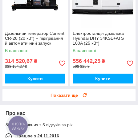
Дизельний генератор Current
Електростанція дизельна
CR-28 (20 кВт) + підігрівання
Hyundai DHY 34KSE+ATS
й автоматичний запуск
100A (25 кВт)
В наявності
В наявності
314 520,67
556 442,25
₴
₴
338 194,27 ₴
598 325 ₴
Купити
Купити
Показати ще
Про нас
80% позитивних з 5 відгуків за рік
КНОПКА
ЗВ'ЯЗКУ
Працює з 24.11.2016