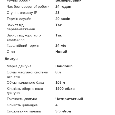
Режим роботи
Безперервний
Час безперервної роботи
24 годин
Ступінь захисту IP
23
Термін служби
20 років
Захист від
Так
перевантаження
Захист від короткого
Так
замикання
Гарантійний термін
24 міс
Стан
Новий
Двигун
Марка двигуна
Baudouin
Об'єм масляної системи
8 л
двигуна
Об'єм паливного бака
103 л
Кількість обертів вала
1500 об/хв
двигуна
Тактность двигуна
Чотиритактний
Кількість циліндрів
4
Споживання палива
3.5 л/год