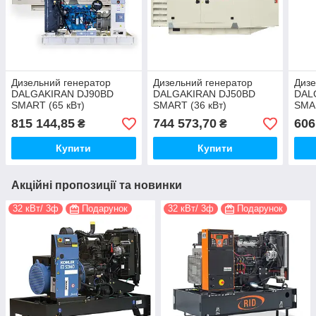
Дизельний генератор
Дизельний генератор
Дизе
DALGAKIRAN DJ90BD
DALGAKIRAN DJ50BD
DAL
SMART (65 кВт)
SMART (36 кВт)
SMAR
815 144,85
744 573,70
606
₴
₴
Купити
Купити
Акційні пропозиції та новинки
32 кВт/ 3ф
Подарунок
32 кВт/ 3ф
Подарунок