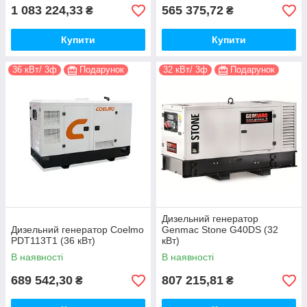
1 083 224,33
565 375,72
₴
₴
Купити
Купити
36 кВт/ 3ф
Подарунок
32 кВт/ 3ф
Подарунок
Дизельний генератор
Дизельний генератор Coelmo
Genmac Stone G40DS (32
PDT113T1 (36 кВт)
кВт)
В наявності
В наявності
689 542,30
807 215,81
₴
₴