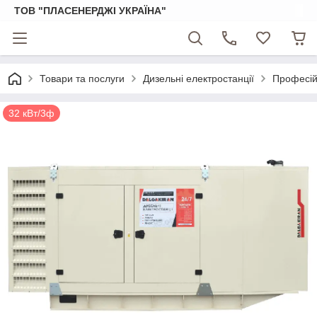
ТОВ "ПЛАСЕНЕРДЖІ УКРАЇНА"
Товари та послуги
Дизельні електростанції
Професійн
32 кВт/3ф