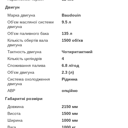
Двигун
Марка двигуна
Baudouin
Об'єм масляної системи
9.5 л
двигуна
Об'єм паливного бака
135 л
Кількість обертів вала
1500 об/хв
двигуна
Тактность двигуна
Чотиритактний
Кількість циліндрів
4
Споживання палива
6.8 л/год
Об'єм двигуна
2.3 (л)
Система охолодження
Рідинна
двигуна
АВР
опційно
Габаритні розміри
Довжина
2150 мм
Висота
1500 мм
Ширина
1000 мм
Вага
1000 кг