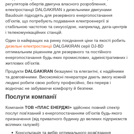
регуляторів обертів двигуна власного розроблення,
електростанції DALGAKIRAN з дизельними двигунами
Baudouin підходять для резервного енергопостачання
об'єктів, що потребують подавання електроенергії зі
стабільною частотою та синусоїдою, наприклад, дата-центрів
і телекомунікаційних станцій.
Один із найкращих на ринку поєднання ціни та якості робить
дизельні електростанції
DALGAKIRAN серії DJ-BD
оптимальним рішенням для резервного та постійного
енергопостачання будь-яких промислових, адміністративних і
житлових об'єктів.
Продукти
DALGAKIRAN
безшумні та елегантні, є надійними
та довговічними. Високоякісні генератори дають змогу кожній
людині робити свою роботу професійно, без перерв і
водночас не забуваючи комфорту й безпеки.
Послуги компанії
Компанія
ТОВ «ПЛАС ЕНЕРДЖІ»
здійснює повний спектр
послуг пов'язаний з енергопостачанням об'єктів будь-якого
призначення (від приватного будинку до великих підприємств
всіляких галузей):
Консультація та вибір оптимального розв'язання