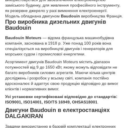
заміського будинку, для живлення професійного інструменту,
як резервне джерело у разі вимкнення електроенергії.
Модель обладнана двигуном
Baudouin
виробництва Франція.
Про виробника дизельних двигунів
Baudouin
Baudouin Moteurs
— відома французька машинобудівна
компанія, заснована в 1918 р. Уже понад 100 років вона
спеціалізується на виробництві двигунів і генераторів для
морських судом і промислової енергетики.
Асортимент двигунів Baudouin Moteurs містить діапазон
потужностей від 9 до 1650 кВт, якому можуть відповідати не
багато виробників силових агрегатів. Маючи кілька центрів
досліджень і розробок у всьому світі, компанія постійно
вдосконалює й адаптує свою продукцію відповідно до вимог
клієнтів і нормативних вимог.
Усі установки сертифіковані відповідно до стандартів:
ISO9001, ISO14001, ISO/TS 16949, OHSAS18001
.
Двигуни Baudouin в електростанціях
DALGAKIRAN
Завдяки використанню в базовій комплектації електронних