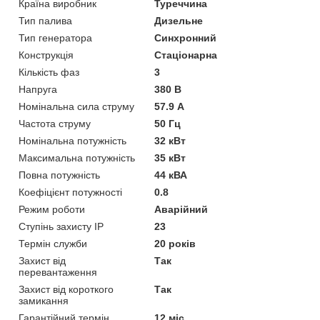
Країна виробник
Туреччина
Тип палива
Дизельне
Тип генератора
Синхронний
Конструкція
Стаціонарна
Кількість фаз
3
Напруга
380 В
Номінальна сила струму
57.9 А
Частота струму
50 Гц
Номінальна потужність
32 кВт
Максимальна потужність
35 кВт
Повна потужність
44 кВА
Коефіцієнт потужності
0.8
Режим роботи
Аварійний
Ступінь захисту IP
23
Термін служби
20 років
Захист від
Так
перевантаження
Захист від короткого
Так
замикання
Гарантійний термін
12 міс