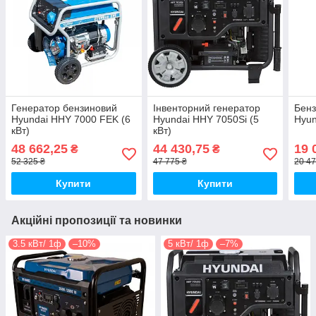
Генератор бензиновий
Інвенторний генератор
Бенз
Hyundai HHY 7000 FEK (6
Hyundai HHY 7050Si (5
Hyun
кВт)
кВт)
48 662,25
44 430,75
19 
₴
₴
52 325 ₴
47 775 ₴
20 47
Купити
Купити
Акційні пропозиції та новинки
3.5 кВт/ 1ф
–10%
5 кВт/ 1ф
–7%