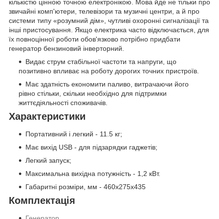
кількістю цінною точною електронікою. Мова йде не тільки про
звичайні комп'ютери, телевізори та музичні центри, а й про
системи типу «розумний дім», чутливі охоронні сигналізації та
інші пристосування. Якщо електрика часто відключається, для
їх повноцінної роботи обов'язково потрібно придбати
генератор бензиновий інверторний.
Видає струм стабільної частоти та напруги, що
позитивно впливає на роботу дорогих точних пристроїв.
Має здатність економити паливо, витрачаючи його
рівно стільки, скільки необхідно для підтримки
життєдіяльності споживачів.
Характеристики
Портативний і легкий - 11.5 кг;
Має вихід USB - для підзарядки гаджетів;
Легкий запуск;
Максимальна вихідна потужність - 1,2 кВт.
Габаритні розміри, мм - 460x275x435
Комплектація
Генератор