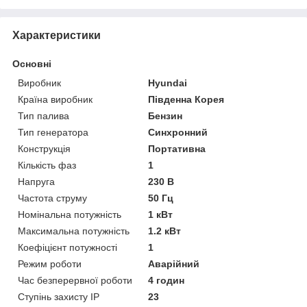
Характеристики
Основні
Виробник
Hyundai
Країна виробник
Південна Корея
Тип палива
Бензин
Тип генератора
Синхронний
Конструкція
Портативна
Кількість фаз
1
Напруга
230 В
Частота струму
50 Гц
Номінальна потужність
1 кВт
Максимальна потужність
1.2 кВт
Коефіцієнт потужності
1
Режим роботи
Аварійний
Час безперервної роботи
4 годин
Ступінь захисту IP
23