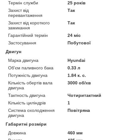
Термін служби
25 років
Захист від
Так
перевантаження
Захист від короткого
Так
замикання
Гарантійний термін
24 міс
Застосування
Побутової
Двигун
Марка двигуна
Hyundai
Об'єм паливного бака
0.33 л
Потужність двигуна
1.84 к. с.
Кількість обертів вала
3000 об/хв
двигуна
Тактность двигуна
Чотиритактний
Кількість циліндрів
1
Система охолодження
Повітряна
двигуна
Габаритні розміри
Довжина
460 мм