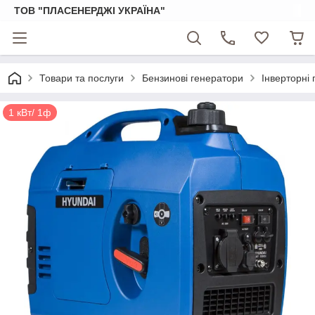
ТОВ "ПЛАСЕНЕРДЖІ УКРАЇНА"
Товари та послуги
Бензинові генератори
Інверторні
1 кВт/ 1ф