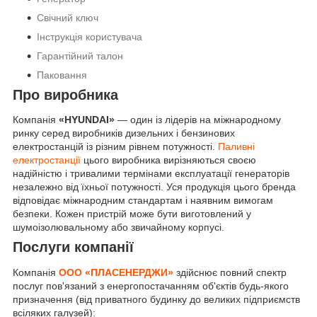
Свічний ключ
Інструкція користувача
Гарантійний талон
Паковання
Про виробника
Компанія
«HYUNDAI»
— один із лідерів на міжнародному
ринку серед виробників дизельних і бензинових
електростанцій із різним рівнем потужності.
Паливні
електростанції
цього виробника вирізняються своєю
надійністю і тривалими термінами експлуатації генераторів
незалежно від їхньої потужності. Уся продукція цього бренда
відповідає міжнародним стандартам і наявним вимогам
безпеки. Кожен пристрій може бути виготовлений у
шумоізолювальному або звичайному корпусі.
Послуги компанії
Компанія
ООО «ПЛАСЕНЕРДЖИ»
здійснює повний спектр
послуг пов'язаний з енергопостачанням об'єктів будь-якого
призначення (від приватного будинку до великих підприємств
всіляких галузей):