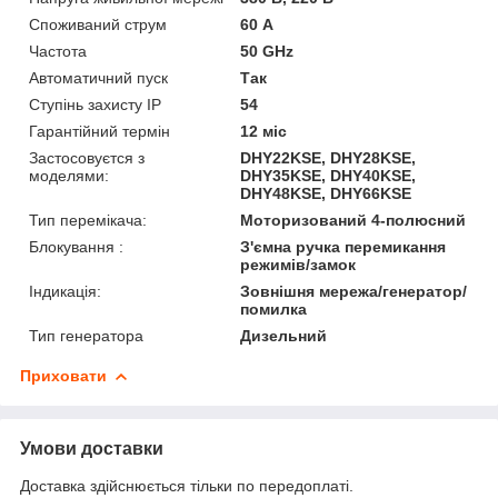
Споживаний струм
60 А
Частота
50 GHz
Автоматичний пуск
Так
Ступінь захисту IP
54
Гарантійний термін
12 міс
Застосовуєтся з
DHY22KSE, DHY28KSE,
моделями:
DHY35KSE, DHY40KSE,
DHY48KSE, DHY66KSE
Тип перемікача:
Моторизований 4-полюсний
Блокування :
З'ємна ручка перемикання
режимів/замок
Індикація:
Зовнішня мережа/генератор/
помилка
Тип генератора
Дизельний
Приховати
Умови доставки
Доставка здійснюється тільки по передоплаті.