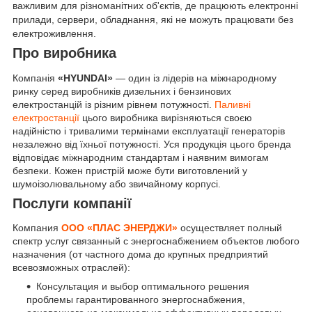
важливим для різноманітних об'єктів, де працюють електронні
прилади, сервери, обладнання, які не можуть працювати без
електроживлення.
Про виробника
Компанія
«HYUNDAI»
— один із лідерів на міжнародному
ринку серед виробників дизельних і бензинових
електростанцій із різним рівнем потужності.
Паливні
електростанції
цього виробника вирізняються своєю
надійністю і тривалими термінами експлуатації генераторів
незалежно від їхньої потужності. Уся продукція цього бренда
відповідає міжнародним стандартам і наявним вимогам
безпеки. Кожен пристрій може бути виготовлений у
шумоізолювальному або звичайному корпусі.
Послуги компанії
Компания
ООО «ПЛАС ЭНЕРДЖИ»
осуществляет полный
спектр услуг связанный с энергоснабжением объектов любого
назначения (от частного дома до крупных предприятий
всевозможных отраслей):
Консультация и выбор оптимального решения
проблемы гарантированного энергоснабжения,