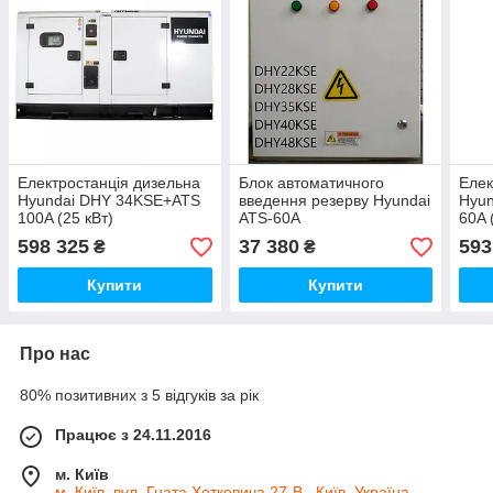
Електростанція дизельна
Блок автоматичного
Елек
Hyundai DHY 34KSE+ATS
введення резерву Hyundai
Hyu
100A (25 кВт)
ATS-60A
60A 
598 325
37 380
593
₴
₴
Купити
Купити
Про нас
80% позитивних з 5 відгуків за рік
Працює з 24.11.2016
м. Київ
м. Київ, вул. Гната Хоткевича 27-В , Київ, Україна