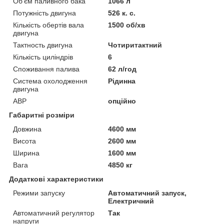
Об'єм паливного бака
1066 л
Потужність двигуна
526 к. с.
Кількість обертів вала
1500 об/хв
двигуна
Тактность двигуна
Чотиритактний
Кількість циліндрів
6
Споживання палива
62 л/год
Система охолодження
Рідинна
двигуна
АВР
опційно
Габаритні розміри
Довжина
4600 мм
Висота
2600 мм
Ширина
1600 мм
Вага
4850 кг
Додаткові характеристики
Режими запуску
Автоматичний запуск,
Електричний
Автоматичний регулятор
Так
напруги