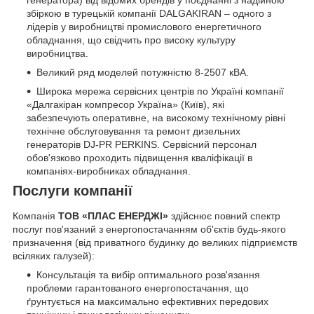
генератора) від відомих брендів у поєднанні з надійною
збіркою в турецькій компанії DALGAKIRAN – одного з
лідерів у виробництві промислового енергетичного
обладнання, що свідчить про високу культуру
виробництва.
Великий ряд моделей потужністю 8-2507 кВА.
Широка мережа сервісних центрів по Україні компанії
«Далгакіран компресор Україна» (Київ), які
забезпечують оперативне, на високому технічному рівні
технічне обслуговування та ремонт дизельних
генераторів DJ-PR PERKINS. Сервісний персонал
обов'язково проходить підвищення кваліфікації в
компаніях-виробниках обладнання.
Послуги компанії
Компанія
ТОВ «ПЛАС ЕНЕРДЖІ»
здійснює повний спектр
послуг пов'язаний з енергопостачанням об'єктів будь-якого
призначення (від приватного будинку до великих підприємств
всіляких галузей):
Консультація та вибір оптимального розв'язання
проблеми гарантованого енергопостачання, що
ґрунтується на максимально ефективних передових