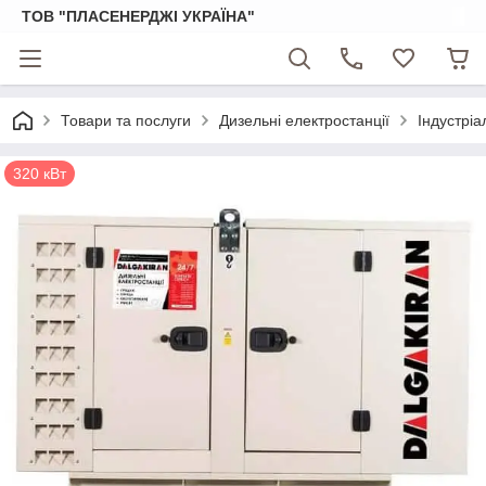
ТОВ "ПЛАСЕНЕРДЖІ УКРАЇНА"
Товари та послуги
Дизельні електростанції
Індустріа
320 кВт