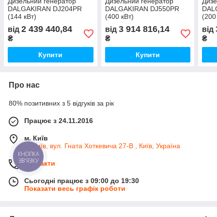
Дизельний генератор
Дизельний генератор
Дизе
DALGAKIRAN DJ204PR
DALGAKIRAN DJ550PR
DAL
(144 кВт)
(400 кВт)
(200
2 439 440,84
3 914 816,14
від
від
від
₴
₴
₴
Купити
Купити
Про нас
80% позитивних з 5 відгуків за рік
Працює з 24.11.2016
м. Київ
м. Київ, вул. Гната Хоткевича 27-В , Київ, Україна
КНОПКА
ЗВ'ЯЗКУ
Контакти
Сьогодні працює з 09:00 до 19:30
Показати весь графік роботи