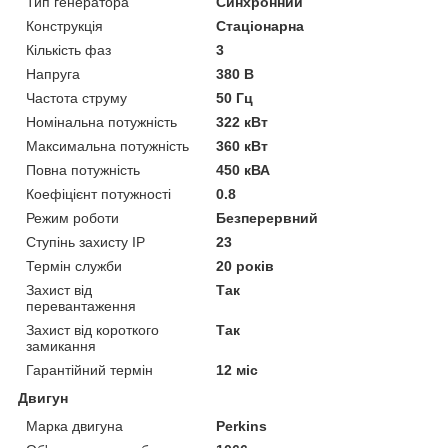
Тип генератора
Синхронний
Конструкція
Стаціонарна
Кількість фаз
3
Напруга
380 В
Частота струму
50 Гц
Номінальна потужність
322 кВт
Максимальна потужність
360 кВт
Повна потужність
450 кВА
Коефіцієнт потужності
0.8
Режим роботи
Безперервний
Ступінь захисту IP
23
Термін служби
20 років
Захист від
Так
перевантаження
Захист від короткого
Так
замикання
Гарантійний термін
12 міс
Двигун
Марка двигуна
Perkins