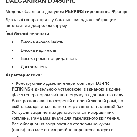
DALGAKIRAN DJ450PR.
Модель обладнана двигуном
PERKINS
виробництва Франції.
Дизельні генератори є у багатьох випадках найкращим
автономним джерелом струму.
Їхні базові переваги:
Висока економічність.
Висока надійність.
Висока ремонтопридатність.
Довговічність.
Характеристики:
Конструктивно дизель-генератори серії
DJ-PR
PERKINS
є дизельною установкою, з'єднаною в єдине
ціле з генератором змінного струму за допомогою валу.
Вони розташовані на жорсткій сталевій зварній рамі, на
якій також кріпиться панель керування та паливний бак.
Усі вузли закріплені за допомогою антивібраційних
кріплень. Рама має вузли для такелажного кріплення.
Все обладнання закривається сталевим кожухом
(опція), що має антикорозійне порошкове покриття.