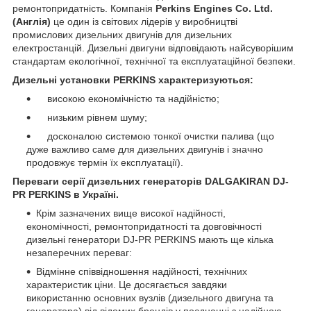
ремонтопридатність. Компанія
Perkins Engines Co. Ltd.
(Англія)
це один із світових лідерів у виробництві
промислових дизельних двигунів для дизельних
електростанцій. Дизельні двигуни відповідають найсуворішим
стандартам екологічної, технічної та експлуатаційної безпеки.
Дизельні установки PERKINS характеризуються:
високою економічністю та надійністю;
низьким рівнем шуму;
досконалою системою тонкої очистки палива (що
дуже важливо саме для дизельних двигунів і значно
продовжує термін їх експлуатації).
Переваги серії дизельних генераторів DALGAKIRAN DJ-
PR PERKINS в Україні.
Крім зазначених вище високої надійності,
економічності, ремонтопридатності та довговічності
дизельні генератори DJ-PR PERKINS мають ще кілька
незаперечних переваг:
Відмінне співвідношення надійності, технічних
характеристик ціни. Це досягається завдяки
використанню основних вузлів (дизельного двигуна та