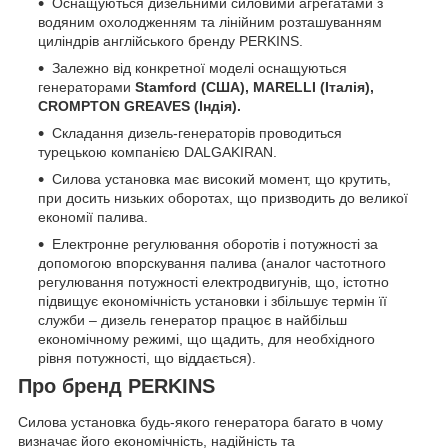
Оснащуються дизельними силовими агрегатами з
водяним охолодженням та лінійним розташуванням
циліндрів англійського бренду PERKINS.
Залежно від конкретної моделі оснащуються
генераторами
Stamford (США), MARELLI (Італія),
CROMPTON GREAVES (Індія).
Складання дизель-генераторів проводиться
турецькою компанією DALGAKIRAN.
Силова установка має високий момент, що крутить,
при досить низьких оборотах, що призводить до великої
економії палива.
Електронне регулювання оборотів і потужності за
допомогою впорскування палива (аналог частотного
регулювання потужності електродвигунів, що, істотно
підвищує економічність установки і збільшує термін її
служби – дизель генератор працює в найбільш
економічному режимі, що щадить, для необхідного
рівня потужності, що віддається).
Про бренд PERKINS
Силова установка будь-якого генератора багато в чому
визначає його економічність, надійність та