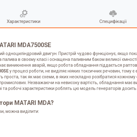
Характеристики
Специфікації
ATARI MDA7500SE
й одноциліндровий двигун. Пристрій чудово функціонує, якщо пок
а палива в своєму класі і оснащена паливним баком великої ємнос
ає виникнення аварій, якщо робота обладнання піддається раптов
00SE
у процесі роботи, не виділяє ніяких токсичних речовин, тому 
ть проста, так як має схеми, в яких нескладно розібратися кожно
 промислових. Незважаючи на невисоку вартість, обладнання має вис
ичі та робочі характеристики роблять цю модель генераторів досить
атори MATARI MDA?
и, можна виділити: