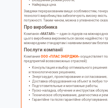
Найкраща ціна.
Завдяки перерахованим вище особливостям, гене
технології виробництва забезпечують високу якість
потужності. Таким чином, можна з упевненістю сказа
Про виробника
Компанія
«MATARI»
— один із лідерів на міжнародно
цього виробника вирізняються своєю надійністю і тр
міжнародним стандартам і наявним вимогам безпеки
Послуги компанії
Компания
ООО «ПЛАС ЭНЕРДЖИ»
осуществляет пол
предприятий всевозможных отраслей):
Консультация и выбор оптимального решения
и технологических решениях;
Энергоаудит, проектирование и согласование;
Доставка оборудования на объект в любую то
Подготовительные и монтажные работы;
Пуско-наладка, обучение и инструктаж обслу
Техническое обслуживание, диагностика и рем
Гарантійне та після гарантійне обслуговування.