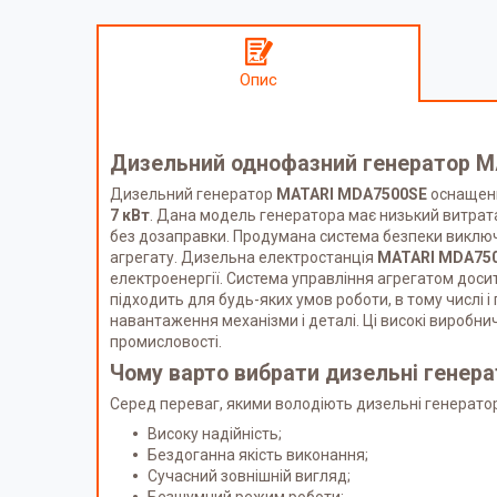
Опис
Дизельний однофазний генератор
M
Дизельний генератор
MATARI MDA7500SE
оснащени
7 кВт
. Дана модель генератора має низький витрат
без дозаправки. Продумана система безпеки виключ
агрегату. Дизельна електростанція
MATARI MDA75
електроенергії. Система управління агрегатом доси
підходить для будь-яких умов роботи, в тому числі і
навантаження механізми і деталі. Ці високі виробн
промисловості.
Чому варто вибрати дизельні генер
Серед переваг, якими володіють дизельні генератор
Високу надійність;
Бездоганна якість виконання;
Сучасний зовнішній вигляд;
Безшумний режим роботи;