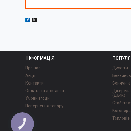
ІНФОРМАЦІЯ
ПОПУЛЯ
Про нас
Дизельні
Акції
Бензинов
Контакти
Сонячні е
Оплата та доставка
Джерела 
(ДБЖ)
Умови згоди
Стабіліз
Повернення товару
Когенера
Теплові 
КНОПКА
ЗВ'ЯЗКУ