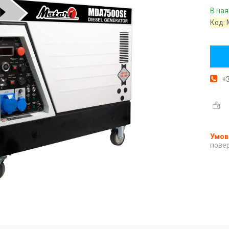
В ная
Код:
+3
повер