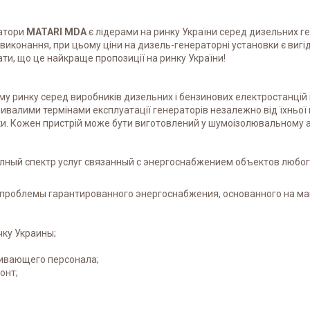
ратори
MATARI MDA
є лідерами на ринку України серед дизельних ген
 виконання, при цьому ціни на дизель-генераторні установки є виг
ти, що це найкраще пропозиції на ринку України!
му ринку серед виробників дизельних і бензинових електростанцій і
ивалими термінами експлуатації генераторів незалежно від їхньої 
. Кожен пристрій може бути виготовлений у шумоізолювальному а
ный спектр услуг связанный с энергоснабжением объектов любого
 проблемы гарантированного энергоснабжения, основанного на м
чку Украины;
живающего персонала;
онт;