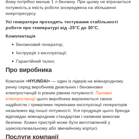
йому потрібно менше 1 л бензину. При цьому не втрачається
потужність,а якість роботи зосереджена на збільшенні
енергоресурсу.
Усі генератори проходять тестування стабільності
роботи при температурі від -25°С до 30°С.
Комплектація
Бензиновий генератор;
Інструкція з експлуатації;
Гарантійний талон;
Про виробника
Компанія
«HYUNDAI»
— один із лідерів на міжнародному
ринку серед виробників дизельних і бензинових
електростанцій із різним рівнем потужності.
Паливні
електростанції
цього виробника вирізняються своєю
надійністю і тривалими термінами експлуатації генераторів
незалежно від їхньої потужності. Уся продукція цього бренда
відповідає міжнародним стандартам і наявним вимогам
безпеки. Кожен пристрій може бути виготовлений у
шумоізолювальному або звичайному корпусі.
Послуги компанії