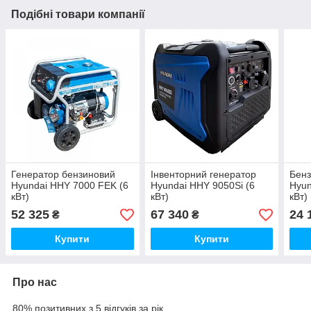
Подібні товари компанії
Генератор бензиновий
Інвенторний генератор
Бенз
Hyundai HHY 7000 FEK (6
Hyundai HHY 9050Si (6
Hyun
кВт)
кВт)
кВт)
52 325
67 340
24 
₴
₴
Купити
Купити
Про нас
80% позитивних з 5 відгуків за рік