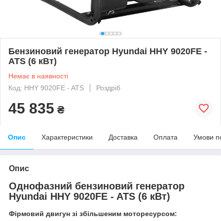
Бензиновий генератор Hyundai HHY 9020FE -
ATS (6 кВт)
Немає в наявності
Код: HHY 9020FE - ATS
Роздріб
45 835
₴
Опис
Характеристики
Доставка
Оплата
Умови п
Опис
Однофазний бензиновий генератор
Hyundai
HHY 9020FE - ATS
(6 кВт)
Фірмовий двигун зі збільшеним моторесурсом: