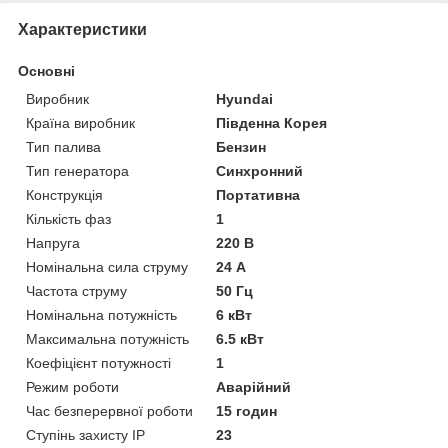
Характеристики
Основні
Виробник
Hyundai
Країна виробник
Південна Корея
Тип палива
Бензин
Тип генератора
Синхронний
Конструкція
Портативна
Кількість фаз
1
Напруга
220 В
Номінальна сила струму
24 А
Частота струму
50 Гц
Номінальна потужність
6 кВт
Максимальна потужність
6.5 кВт
Коефіцієнт потужності
1
Режим роботи
Аварійний
Час безперервної роботи
15 годин
Ступінь захисту IP
23