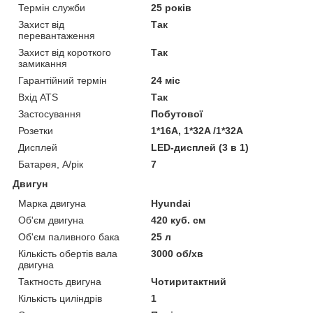
Термін служби
25 років
Захист від
Так
перевантаження
Захист від короткого
Так
замикання
Гарантійний термін
24 міс
Вхід ATS
Так
Застосування
Побутової
Розетки
1*16A, 1*32A /1*32A
Дисплей
LED-дисплей (3 в 1)
Батарея, А/рік
7
Двигун
Марка двигуна
Hyundai
Об'єм двигуна
420 куб. см
Об'єм паливного бака
25 л
Кількість обертів вала
3000 об/хв
двигуна
Тактность двигуна
Чотиритактний
Кількість циліндрів
1