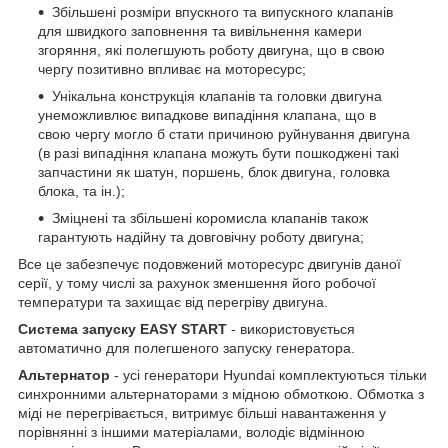
Збільшені розміри впускного та випускного клапанів
для швидкого заповнення та вивільнення камери
згоряння, які полегшують роботу двигуна, що в свою
чергу позитивно впливає на моторесурс;
Унікальна конструкція клапанів та головки двигуна
унеможливлює випадкове випадіння клапана, що в
свою чергу могло б стати причиною руйнування двигуна
(в разі випадіння клапана можуть бути пошкоджені такі
запчастини як шатун, поршень, блок двигуна, головка
блока, та ін.);
Зміцнені та збільшені коромисла клапанів також
гарантують надійну та довговічну роботу двигуна;
Все це забезпечує подовжений моторесурс двигунів даної
серії, у тому числі за рахунок зменшення його робочої
температури та захищає від перегріву двигуна.
Система запуску EASY START
- використовується
автоматично для полегшеного запуску генератора.
Альтернатор
- усі генератори Hyundai комплектуються тільки
синхронними альтернаторами з мідною обмоткою. Обмотка з
міді не перегрівається, витримує більші навантаження у
порівнянні з іншими матеріалами, володіє відмінною