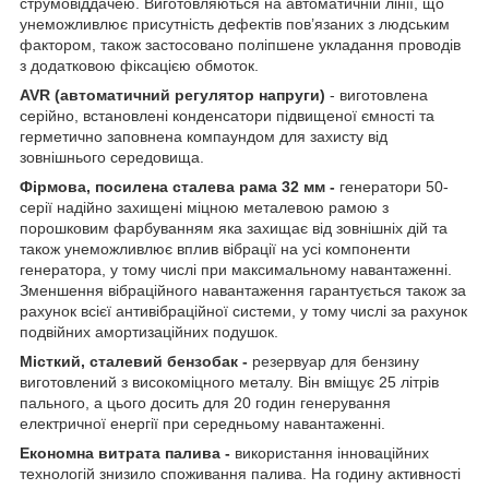
струмовіддачею. Виготовляються на автоматичній лінії, що
унеможливлює присутність дефектів пов’язаних з людським
фактором, також застосовано поліпшене укладання проводів
з додатковою фіксацією обмоток.
AVR (автоматичний регулятор напруги)
- виготовлена
серійно, встановлені конденсатори підвищеної ємності та
герметично заповнена компаундом для захисту від
зовнішнього середовища.
Фірмова, посилена сталева рама 32 мм
-
генератори 50-
серії надійно захищені міцною металевою рамою з
порошковим фарбуванням яка захищає від зовнішніх дій та
також унеможливлює вплив вібрації на усі компоненти
генератора, у тому числі при максимальному навантаженні.
Зменшення вібраційного навантаження гарантується також за
рахунок всієї антивібраційної системи, у тому числі за рахунок
подвійних амортизаційних подушок.
Місткий, сталевий бензобак
-
резервуар для бензину
виготовлений з високоміцного металу. Він вміщує 25 літрів
пального, а цього досить для 20 годин генерування
електричної енергії при середньому навантаженні.
Економна витрата палива
-
використання інноваційних
технологій знизило споживання палива. На годину активності