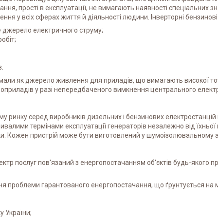
ня, прості в експлуатації, не вимагають наявності спеціальних зн
ння у всіх сферах життя й діяльності людини. Інверторні бензино
е джерело електричного струму;
обіт;
.
мали як джерело живлення для приладів, що вимагають високої точн
роприладів у разі непередбаченого вимкнення центрального елект
му ринку серед виробників дизельних і бензинових електростанцій і
ивалими термінами експлуатації генераторів незалежно від їхньої 
. Кожен пристрій може бути виготовлений у шумоізолювальному а
ектр послуг пов'язаний з енергопостачанням об'єктів будь-якого п
ння проблеми гарантованого енергопостачання, що ґрунтується на 
у України;