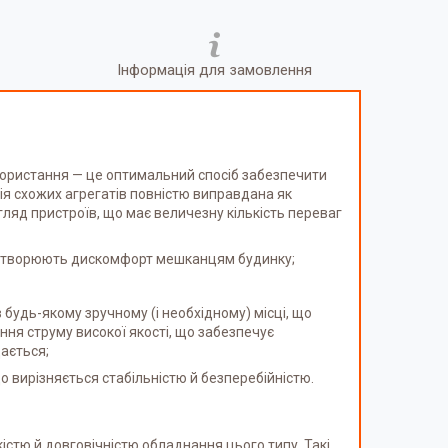
Інформація для замовлення
користання — це оптимальний спосіб забезпечити
ія схожих агрегатів повністю виправдана як
ляд пристроїв, що має величезну кількість переваг
е створюють дискомфорт мешканцям будинку;
 будь-якому зручному (і необхідному) місці, що
ння струму високої якості, що забезпечує
дається;
 вирізняється стабільністю й безперебійністю.
істю й довговічністю обладнання цього типу. Такі