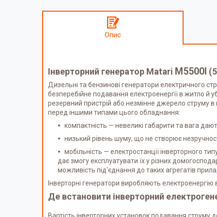
Опис
M5500I
Інверторний генератор Matari
(5
Дизельні та бензинові генератори електричного стр
безперебійне подавання електроенергії в житло й у
резервний пристрій або незмінне джерело струму в 
перед іншими типами цього обладнання:
компактність — невеликі габарити та вага да
низький рівень шуму, що не створює незручно
мобільність — електростанції інверторного тип
дає змогу експлуатувати їх у різних домогоспод
можливість під'єднання до таких агрегатів прила
Інверторні генератори виробляють електроенергію в
Де встановити інверторний електроген
Вартість інверторних установок подавання струму д