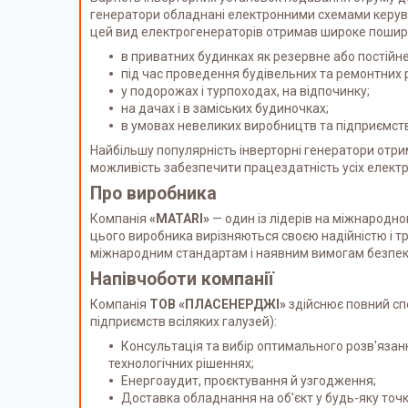
генератори обладнані електронними схемами керуван
цей вид електрогенераторів отримав широке пошире
в приватних будинках як резервне або постійн
під час проведення будівельних та ремонтних р
у подорожах і турпоходах, на відпочинку;
на дачах і в заміських будиночках;
в умовах невеликих виробництв та підприємств
Найбільшу популярність інверторні генератори отри
можливість забезпечити працездатність усіх елект
Про виробника
Компанія
«MATARI»
— один із лідерів на міжнародно
цього виробника вирізняються своєю надійністю і тр
міжнародним стандартам і наявним вимогам безпеки
Напівчоботи компанії
Компанія
ТОВ «ПЛАСЕНЕРДЖІ»
здійснює повний сп
підприємств всіляких галузей):
Консультація та вибір оптимального розв'яза
технологічних рішеннях;
Енергоаудит, проєктування й узгодження;
Доставка обладнання на об'єкт у будь-яку точк