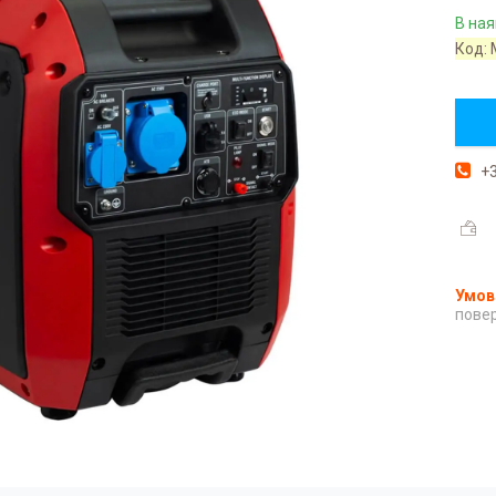
В ная
Код:
+3
повер