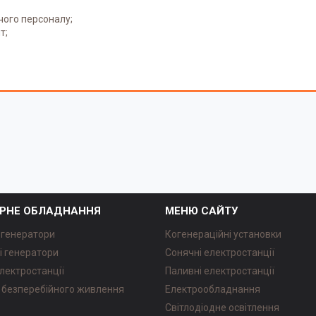
чого персоналу;
т;
РНЕ ОБЛАДНАННЯ
МЕНЮ САЙТУ
 генератори
Когенераційні установки
і генератори
Сонячні електростанції
лектростанції
Паливні електростанції
безперебійного живлення
Електрообладнання
Світлодіодне освітлення