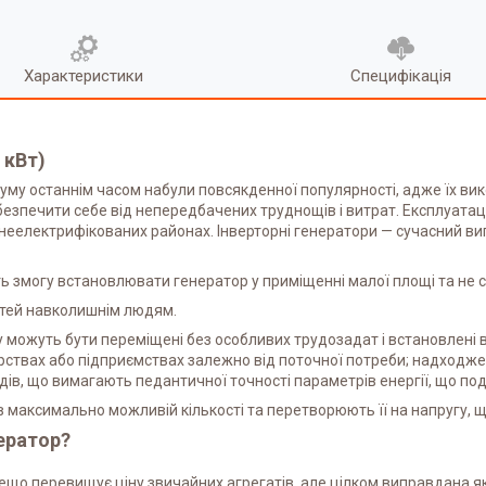
Характеристики
Специфікація
 кВт)
уму останнім часом набули повсякденної популярності, адже їх ви
безпечити себе від непередбачених труднощів і витрат. Експлуатац
неелектрифікованих районах. Інверторні генератори — сучасний виг
ють змогу встановлювати генератор у приміщенні малої площі та н
стей навколишнім людям.
у можуть бути переміщені без особливих трудозадат і встановлені в
арствах або підприємствах залежно від поточної потреби; надходже
дів, що вимагають педантичної точності параметрів енергії, що по
 максимально можливій кількості та перетворюють її на напругу, що
ератор?
ещо перевищує ціну звичайних агрегатів, але цілком виправдана як