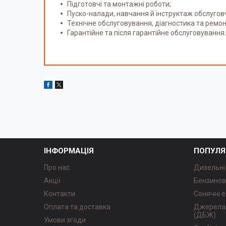
Підготовчі та монтажні роботи;
Пуско-налади, навчання й інструктаж обслугов
Технічне обслуговування, діагностика та ремон
Гарантійне та після гарантійне обслуговування.
ІНФОРМАЦІЯ
ПОПУЛЯ
Про нас
Дизельні
Акції
Бензинов
Контакти
Сонячні е
Оплата та доставка
Джерела 
(ДБЖ)
Умови згоди