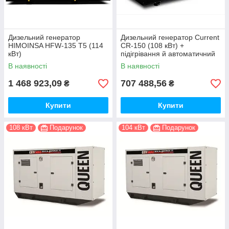
Дизельний генератор
Дизельний генератор Current
HIMOINSA HFW-135 T5 (114
CR-150 (108 кВт) +
кВт)
підігрівання й автоматичний
запуск
В наявності
В наявності
1 468 923,09
707 488,56
₴
₴
Купити
Купити
108 кВт
Подарунок
104 кВт
Подарунок