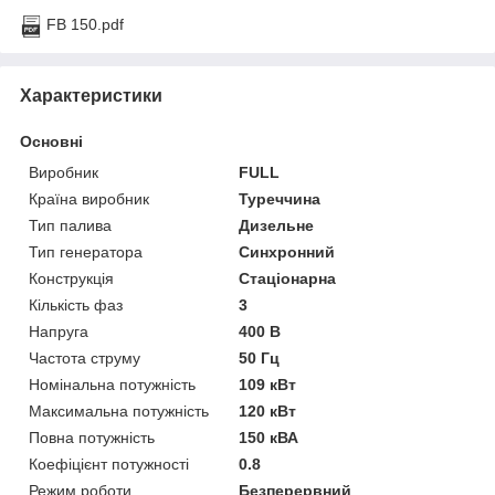
FB 150.pdf
Характеристики
Основні
Виробник
FULL
Країна виробник
Туреччина
Тип палива
Дизельне
Тип генератора
Синхронний
Конструкція
Стаціонарна
Кількість фаз
3
Напруга
400 В
Частота струму
50 Гц
Номінальна потужність
109 кВт
Максимальна потужність
120 кВт
Повна потужність
150 кВА
Коефіцієнт потужності
0.8
Режим роботи
Безперервний