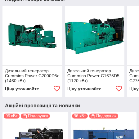
Дизельний генератор
Дизельний генератор
Дизе
Cummins Power C2000D5е
Cummins Power C1675D5
Cum
(1460 кВт)
(1120 кВт)
C275
Ціну уточнюйте
Ціну уточнюйте
Цін
Акційні пропозиції та новинки
96 кВт
Подарунок
96 кВт
Подарунок