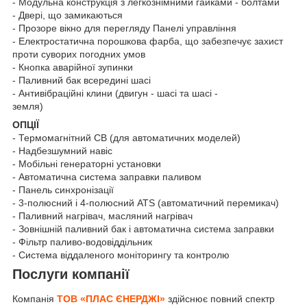
- Модульна конструкція з легкознімними гайками - болтами
- Двері, що замикаються
- Прозоре вікно для перегляду Панелі управління
- Електростатична порошкова фарба, що забезпечує захист
проти суворих погодних умов
- Кнопка аварійної зупинки
- Паливний бак всередині шасі
- Антивібраційні клини (двигун - шасі та шасі -
земля)
ОПЦІЇ
- Термомагнітний CB (для автоматичних моделей)
- Надбезшумний навіс
- Мобільні генераторні установки
- Автоматична система заправки паливом
- Панель синхронізації
- 3-полюсний і 4-полюсний ATS (автоматичний перемикач)
- Паливний нагрівач, масляний нагрівач
- Зовнішній паливний бак і автоматична система заправки
- Фільтр паливо-водовіддільник
- Система віддаленого моніторингу та контролю
Послуги компанії
Компанія
ТОВ «ПЛАС ЄНЕРДЖІ»
здійснює повний спектр