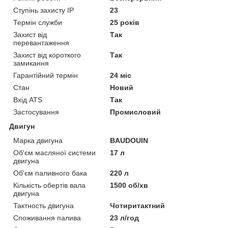
Ступінь захисту IP
23
Термін служби
25 років
Захист від
Так
перевантаження
Захист від короткого
Так
замикання
Гарантійний термін
24 міс
Стан
Новий
Вхід ATS
Так
Застосування
Промисловий
Двигун
Марка двигуна
BAUDOUIN
Об'єм масляної системи
17 л
двигуна
Об'єм паливного бака
220 л
Кількість обертів вала
1500 об/хв
двигуна
Тактность двигуна
Чотиритактний
Споживання палива
23 л/год