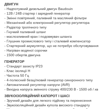
ДВИГУН
- Надпотужний дизельний двигун Baudouin
- 12В / 24В стартер і зарядний генератор
- Змінні повітряний, паливний та масляний фільтри
- Механічний або електронний регулятор регулятора
- Радіатор тропічного типу
- Гнучкий паливний шланг
- маслозливний кран і подовжувач шланга
- Глушник промислового типу і сталевий компенсатор
- Стартерний акумулятор, що не потребує обслуговування
- Нагрівач водяної сорочки
- 1500 обертів двигуна
ГЕНЕРАТОР
- Стандарт захисту IP23
- Клас ізоляції H
- Частота 50 Гц
- 4-полюсний безщітковий генератор синхронного типу
- Автоматичний регулятор напруги (AVR)
- Вихідна напруга змінного струму 400/230 В - 1500 об / хв
ЗВУКОІЗОЛЯЦІЙНИЙ КАПОРОТ І ШАСІ
- Зручний дизайн для легкого підйому та перенесення
- Звукоізоляційний дизайн купола високого стандарту