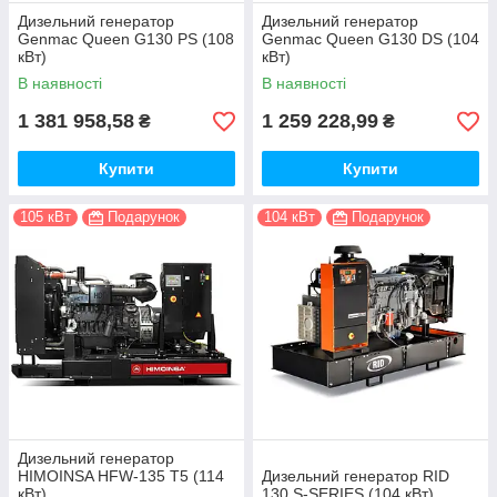
Дизельний генератор
Дизельний генератор
Genmac Queen G130 PS (108
Genmac Queen G130 DS (104
кВт)
кВт)
В наявності
В наявності
1 381 958,58
1 259 228,99
₴
₴
Купити
Купити
105 кВт
Подарунок
104 кВт
Подарунок
Дизельний генератор
HIMOINSA HFW-135 T5 (114
Дизельний генератор RID
кВт)
130 S-SERIES (104 кВт)