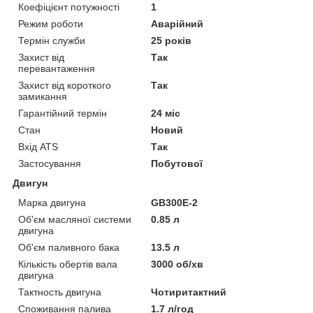
Коефіцієнт потужності
1
Режим роботи
Аварійний
Термін служби
25 років
Захист від
Так
перевантаження
Захист від короткого
Так
замикання
Гарантійний термін
24 міс
Стан
Новий
Вхід ATS
Так
Застосування
Побутової
Двигун
Марка двигуна
GB300E-2
Об'єм масляної системи
0.85 л
двигуна
Об'єм паливного бака
13.5 л
Кількість обертів вала
3000 об/хв
двигуна
Тактность двигуна
Чотиритактний
Споживання палива
1.7 л/год