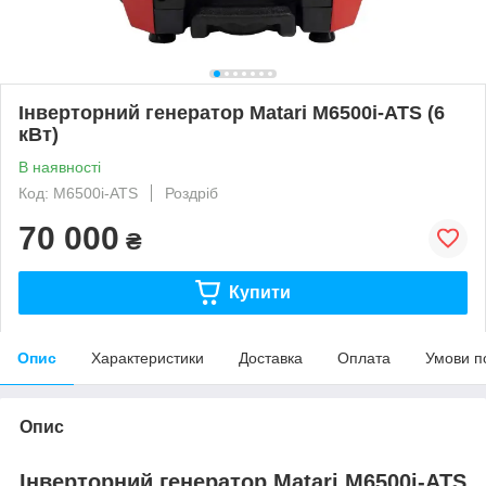
Інверторний генератор Matari M6500i-ATS (6
кВт)
В наявності
Код: M6500i-ATS
Роздріб
70 000
₴
Купити
Опис
Характеристики
Доставка
Оплата
Умови п
Опис
Інверторний генератор Matari M6500i-ATS