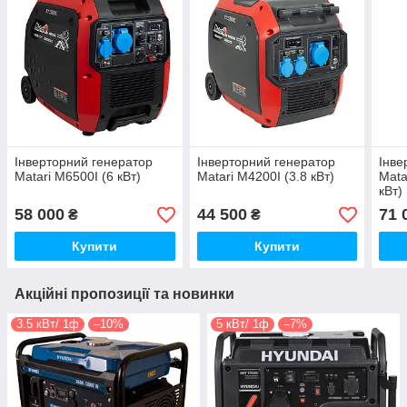
Інверторний генератор
Інверторний генератор
Інве
Matari M6500I (6 кВт)
Matari M4200I (3.8 кВт)
Mata
кВт)
58 000
44 500
71 
₴
₴
Купити
Купити
Акційні пропозиції та новинки
3.5 кВт/ 1ф
–10%
5 кВт/ 1ф
–7%