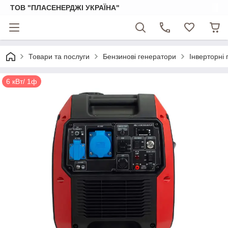
ТОВ "ПЛАСЕНЕРДЖІ УКРАЇНА"
Товари та послуги
Бензинові генератори
Інверторні
6 кВт/ 1ф