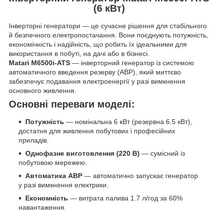
(6 кВт)
Інверторні генератори — це сучасне рішення для стабільного
й безпечного електропостачання. Вони поєднують потужність,
економічність і надійність, що робить їх ідеальними для
використання в побуті, на дачі або в бізнесі.
Matari M6500i-ATS
— інверторний генератор із системою
автоматичного введення резерву (АВР), який миттєво
забезпечує подавання електроенергії у разі вимкнення
основного живлення.
Основні переваги моделі:
Потужність
— номінальна 6 кВт (резервна 6.5 кВт),
достатня для живлення побутових і професійних
приладів.
Однофазне виготовлення (220 В)
— сумісний із
побутовою мережею.
Автоматика АВР
— автоматично запускає генератор
у разі вимкнення електрики.
Економність
— витрата палива 1.7 л/год за 60%
навантаження.