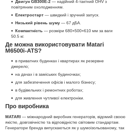
Двигун GB300E-2
— надійний 4-тактний OHV з
повітряним охолодженням.
Електростарт
— швидкий і зручний запуск.
Низький рівень шуму
— 67 дБА.
Компактність
— розміри 680×500×610 мм за ваги
50.5 кг.
Де можна використовувати Matari
M6500i-ATS?
в приватних будинках і квартирах як резервне
джерело;
на дачах і в заміських будиночках;
для забезпечення офісів і малого бізнесу;
в будівельних і ремонтних роботах;
для живлення чутливої електроніки.
Про виробника
MATARI
— міжнародний виробник генераторів, відомий своєю
якістю, довговічністю та відповідністю світовим стандартам.
Генератори бренда випускаються як у шумоізольованому, так