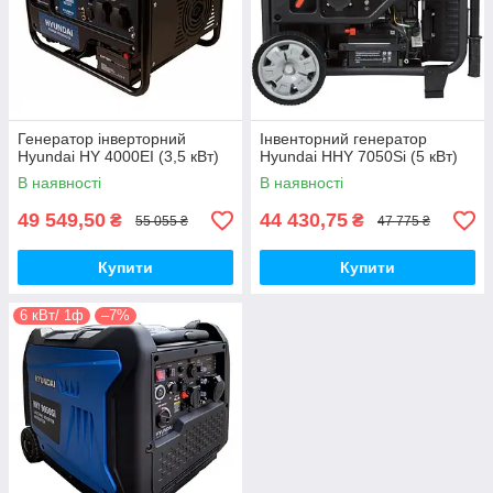
Генератор інверторний
Інвенторний генератор
Hyundai HY 4000EI (3,5 кВт)
Hyundai HHY 7050Si (5 кВт)
В наявності
В наявності
49 549,50
44 430,75
₴
₴
55 055 ₴
47 775 ₴
Купити
Купити
6 кВт/ 1ф
–7%