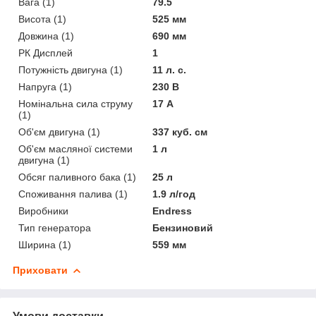
Вага (1)
79.5
Висота (1)
525 мм
Довжина (1)
690 мм
РК Дисплей
1
Потужність двигуна (1)
11 л. с.
Напруга (1)
230 В
Номінальна сила струму
17 А
(1)
Об'єм двигуна (1)
337 куб. см
Об'єм масляної системи
1 л
двигуна (1)
Обсяг паливного бака (1)
25 л
Споживання палива (1)
1.9 л/год
Виробники
Endress
Тип генератора
Бензиновий
Ширина (1)
559 мм
Приховати