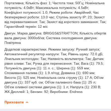
Портативна; Кількість фаз: 1; Частота тока: 50Гц; Номінальна
потужність: 4.0кВт; Максимальна потужність: 4.5кВт;
Коефіцієнт потужності: 1.0; Режим роботи: Аварійний; Час
безперервної роботи: 13.0 час; Ступінь захисту IP: 23; Захист
від перевантаження: Так; Захист від короткого замикання: Так;
Гарантійний термін: 12 міс
Двигун. Марка двигуна: BRIGGS&STRATTON; Кількість обертів
вала двигуна: 3000об/хв; Система охолодження двигуна:
Повітряна
Додаткові характеристики. Режими запуску: Ручний запуск;
Автоматичний регулятор напруги: Так; Рівень шуму: 72.0 дБ;
Лічильник мотогодин: Так; Наявність вольтметра: Так; Датчик
рівня оливи: Так; Ручка для перенесення: Так; Вага (1): 79.5;
Потужність двигуна (1): 11 л. с.; Ширина (1): 559 мм;
Споживання палива (1): 1.9 л/год; Довжина (1): 690 мм;
Висота (1): 525 мм; Номінальна сила струму (1): 17 А; Об'єм
двигуна (1): 337 куб. см; Об'єм паливного бака (1): 25 л;
Об'єм оливної системи двигуна (1): 1 л; Напруга (1): 230 В;
ЖК Дисплей: 1; Бензин: 92; Виробники: Endress
Приховати