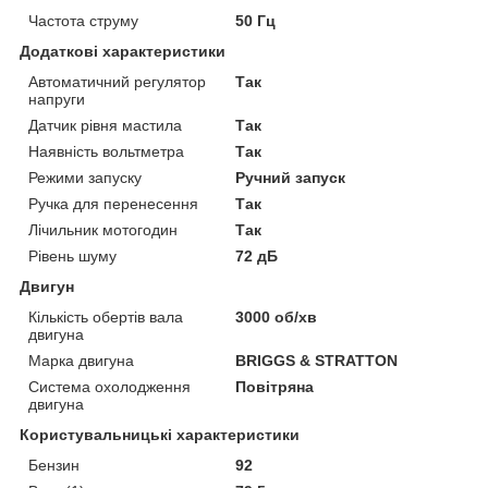
Частота струму
50 Гц
Додаткові характеристики
Автоматичний регулятор
Так
напруги
Датчик рівня мастила
Так
Наявність вольтметра
Так
Режими запуску
Ручний запуск
Ручка для перенесення
Так
Лічильник мотогодин
Так
Рівень шуму
72 дБ
Двигун
Кількість обертів вала
3000 об/хв
двигуна
Марка двигуна
BRIGGS & STRATTON
Система охолодження
Повітряна
двигуна
Користувальницькі характеристики
Бензин
92