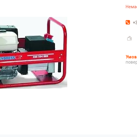
Немає
+3
повер