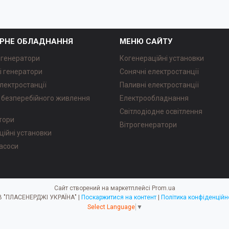
РНЕ ОБЛАДНАННЯ
МЕНЮ САЙТУ
 генератори
Когенераційні установки
і генератори
Сонячні електростанції
лектростанції
Паливні електростанції
безперебійного живлення
Електрообладнання
Світлодіодне освітлення
атори
Вітрогенератори
ційні установки
насоси
Сайт створений на маркетплейсі
Prom.ua
ТОВ "ПЛАСЕНЕРДЖІ УКРАЇНА" |
Поскаржитися на контент
|
Політика конфіденційн
Select Language
▼