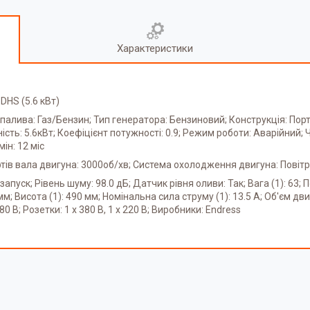
Характеристики
HS (5.6 кВт)
палива: Газ/Бензин; Тип генератора: Бензиновий; Конструкція: Портат
ть: 5.6кВт; Коефіцієнт потужності: 0.9; Режим роботи: Аварійний; Ча
ін: 12 міс
ртів вала двигуна: 3000об/хв; Система охолодження двигуна: Повіт
ск; Рівень шуму: 98.0 дБ; Датчик рівня оливи: Так; Вага (1): 63; Пот
; Висота (1): 490 мм; Номінальна сила струму (1): 13.5 А; Об'єм двигу
80 В; Розетки: 1 х 380 В, 1 х 220 В; Виробники: Endress