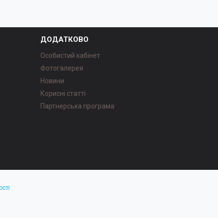
ДОДАТКОВО
Особистий кабінет
Фотогалерея
Новини
Корисні статті
Партнерська програма
ості