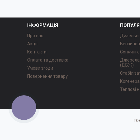
ІНФОРМАЦІЯ
ПОПУЛЯ
Про нас
Дизельні
Акції
Бензинов
Контакти
Сонячні е
Оплата та доставка
Джерела 
(ДБЖ)
Умови згоди
Стабіліз
Повернення товару
Когенера
Теплові 
КНОПКА
ЗВ'ЯЗКУ