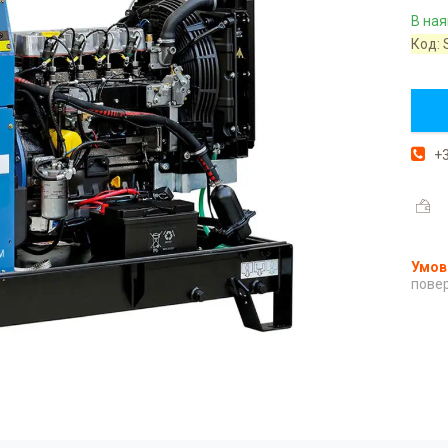
В ная
Код:
+3
повер