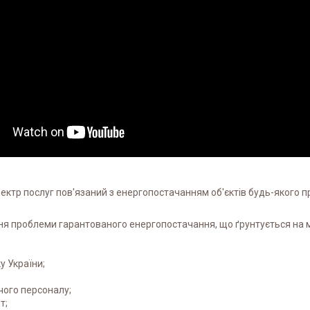
ектр послуг пов'язаний з енергопостачанням об'єктів будь-якого п
ння проблеми гарантованого енергопостачання, що ґрунтується на 
у України;
чого персоналу;
т;