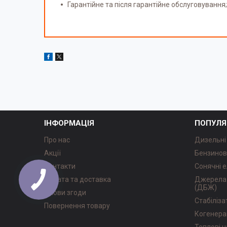
Гарантійне та після гарантійне обслуговування;
ІНФОРМАЦІЯ
ПОПУЛЯ
Про нас
Дизельні
Акції
Бензинов
Контакти
Сонячні е
Оплата та доставка
Джерела 
(ДБЖ)
Умови згоди
Стабіліз
Повернення товару
Когенера
Теплові 