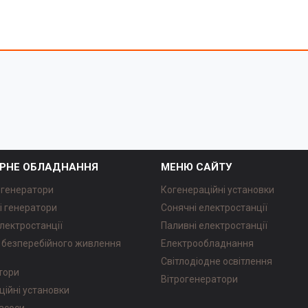
РНЕ ОБЛАДНАННЯ
МЕНЮ САЙТУ
 генератори
Когенераційні установки
і генератори
Сонячні електростанції
лектростанції
Паливні електростанції
безперебійного живлення
Електрообладнання
Світлодіодне освітлення
атори
Вітрогенератори
ційні установки
насоси