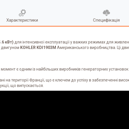
Характеристики
Специфікація
.6 кВт)
для інтенсивної експлуатації у важких режимах для живле
а двигуном
KOHLER KDI1903M
Американського виробництва. Ці двиг
й момент є одним із найбільших виробників генераторних установок у
ні на території Франції, що є ключем до успіху в забезпеченні висо
укції, що випускається.