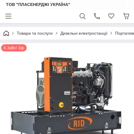
ТОВ "ПЛАСЕНЕРДЖІ УКРАЇНА"
Товари та послуги
Дизельні електростанції
Портативн
6.3кВт/ 3ф