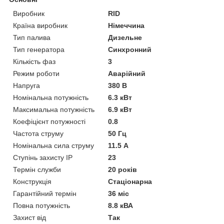
Виробник
RID
Країна виробник
Німеччина
Тип палива
Дизельне
Тип генератора
Синхронний
Кількість фаз
3
Режим роботи
Аварійний
Напруга
380 В
Номінальна потужність
6.3 кВт
Максимальна потужність
6.9 кВт
Коефіцієнт потужності
0.8
Частота струму
50 Гц
Номінальна сила струму
11.5 А
Ступінь захисту IP
23
Термін служби
20 років
Конструкція
Стаціонарна
Гарантійний термін
36 міс
Повна потужність
8.8 кВА
Захист від
Так