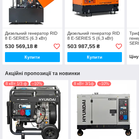
Дизельний генератор RID
Дизельний генератор RID
Триф
8 E-SERIES (6.3 кВт)
8 E-SERIES S (6,3 кВт)
гене
SERI
530 569,18
503 987,55
₴
₴
Цін
Купити
Купити
Акційні пропозиції та новинки
8 кВт 1/3 ф
–10%
8 кВт 3/1ф
–10%