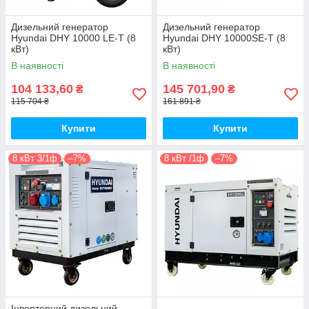
Дизельний генератор
Дизельний генератор
Hyundai DHY 10000 LE-T (8
Hyundai DHY 10000SE-T (8
кВт)
кВт)
В наявності
В наявності
104 133,60
145 701,90
₴
₴
115 704 ₴
161 891 ₴
Купити
Купити
8 кВт 3/1ф
–7%
8 кВт /1ф
–7%
Інверторний дизельний