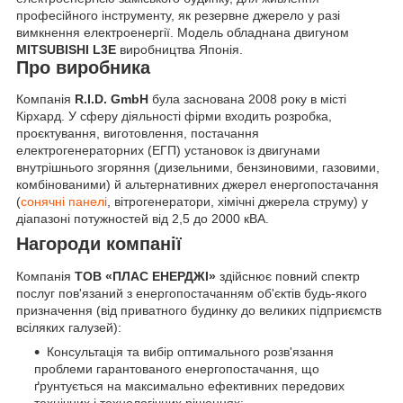
професійного інструменту, як резервне джерело у разі
вимкнення електроенергії. Модель обладнана двигуном
MITSUBISHI
L3E
виробництва Японія.
Про виробника
Компанія
R.I.D. GmbH
була заснована 2008 року в місті
Кірхард. У сферу діяльності фірми входить розробка,
проєктування, виготовлення, постачання
електрогенераторних (ЕГП) установок із двигунами
внутрішнього згоряння (дизельними, бензиновими, газовими,
комбінованими) й альтернативних джерел енергопостачання
(
сонячні панелі
, вітрогенератори, хімічні джерела струму) у
діапазоні потужностей від 2,5 до 2000 кВА.
Нагороди компанії
Компанія
ТОВ «ПЛАС ЕНЕРДЖІ»
здійснює повний спектр
послуг пов'язаний з енергопостачанням об'єктів будь-якого
призначення (від приватного будинку до великих підприємств
всіляких галузей):
Консультація та вибір оптимального розв'язання
проблеми гарантованого енергопостачання, що
ґрунтується на максимально ефективних передових