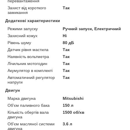
перевантаження
Захист від короткого
Так
замикання
Додаткові характеристики
Режими запуску
Ручний запуск, Електричний
Захисний кожух
Ні
Рівень шуму
80 дБ
Датчик рівня мастила
Так
Наявність вольтметра
Так
Лічильник мотогодин
Так
Акумулятор в комплекті
Так
Автоматичний регулятор
Так
напруги
Двигун
Марка двигуна
Mitsubishi
Об'єм паливного бака
150 л
Кількість обертів вала
1500 об/хв
двигуна
Об'єм масляної системи
3.6 л
двигуна