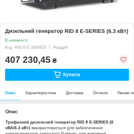
Дизельний генератор RID 8 E-SERIES (6.3 кВт)
В наявності
Код: RID 8 E-SERIES
Роздріб
407 230,45
₴
Купити
Опис
Характеристики
Доставка
Оплата
Умови п
Опис
Трифазний дизельний генератор RID 8 E-SERIES (8
кВА/6.3 кВт)
використовується для забезпечення
електроенергією заміського будинку, для живлення