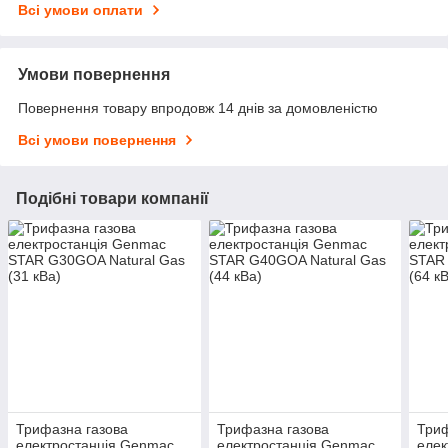
Всі умови оплати
Умови повернення
Повернення товару впродовж 14 днів за домовленістю
Всі умови повернення
Подібні товари компанії
Трифазна газова
Трифазна газова
Триф
електростанція Genmac
електростанція Genmac
елек