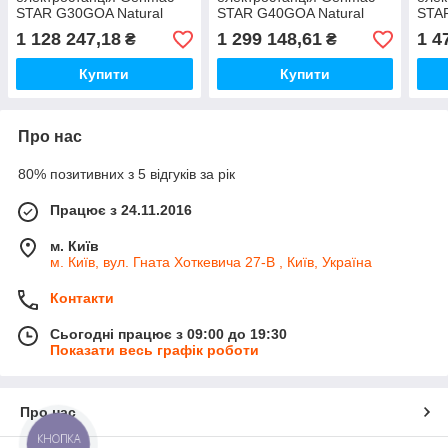
STAR G30GOA Natural
STAR G40GOA Natural
STA
Gas (31 кВа)
Gas (44 кВа)
Gas 
1 128 247,18
1 299 148,61
1 4
₴
₴
Купити
Купити
Про нас
80% позитивних з 5 відгуків за рік
Працює з 24.11.2016
м. Київ
м. Київ, вул. Гната Хоткевича 27-В , Київ, Україна
Контакти
Сьогодні працює з 09:00 до 19:30
Показати весь графік роботи
Про нас
КНОПКА