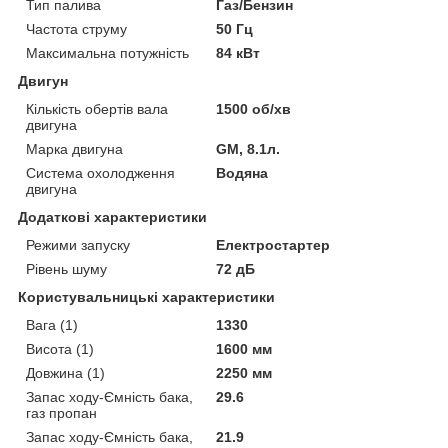
Тип палива
Газ/Бензин
Частота струму
50 Гц
Максимальна потужність
84 кВт
Двигун
Кількість обертів вала
1500 об/хв
двигуна
Марка двигуна
GM, 8.1л.
Система охолодження
Водяна
двигуна
Додаткові характеристики
Режими запуску
Електростартер
Рівень шуму
72 дБ
Користувальницькі характеристики
Вага (1)
1330
Висота (1)
1600 мм
Довжина (1)
2250 мм
Запас ходу-Ємність бака,
29.6
газ пропан
Запас ходу-Ємність бака,
21.9