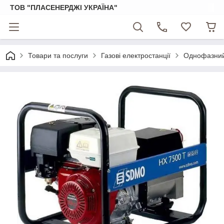
ТОВ "ПЛАСЕНЕРДЖІ УКРАЇНА"
Товари та послуги
Газові електростанції
Однофазний 