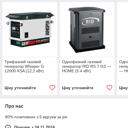
Трифазний газовий
Однофазний газовий
Одн
генератор Whisper G
генератор RID RS 7 GS —
гене
12000 KSA (12,2 кВт)
HOME (5.4 кВт)
— HO
Ціну уточнюйте
Ціну уточнюйте
Цін
Про нас
80% позитивних з 5 відгуків за рік
Працює з 24.11.2016