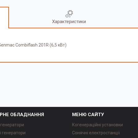
Характеристики
nmac Combiflash 201R (6,5 кВт)
РНЕ ОБЛАДНАННЯ
МЕНЮ САЙТУ
 генератори
Когенераційні установки
і генератори
Сонячні електростанції