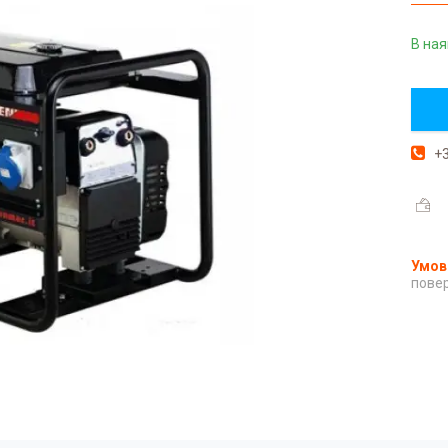
В ная
+3
повер