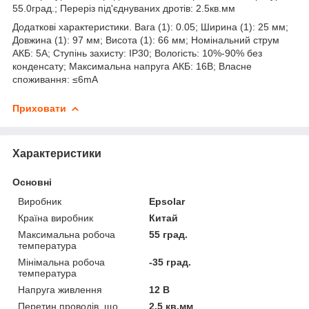
55.0град.; Переріз під'єднуваних дротів: 2.5кв.мм
Додаткові характеристики. Вага (1): 0.05; Ширина (1): 25 мм;
Довжина (1): 97 мм; Висота (1): 66 мм; Номінальний струм
АКБ: 5A; Ступінь захисту: IP30; Вологість: 10%-90% без
конденсату; Максимальна напруга АКБ: 16В; Власне
споживання: ≤6mA
Приховати
Характеристики
Основні
Виробник
Epsolar
Країна виробник
Китай
Максимальна робоча
55 град.
температура
Мінімальна робоча
-35 град.
температура
Напруга живлення
12 В
Перетин проводів, що
2.5 кв.мм