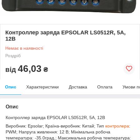
Контроллер заряда EPSOLAR LS0512R, 5A,
12В
Немає в наявності
Роздріб
46,03
від
₴
Опис
Характеристики
Доставка
Оплата
Умови п
Опис
Контроллер заряда EPSOLAR LS0512R, 5A, 12В
Виробник: Epsolar; Країна-виробник: Китай; Тип
контролера
:
PWM; Напруга живлення: 12 В; Мінімальна робоча
температура: -35.0град.; Максимальна робоча температура: