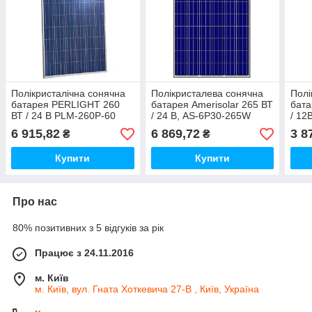
Полікристалічна сонячна
Полікристалева сонячна
Полі
батарея PERLIGHT 260
батарея Amerisolar 265 ВТ
бат
ВТ / 24 В PLM-260P-60
/ 24 В, AS-6P30-265W
/ 12
6 915,82
6 869,72
3 8
₴
₴
Купити
Купити
Про нас
80% позитивних з 5 відгуків за рік
Працює з 24.11.2016
м. Київ
м. Київ, вул. Гната Хоткевича 27-В , Київ, Україна