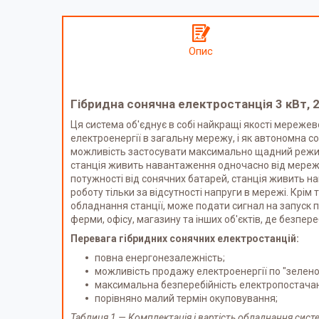
Опис
Гібридна сонячна електростанція 3 кВт, 
Ця система об'єднує в собі найкращі якості мереж
електроенергії в загальну мережу, і як автономна с
можливість застосувати максимально щадний режим 
станція живить навантаження одночасно від мережі 
потужності від сонячних батарей, станція живить 
роботу тільки за відсутності напруги в мережі. Крім
обладнання станції, може подати сигнал на запуск па
ферми, офісу, магазину та інших об'єктів, де безпе
Перевага гібридних сонячних електростанцій:
повна енергонезалежність;
можливість продажу електроенергії по "зелено
максимальна безперебійність електропостачан
порівняно малий термін окуповування;
Таблиця 1 — Комплектація і вартість обладнання сист