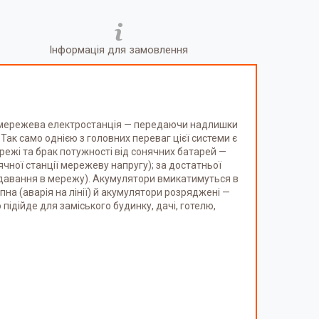
Інформація для замовлення
як мережева електростанція — передаючи надлишки
Так само однією з головних переваг цієї системи є
ежі та брак потужності від сонячних батарей —
чної станції мережеву напругу); за достатньої
едавання в мережу). Акумулятори вмикатимуться в
пна (аварія на лінії) й акумулятори розряджені —
підійде для заміського будинку, дачі, готелю,