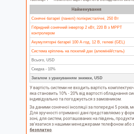
Найменування
Сонячні батареї (панелі) полікристалічні, 250 Вт
Гібридний сонячний інвертор 2 кВт, 220 В з MPPT
контролером
Акумуляторні батареї 100 А·год, 12 В, гелеві (GEL)
Система кріплень на похилий дах (алюміній/сталь)
Всього, USD
Скидка - 10%
Загалом з урахуванням знижки, USD
У вартість системи не входить вартість комплектуючи
яка становить 10% - 20% від вартості обладнання си
індивідуально та погоджується з замовником.
За даними сонячної інсоляції за попередні 5 років, 
Для зручності отриманої дані представляємо у формі
зоні, для систем, розташованих на південь, продук
зв'язатися з нашими менеджерами телефоном або за
безплатно
.