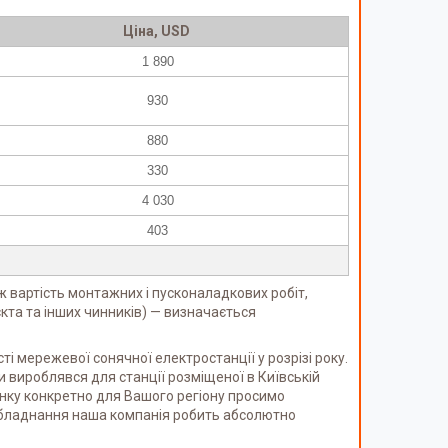
Ціна, USD
1 890
930
880
330
4 030
403
ож вартість монтажних і пусконаладкових робіт,
кта та інших чинників) — визначається
ті мережевої сонячної електростанції у розрізі року.
и вироблявся для станції розміщеної в Київській
унку конкретно для Вашого регіону просимо
обладнання наша компанія робить абсолютно