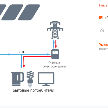
Немає
+3
повер