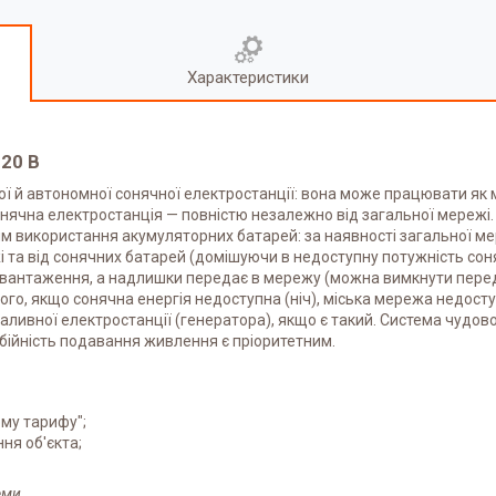
Характеристики
220 В
евої й автономної сонячної електростанції: вона може працювати 
онячна електростанція — повністю незалежно від загальної мережі. 
використання акумуляторних батарей: за наявності загальної мер
та від сонячних батарей (домішуючи в недоступну потужність соня
навантаження, а надлишки передає в мережу (можна вимкнути пер
 того, якщо сонячна енергія недоступна (ніч), міська мережа недосту
ливної електростанції (генератора), якщо є такий. Система чудово 
ребійність подавання живлення є пріоритетним.
му тарифу";
ня об'єкта;
еми