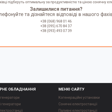
хівці підберуть оптимальну за продуктивністю та ціною сонячну е
Залишилися питання?
лефонуйте та дізнайтеся відповіді в нашого фахі
+38 (068) 968 01 46
+38 (095) 670 84 37
+38 (093) 493 07 39
РНЕ ОБЛАДНАННЯ
МЕНЮ САЙТУ
 генератори
Когенераційні установки
і генератори
Сонячні електростанції
лектростанції
Паливні електростанції