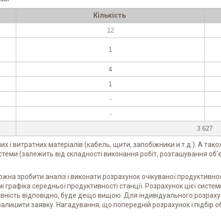
Кількість
12
1
4
1
-
-
3 627
х і витратних матеріалів (кабель, щити, запобіжники и т.д.). А так
стеми (залежить від складності виконання робіт, розташування об'є
можна зробити аналіз і виконати розрахунок очікуваної продуктивнос
 графіка середньої продуктивності станції. Розрахунок цієї систем
тивність відповідно, буде дещо вищою. Для індивідуального розрах
лишити заявку. Нагадування, що попередній розрахунок і підбір 