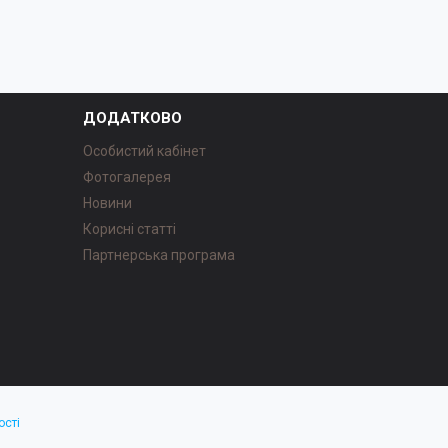
ДОДАТКОВО
Особистий кабінет
Фотогалерея
Новини
Корисні статті
Партнерська програма
ості