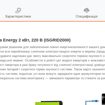
Характеристики
Специфікація
 Energy 2 кВт, 220 В (ISGRID2000)
овим рішенням для забезпечення повної енергонезалежності вашого дому
и всю вироблювану сонячною електростанцією енергію в мережу (продаю
давати надлишки дає змогу максимально скоротити терміни окупності со
адської мережі. Особливістю в роботі цієї моделі інверторів є можливі
і інвертора в разі браку потужності від сонячної електростанції домішув
них батарей і скоротити термін окупності системи. Також варто зазначит
ість системи, водночас усі вони можуть заряджати одне акумуляторне п
пеціальна система моніторингу — змінювати параметри та стежити за роб