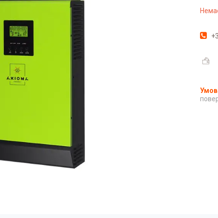
Немає
+3
повер