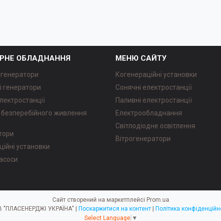
РНЕ ОБЛАДНАННЯ
МЕНЮ САЙТУ
 генератори
Когенераційні установки
і генератори
Сонячні електростанції
лектростанції
Паливні електростанції
безперебійного живлення
Електрообладнання
Світлодіодне освітлення
атори
Вітрогенератори
ційні установки
насоси
Сайт створений на маркетплейсі
Prom.ua
ТОВ "ПЛАСЕНЕРДЖІ УКРАЇНА" |
Поскаржитися на контент
|
Політика конфіденційн
Select Language
▼