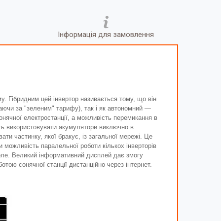
Інформація для замовлення
. Гібридним цей інвертор називається тому, що він
чи за "зеленим" тарифу), так і як автономний —
нячної електростанції, а можливість перемикання в
сть використовувати акумулятори виключно в
ати частинку, якої бракує, із загальної мережі. Це
и можливість паралельної роботи кількох інверторів
оле. Великий інформативний дисплей дає змогу
отою сонячної станції дистанційно через інтернет.