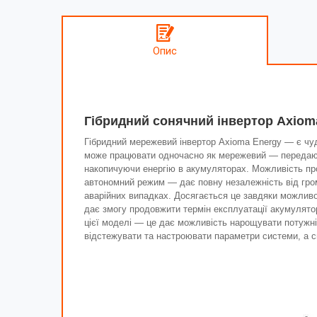
Опис
Гібридний сонячний інвертор Axioma
Гібридний мережевий інвертор Axioma Energy — є чуд
може працювати одночасно як мережевий — передаюч
накопичуючи енергію в акумуляторах. Можливість про
автономний режим — дає повну незалежність від гром
аварійних випадках. Досягається це завдяки можливост
дає змогу продовжити термін експлуатації акумулятор
цієї моделі — це дає можливість нарощувати потужн
відстежувати та настроювати параметри системи, а с