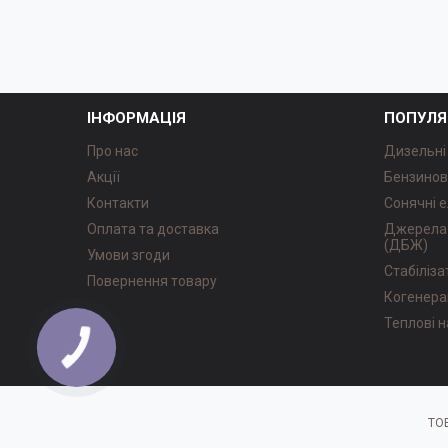
ІНФОРМАЦІЯ
ПОПУЛЯ
Про нас
Дизельні
Акції
Бензинов
Контакти
Сонячні е
Оплата та доставка
Джерела 
(ДБЖ)
Умови згоди
Стабіліз
Повернення товару
Когенера
Теплові 