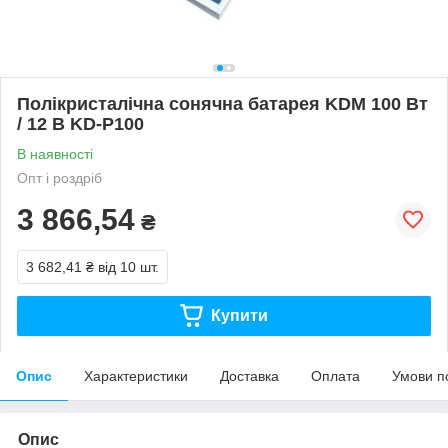
Полікристалічна сонячна батарея KDM 100 Вт
/ 12 В KD-P100
В наявності
Опт і роздріб
3 866,54
₴
3 682,41 ₴
від 10 шт.
Купити
Опис
Характеристики
Доставка
Оплата
Умови п
Опис