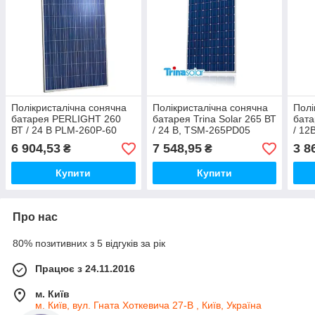
Полікристалічна сонячна
Полікристалічна сонячна
Полі
батарея PERLIGHT 260
батарея Trina Solar 265 ВТ
бат
ВТ / 24 В PLM-260P-60
/ 24 В, TSM-265PD05
/ 12
6 904,53
7 548,95
3 8
₴
₴
Купити
Купити
Про нас
80% позитивних з 5 відгуків за рік
Працює з 24.11.2016
м. Київ
м. Київ, вул. Гната Хоткевича 27-В , Київ, Україна