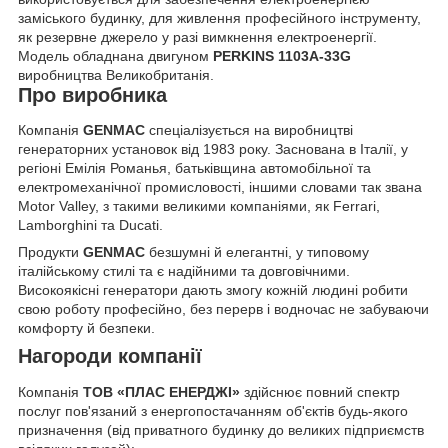
заміського будинку, для живлення професійного інструменту,
як резервне джерело у разі вимкнення електроенергії.
Модель обладнана двигуном
PERKINS 1103A-33G
виробництва Великобританія.
Про виробника
Компанія
GENMAC
спеціалізується на виробництві
генераторних установок від 1983 року. Заснована в Італії, у
регіоні Емілія Романья, батьківщина автомобільної та
електромеханічної промисловості, іншими словами так звана
Motor Valley, з такими великими компаніями, як Ferrari,
Lamborghini та Ducati.
Продукти
GENMAC
безшумні й елегантні, у типовому
італійському стилі та є надійними та довговічними.
Високоякісні генератори дають змогу кожній людині робити
свою роботу професійно, без перерв і водночас не забуваючи
комфорту й безпеки.
Нагороди компанії
Компанія
ТОВ «ПЛАС ЕНЕРДЖІ»
здійснює повний спектр
послуг пов'язаний з енергопостачанням об'єктів будь-якого
призначення (від приватного будинку до великих підприємств