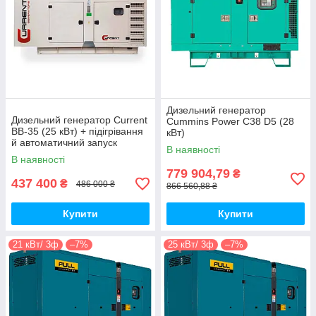
Дизельний генератор
Дизельний генератор Current
Cummins Power C38 D5 (28
BB-35 (25 кВт) + підігрівання
кВт)
й автоматичний запуск
В наявності
В наявності
779 904,79
₴
437 400
₴
486 000 ₴
866 560,88 ₴
Купити
Купити
21 кВт/ 3ф
–7%
25 кВт/ 3ф
–7%