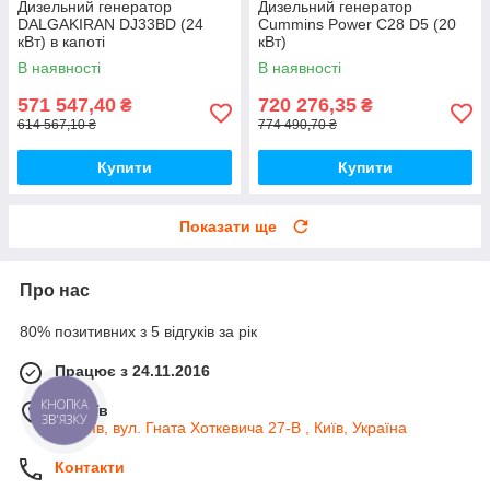
Дизельний генератор
Дизельний генератор
DALGAKIRAN DJ33BD (24
Cummins Power C28 D5 (20
кВт) в капоті
кВт)
В наявності
В наявності
571 547,40
720 276,35
₴
₴
614 567,10 ₴
774 490,70 ₴
Купити
Купити
Показати ще
Про нас
80% позитивних з 5 відгуків за рік
Працює з 24.11.2016
КНОПКА
м. Київ
ЗВ'ЯЗКУ
м. Київ, вул. Гната Хоткевича 27-В , Київ, Україна
Контакти