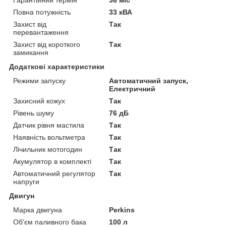
Повна потужність
33 кВА
Захист від
Так
перевантаження
Захист від короткого
Так
замикання
Додаткові характеристики
Режими запуску
Автоматичний запуск,
Електричний
Захисний кожух
Так
Рівень шуму
76 дБ
Датчик рівня мастила
Так
Наявність вольтметра
Так
Лічильник мотогодин
Так
Акумулятор в комплекті
Так
Автоматичний регулятор
Так
напруги
Двигун
Марка двигуна
Perkins
Об'єм паливного бака
100 л