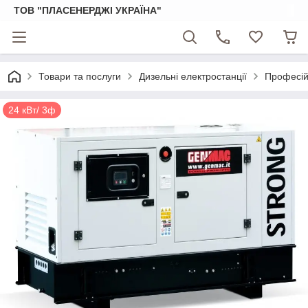
ТОВ "ПЛАСЕНЕРДЖІ УКРАЇНА"
Товари та послуги
Дизельні електростанції
Професійн
24 кВт/ 3ф