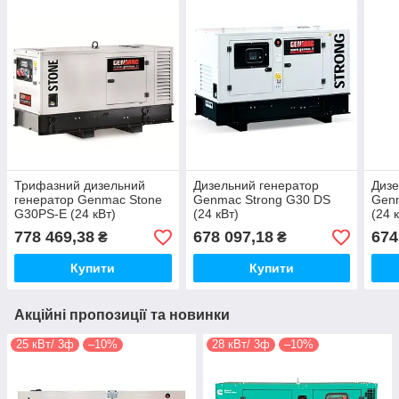
Трифазний дизельний
Дизельний генератор
Дизе
генератор Genmac Stone
Genmac Strong G30 DS
Genm
G30PS-E (24 кВт)
(24 кВт)
(24 
778 469,38
678 097,18
674
₴
₴
Купити
Купити
Акційні пропозиції та новинки
25 кВт/ 3ф
–10%
28 кВт/ 3ф
–10%