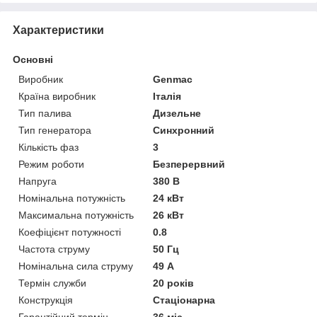
Характеристики
Основні
Виробник
Genmac
Країна виробник
Італія
Тип палива
Дизельне
Тип генератора
Синхронний
Кількість фаз
3
Режим роботи
Безперервний
Напруга
380 В
Номінальна потужність
24 кВт
Максимальна потужність
26 кВт
Коефіцієнт потужності
0.8
Частота струму
50 Гц
Номінальна сила струму
49 А
Термін служби
20 років
Конструкція
Стаціонарна
Гарантійний термін
36 міс