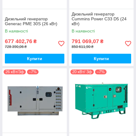
Дизельний генератор
Дизельний генератор
Cummins Power C33 D5 (24
Generac PME 30S (26 кВт)
кВт)
В наявності
В наявності
677 402,76
791 069,07
₴
₴
728 390,06 ₴
850 611,90 ₴
Купити
Купити
26 кВт/3ф
–7%
20 кВт/ 3ф
–7%