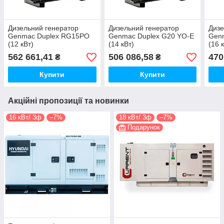
Дизельний генератор
Дизельний генератор
Дизе
Genmac Duplex RG15PO
Genmac Duplex G20 YO-E
Gen
(12 кВт)
(14 кВт)
(16 
562 661,41
506 086,58
470
₴
₴
Купити
Купити
Акційні пропозиції та новинки
16 кВт/ 3ф
–7%
18 кВт/ 3ф
–7%
Подарунок