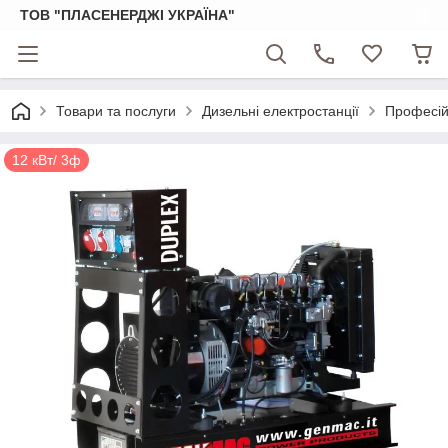
ТОВ "ПЛАСЕНЕРДЖІ УКРАЇНА"
Товари та послуги
Дизельні електростанції
Професійн
12 кВт/ 3ф