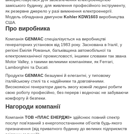
заміського будинку, для живлення професійного інструменту,
як резервне джерело у разі вимкнення електроенергії.
Модель обладнана двигуном
Kohler KDW1603
виробництва
США.
Про виробника
Компанія
GENMAC
спеціалізується на виробництві
генераторних установок від 1983 року. Заснована в Італії, у
регіоні Емілія Романья, батьківщина автомобільної та
електромеханічної промисловості, іншими словами так звана
Motor Valley, з такими великими компаніями, як Ferrari,
Lamborghini та Ducati.
Продукти
GENMAC
безшумні й елегантні, у типовому
італійському стилі та є надійними та довговічними.
Високоякісні генератори дають змогу кожній людині робити
свою роботу професійно, без перерв і водночас не забуваючи
комфорту й безпеки.
Нагороди компанії
Компанія
ТОВ «ПЛАС ЕНЕРДЖІ»
здійснює повний спектр
послуг пов'язаний з енергопостачанням об'єктів будь-якого
призначення (від приватного будинку до великих підприємств