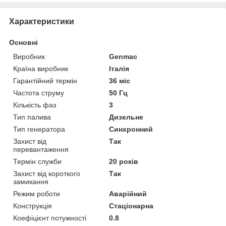
Характеристики
Основні
Виробник
Genmac
Країна виробник
Італія
Гарантійний термін
36 міс
Частота струму
50 Гц
Кількість фаз
3
Тип палива
Дизельне
Тип генератора
Синхронний
Захист від
Так
перевантаження
Термін служби
20 років
Захист від короткого
Так
замикання
Режим роботи
Аварійний
Конструкція
Стаціонарна
Коефіцієнт потужності
0.8