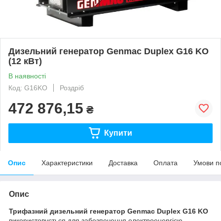
Дизельний генератор Genmac Duplex G16 KO
(12 кВт)
В наявності
Код: G16KO
Роздріб
472 876,15
₴
Купити
Опис
Характеристики
Доставка
Оплата
Умови п
Опис
Трифазний дизельний генератор Genmac Duplex G16 KO
використовується для забезпечення електроенергією