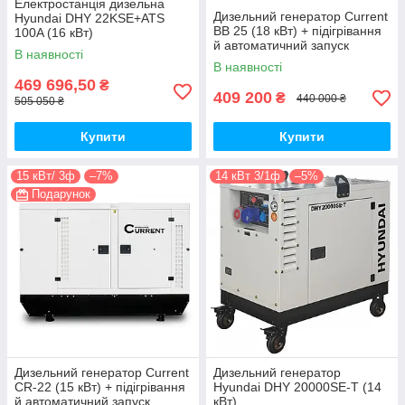
Електростанція дизельна
Дизельний генератор Current
Hyundai DHY 22KSE+ATS
ВВ 25 (18 кВт) + підігрівання
100A (16 кВт)
й автоматичний запуск
В наявності
В наявності
469 696,50
₴
409 200
₴
440 000 ₴
505 050 ₴
Купити
Купити
15 кВт/ 3ф
–7%
14 кВт 3/1ф
–5%
Подарунок
Дизельний генератор Current
Дизельний генератор
CR-22 (15 кВт) + підігрівання
Hyundai DHY 20000SE-T (14
й автоматичний запуск
кВт)