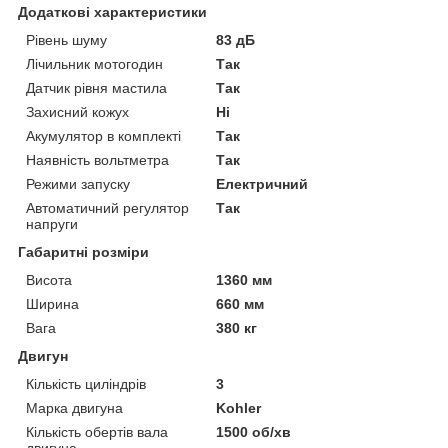
Додаткові характеристики
Рівень шуму
83 дБ
Лічильник мотогодин
Так
Датчик рівня мастила
Так
Захисний кожух
Ні
Акумулятор в комплекті
Так
Наявність вольтметра
Так
Режими запуску
Електричний
Автоматичний регулятор
Так
напруги
Габаритні розміри
Висота
1360 мм
Ширина
660 мм
Вага
380 кг
Двигун
Кількість циліндрів
3
Марка двигуна
Kohler
Кількість обертів вала
1500 об/хв
двигуна