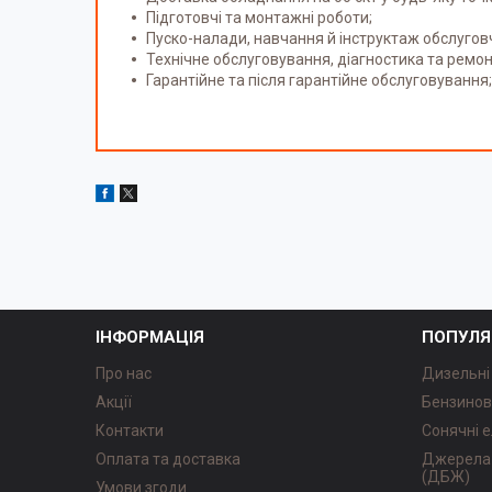
Підготовчі та монтажні роботи;
Пуско-налади, навчання й інструктаж обслугов
Технічне обслуговування, діагностика та ремон
Гарантійне та після гарантійне обслуговування;
ІНФОРМАЦІЯ
ПОПУЛЯ
Про нас
Дизельні
Акції
Бензинов
Контакти
Сонячні е
Оплата та доставка
Джерела 
(ДБЖ)
Умови згоди