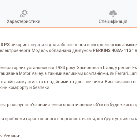
Характеристики
Специфікація
10 PS
використовується для забезпечення електроенергією замісь
я електроенергії. Модель обладнана двигуном
PERKINS 403А-11G1
нераторних установок від 1983 року. Заснована в Італії, у регіоні 
 звана Motor Valley, з такими великими компаніями, як Ferrari, Lamb
 італійському стилі та є надійними та довговічними. Високоякісні 
аючи комфорту й безпеки.
ектр послуг пов'язаний з енергопостачанням об'єктів будь-якого п
ння проблеми гарантованого енергопостачання, що ґрунтується на 
у України;