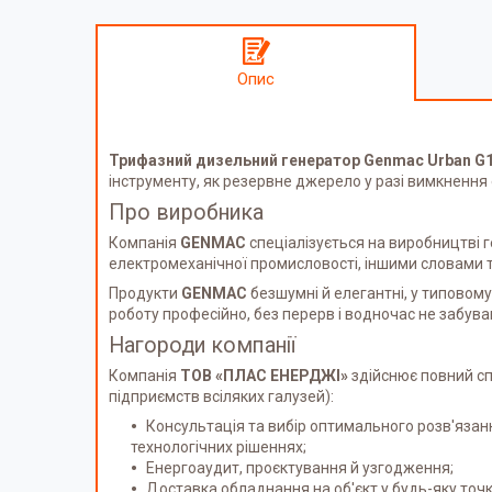
Опис
Трифазний дизельний генератор Genmac Urban G
інструменту, як резервне джерело у разі вимкненн
Про виробника
Компанія
GENMAC
спеціалізується на виробництві ге
електромеханічної промисловості, іншими словами так
Продукти
GENMAC
безшумні й елегантні, у типовому
роботу професійно, без перерв і водночас не забув
Нагороди компанії
Компанія
ТОВ «ПЛАС ЕНЕРДЖІ»
здійснює повний сп
підприємств всіляких галузей):
Консультація та вибір оптимального розв'яза
технологічних рішеннях;
Енергоаудит, проєктування й узгодження;
Доставка обладнання на об'єкт у будь-яку точк