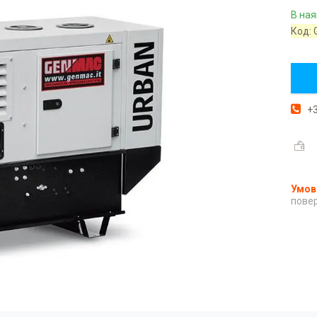
В ная
Код:
+3
повер