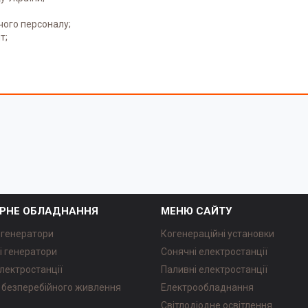
чого персоналу;
т;
РНЕ ОБЛАДНАННЯ
МЕНЮ САЙТУ
 генератори
Когенераційні установки
і генератори
Сонячні електростанції
лектростанції
Паливні електростанції
безперебійного живлення
Електрообладнання
Світлодіодне освітлення