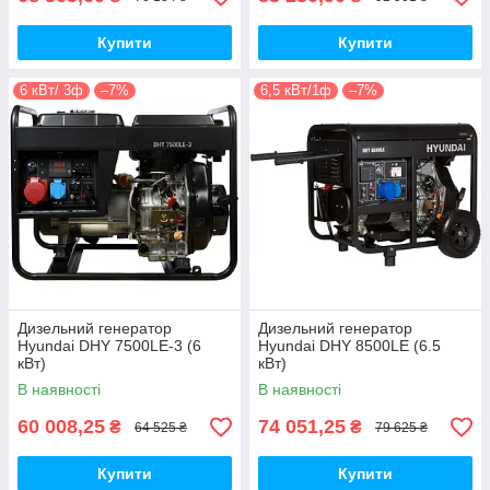
Купити
Купити
6 кВт/ 3ф
–7%
6,5 кВт/1ф
–7%
Дизельний генератор
Дизельний генератор
Hyundai DHY 7500LE-3 (6
Hyundai DHY 8500LE (6.5
кВт)
кВт)
В наявності
В наявності
60 008,25
74 051,25
₴
₴
64 525 ₴
79 625 ₴
Купити
Купити