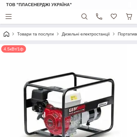
ТОВ "ПЛАСЕНЕРДЖІ УКРАЇНА"
Товари та послуги
Дизельні електростанції
Портативн
4.5кВт/1ф