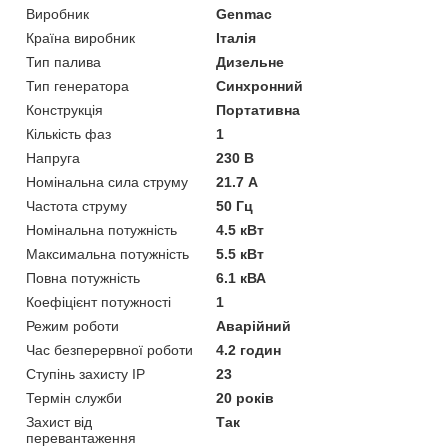
Виробник
Genmac
Країна виробник
Італія
Тип палива
Дизельне
Тип генератора
Синхронний
Конструкція
Портативна
Кількість фаз
1
Напруга
230 В
Номінальна сила струму
21.7 А
Частота струму
50 Гц
Номінальна потужність
4.5 кВт
Максимальна потужність
5.5 кВт
Повна потужність
6.1 кВА
Коефіцієнт потужності
1
Режим роботи
Аварійний
Час безперервної роботи
4.2 годин
Ступінь захисту IP
23
Термін служби
20 років
Захист від
Так
перевантаження