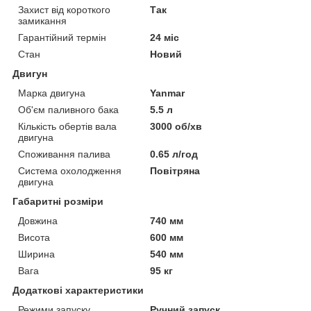
Захист від короткого
Так
замикання
Гарантійний термін
24 міс
Стан
Новий
Двигун
Марка двигуна
Yanmar
Об'єм паливного бака
5.5 л
Кількість обертів вала
3000 об/хв
двигуна
Споживання палива
0.65 л/год
Система охолодження
Повітряна
двигуна
Габаритні розміри
Довжина
740 мм
Висота
600 мм
Ширина
540 мм
Вага
95 кг
Додаткові характеристики
Режими запуску
Ручний запуск