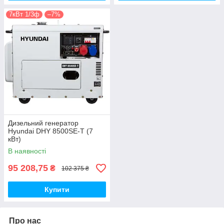
7кВт 1/3ф
–7%
Дизельний генератор
Hyundai DHY 8500SE-T (7
кВт)
В наявності
95 208,75
₴
102 375 ₴
Купити
Про нас