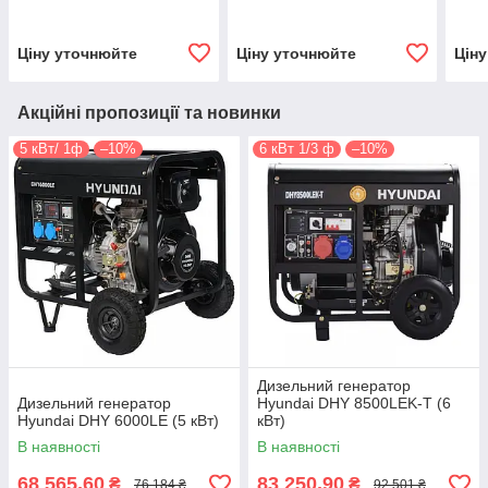
Ціну уточнюйте
Ціну уточнюйте
Цін
Акційні пропозиції та новинки
5 кВт/ 1ф
–10%
6 кВт 1/3 ф
–10%
Дизельний генератор
Дизельний генератор
Hyundai DHY 8500LEK-Т (6
Hyundai DHY 6000LE (5 кВт)
кВт)
В наявності
В наявності
68 565,60
83 250,90
₴
₴
76 184 ₴
92 501 ₴