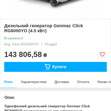
Дизельний генератор Genmac Click
RG6000YO (4.5 кВт)
В наявності
Код: Click RG6000YO
Роздріб
143 806,58
₴
Купити
Опис
Характеристики
Доставка
Оплата
Умови п
Опис
Однофазний дизельний генератор Genmac
Click
RG6000
використовується для забезпечення
YO