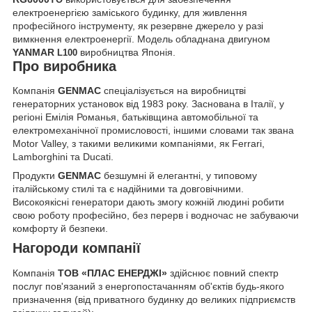
електроенергією заміського будинку, для живлення
професійного інструменту, як резервне джерело у разі
вимкнення електроенергії. Модель обладнана двигуном
YANMAR
виробництва Японія
.
L100
Про виробника
Компанія
GENMAC
спеціалізується на виробництві
генераторних установок від 1983 року. Заснована в Італії, у
регіоні Емілія Романья, батьківщина автомобільної та
електромеханічної промисловості, іншими словами так звана
Motor Valley, з такими великими компаніями, як Ferrari,
Lamborghini та Ducati.
Продукти
GENMAC
безшумні й елегантні, у типовому
італійському стилі та є надійними та довговічними.
Високоякісні генератори дають змогу кожній людині робити
свою роботу професійно, без перерв і водночас не забуваючи
комфорту й безпеки.
Нагороди компанії
Компанія
ТОВ «ПЛАС ЕНЕРДЖІ»
здійснює повний спектр
послуг пов'язаний з енергопостачанням об'єктів будь-якого
призначення (від приватного будинку до великих підприємств