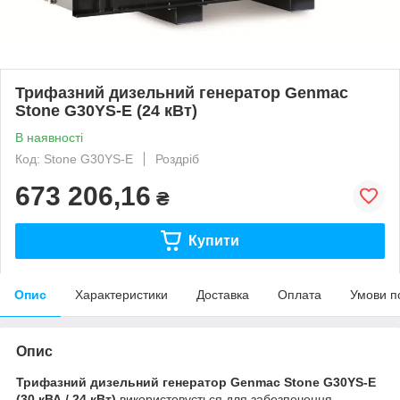
Трифазний дизельний генератор Genmac
Stone G30YS-E (24 кВт)
В наявності
Код: Stone G30YS-E
Роздріб
673 206,16
₴
Купити
Опис
Характеристики
Доставка
Оплата
Умови п
Опис
Трифазний дизельний генератор Genmac
Stone G30YS-E
(30 кВА / 24 кВт)
використовується для забезпечення