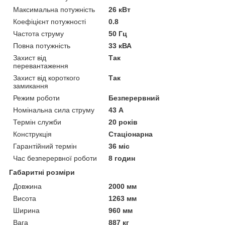
Максимальна потужність
26 кВт
Коефіцієнт потужності
0.8
Частота струму
50 Гц
Повна потужність
33 кВА
Захист від
Так
перевантаження
Захист від короткого
Так
замикання
Режим роботи
Безперервний
Номінальна сила струму
43 А
Термін служби
20 років
Конструкція
Стаціонарна
Гарантійний термін
36 міс
Час безперервної роботи
8 годин
Габаритні розміри
Довжина
2000 мм
Висота
1263 мм
Ширина
960 мм
Вага
887 кг