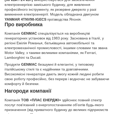
електроенергією заміського будинку, для живлення
професійного інструменту, як резервне джерело у разі
вимкнення електроенергії. Модель обладнана двигуном
YANMAR 4TNV98-IGECS
зводства
Японія
.
прої
Про виробника
Компанія
GENMAC
спеціалізується на виробництві
генераторних установок від 1983 року. Заснована в Італії, у
регіоні Емілія Романья, батьківщина автомобільної та
електромеханічної промисловості, іншими словами так звана
Motor Valley, з такими великими компаніями, як Ferrari,
Lamborghini та Ducati.
Продукти
GENMAC
безшумні й елегантні, у типовому
італійському стилі та є надійними та довговічними.
Високоякісні генератори дають змогу кожній людині робити
свою роботу професійно, без перерв і водночас не забуваючи
комфорту й безпеки.
Нагороди компанії
Компанія
ТОВ «ПЛАС ЕНЕРДЖІ»
здійснює повний спектр
послуг пов'язаний з енергопостачанням об'єктів будь-якого
призначення (від приватного будинку до великих підприємств