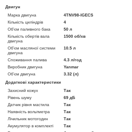
Двигун
Марка двигуна
4TNV98-IGECS
Кількість циліндрів
4
Об'єм паливного бака
50 л
Кількість обертів вала
1500 об/хв
двигуна
Об'єм масляної системи
10.5 л
двигуна
Споживання палива
4.3 л/год
Виробник двигуна
Yanmar
Об'єм двигуна
3.32 (л)
Додаткові характеристики
Захисний кожух
Так
Рівень шуму
69 дБ
Датчик рівня мастила
Так
Наявність вольтметра
Так
Лічильник мотогодин
Так
Акумулятор в комплекті
Так