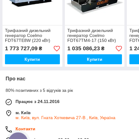
Трифазний дизельний
Трифазний дизельний
Три
генератор Coelmo
генератор Coelmo
гене
FDT67TE8W (220 кВт)
FDT67TM4-17 (150 кВт)
FDT6
1 773 727,09
1 035 086,23
1 2
₴
₴
Купити
Купити
Про нас
80% позитивних з 5 відгуків за рік
Працює з 24.11.2016
м. Київ
м. Київ, вул. Гната Хоткевича 27-В , Київ, Україна
Контакти