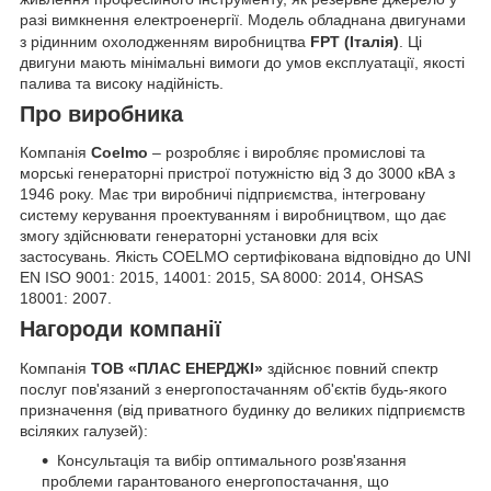
разі вимкнення електроенергії. Модель обладнана двигунами
з рідинним охолодженням виробництва
FPT (Італія)
. Ці
двигуни мають мінімальні вимоги до умов експлуатації, якості
палива та високу надійність.
Про виробника
Компанія
Coelmo
–
розробляє і виробляє промислові та
морські генераторні пристрої потужністю від 3 до 3000 кВА з
1946 року.
Має три виробничі підприємства, інтегровану
систему керування проектуванням і виробництвом, що дає
змогу здійснювати генераторні установки для всіх
застосувань.
Якість COELMO сертифікована відповідно до UNI
EN ISO 9001: 2015, 14001: 2015, SA 8000: 2014, OHSAS
18001: 2007.
Нагороди компанії
Компанія
ТОВ «ПЛАС ЕНЕРДЖІ»
здійснює повний спектр
послуг пов'язаний з енергопостачанням об'єктів будь-якого
призначення (від приватного будинку до великих підприємств
всіляких галузей):
Консультація та вибір оптимального розв'язання
проблеми гарантованого енергопостачання, що