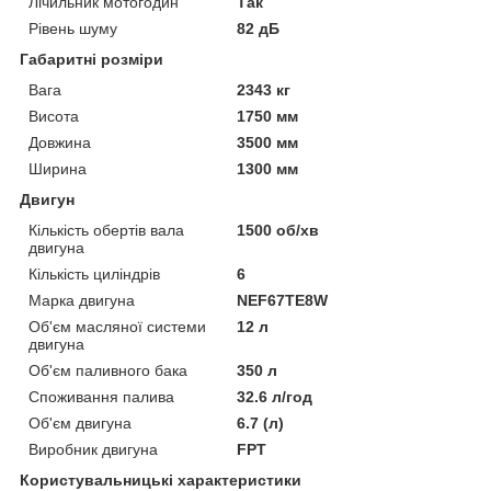
Лічильник мотогодин
Так
Рівень шуму
82 дБ
Габаритні розміри
Вага
2343 кг
Висота
1750 мм
Довжина
3500 мм
Ширина
1300 мм
Двигун
Кількість обертів вала
1500 об/хв
двигуна
Кількість циліндрів
6
Марка двигуна
NEF67TE8W
Об'єм масляної системи
12 л
двигуна
Об'єм паливного бака
350 л
Споживання палива
32.6 л/год
Об'єм двигуна
6.7 (л)
Виробник двигуна
FPT
Користувальницькі характеристики