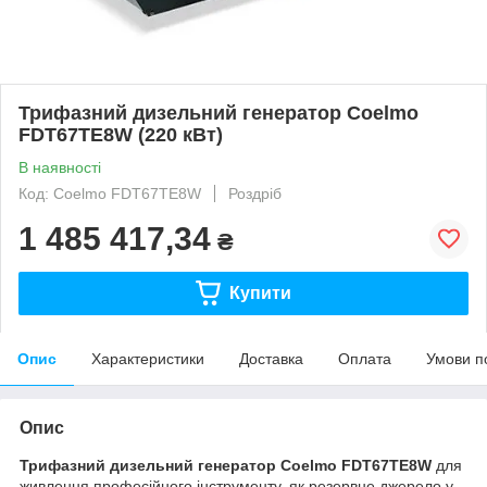
Трифазний дизельний генератор Coelmo
FDT67TE8W (220 кВт)
В наявності
Код: Coelmo FDT67TE8W
Роздріб
1 485 417,34
₴
Купити
Опис
Характеристики
Доставка
Оплата
Умови п
Опис
Трифазний дизельний генератор
Coelmo FDT67TE8W
для
живлення професійного інструменту, як резервне джерело у