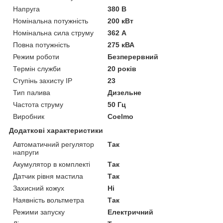
Напруга
380 В
Номінальна потужність
200 кВт
Номінальна сила струму
362 А
Повна потужність
275 кВА
Режим роботи
Безперервний
Термін служби
20 років
Ступінь захисту IP
23
Тип палива
Дизельне
Частота струму
50 Гц
Виробник
Coelmo
Додаткові характеристики
Автоматичний регулятор
Так
напруги
Акумулятор в комплекті
Так
Датчик рівня мастила
Так
Захисний кожух
Ні
Наявність вольтметра
Так
Режими запуску
Електричний