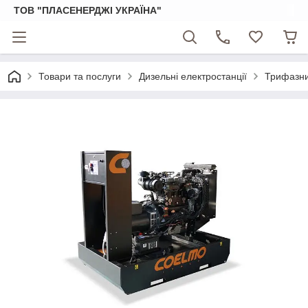
ТОВ "ПЛАСЕНЕРДЖІ УКРАЇНА"
Товари та послуги
Дизельні електростанції
Трифазни