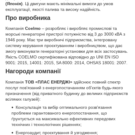
(Японія)
. Ці двигуни мають мінімальні вимоги до умов
експлуатації, якості палива та високу надійність.
Про виробника
Компанія
Coelmo
–
розробляє і виробляє промислові та
морські генераторні пристрої потужністю від 3 до 3000 кВА з
1946 року.
Має три виробничі підприємства, інтегровану
систему керування проєктуванням і виробництвом, що дає
змогу виконувати генераторні установки для всіх застосувань.
Якість COELMO сертифікована відповідно до UNI EN ISO
9001: 2015, 14001: 2015, SA 8000: 2014, OHSAS 18001: 2007.
Нагороди компанії
Компанія
ТОВ «ПЛАС ЕНЕРДЖІ»
здійснює повний спектр
послуг пов'язаний з енергопостачанням об'єктів будь-якого
призначення (від приватного будинку до великих підприємств
всіляких галузей):
Консультація та вибір оптимального розв'язання
проблеми гарантованого енергопостачання, що
ґрунтується на максимально ефективних передових
технічних і технологічних рішеннях;
Енергоаудит, проєктування й узгодження;