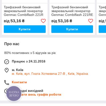
Трифазний бензиновий
Трифазний бензиновий
Три
зварювальний генератор
зварювальний генератор
звар
Genmac Combiflash 221R
Genmac Combiflash 221RE
Genm
(6,5 кВа)
(6,5 кВа)
(9 к
53,16
53,16
від
₴
від
₴
від
Купити
Купити
Про нас
80% позитивних з 5 відгуків за рік
Працює з 24.11.2016
м. Київ
м. Київ, вул. Гната Хоткевича 27-В , Київ, Україна
Контакти
Сьогодні вихідний
КНОПКА
Показати весь графік роботи
ЗВ'ЯЗКУ