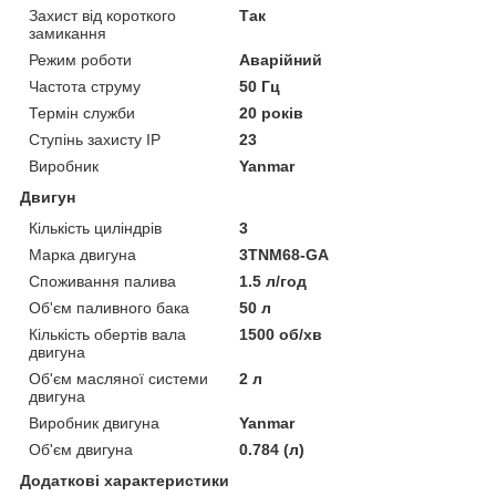
Захист від короткого
Так
замикання
Режим роботи
Аварійний
Частота струму
50 Гц
Термін служби
20 років
Ступінь захисту IP
23
Виробник
Yanmar
Двигун
Кількість циліндрів
3
Марка двигуна
3TNM68-GA
Споживання палива
1.5 л/год
Об'єм паливного бака
50 л
Кількість обертів вала
1500 об/хв
двигуна
Об'єм масляної системи
2 л
двигуна
Виробник двигуна
Yanmar
Об'єм двигуна
0.784 (л)
Додаткові характеристики