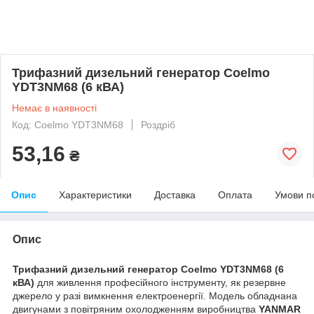
Трифазний дизельний генератор Coelmo
YDT3NM68 (6 кВА)
Немає в наявності
Код: Coelmo YDT3NM68
Роздріб
53,16
₴
Опис
Характеристики
Доставка
Оплата
Умови п
Опис
Трифазний дизельний генератор
Coelmo YDT3NM68
(6
кВА)
для живлення професійного інструменту, як резервне
джерело у разі вимкнення електроенергії. Модель обладнана
двигунами з повітряним охолодженням виробництва
YANMAR