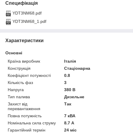
Специфікація
YDT3NM68.pdf
YDT3NM68_1.pdf
Характеристики
Основні
Країна виробник
Італія
Конструкція
Стаціонарна
Коефіцієнт потужності
0.8
Кількість фаз
3
Напруга
380 В
Тип палива
Дизельне
Захист від
Так
перевантаження
Повна потужність
7 кВА
Номінальна сила струму
8.7 А
Гарантійний термін
24 міс