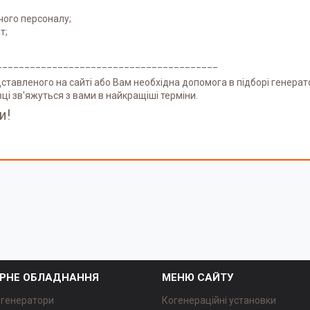
чого персоналу;
т;
________________________________________
ставленого на сайті або Вам необхідна допомога в підборі генера
івці зв'яжуться з вами в найкращіші терміни.
и!
РНЕ ОБЛАДНАННЯ
МЕНЮ САЙТУ
 генератори
Когенераційні установки