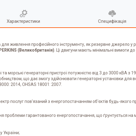
Характеристики
Специфікація
a
для живлення професійного інструменту, як резервне джерело у 
PERKINS (Великобританія)
. Ці двигуни мають мінімальні вимоги до
 та морські генераторні пристрої потужністю від 3 до 3000 кВА з 19
обництвом, що дає змогу здійснювати генераторні установки для в
 8000: 2014, OHSAS 18001: 2007.
ектр послуг пов'язаний з енергопостачанням об'єктів будь-якого п
ння проблеми гарантованого енергопостачання, що ґрунтується на 
у України;