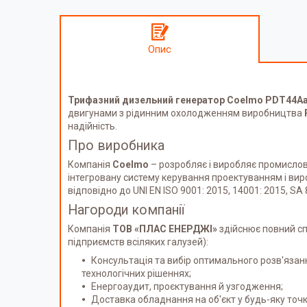
Опис
Трифазний дизельний генератор
Coelmo
PDT44A
двигунами з рідинним охолодженням виробництва
надійність.
Про виробника
Компанія
Coelmo
–
розробляє і виробляє промислові
інтегровану систему керування проектуванням і вир
відповідно до UNI EN ISO 9001: 2015, 14001: 2015, SA
Нагороди компанії
Компанія
ТОВ «ПЛАС ЕНЕРДЖІ»
здійснює повний сп
підприємств всіляких галузей):
Консультація та вибір оптимального розв'яза
технологічних рішеннях;
Енергоаудит, проєктування й узгодження;
Доставка обладнання на об'єкт у будь-яку точк