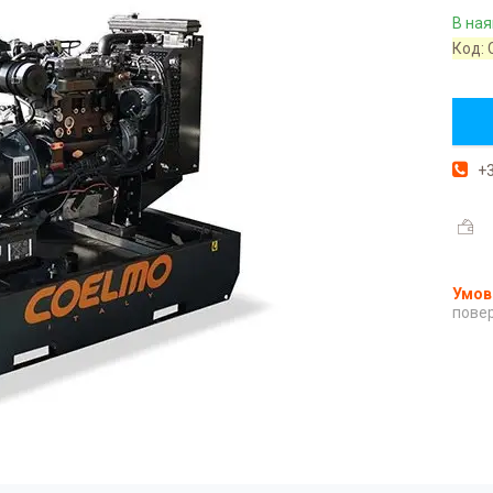
В ная
Код:
+3
повер