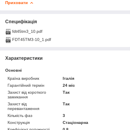
Приховати
Специфікація
fdt45tm3_10.pdf
FDT45TM3-10_1.pdf
Характеристики
Основні
Країна виробник
Італія
Гарантійний термін
24 міс
Захист від короткого
Так
замикання
Захист від
Так
перевантаження
Кількість фаз
3
Конструкція
Стаціонарна
Коефіцієнт потужності
0.8