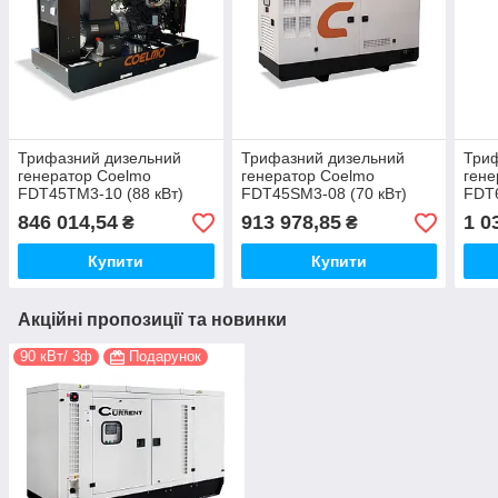
Трифазний дизельний
Трифазний дизельний
Три
генератор Coelmo
генератор Coelmo
гене
FDT45TM3-10 (88 кВт)
FDT45SM3-08 (70 кВт)
FDT6
846 014,54
913 978,85
1 0
₴
₴
Купити
Купити
Акційні пропозиції та новинки
90 кВт/ 3ф
Подарунок