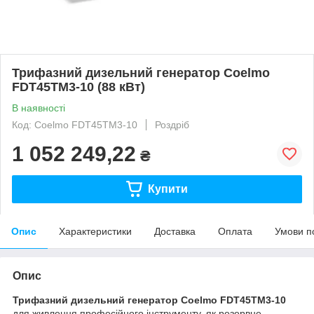
Трифазний дизельний генератор Coelmo
FDT45TM3-10 (88 кВт)
В наявності
Код: Coelmo FDT45TM3-10
Роздріб
1 052 249,22
₴
Купити
Опис
Характеристики
Доставка
Оплата
Умови п
Опис
Трифазний дизельний генератор
Coelmo FDT45TM3-10
для живлення професійного інструменту, як резервне