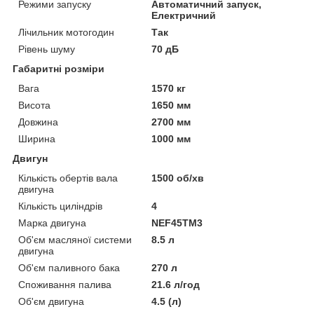
Режими запуску
Автоматичний запуск,
Електричний
Лічильник мотогодин
Так
Рівень шуму
70 дБ
Габаритні розміри
Вага
1570 кг
Висота
1650 мм
Довжина
2700 мм
Ширина
1000 мм
Двигун
Кількість обертів вала
1500 об/хв
двигуна
Кількість циліндрів
4
Марка двигуна
NEF45TM3
Об'єм масляної системи
8.5 л
двигуна
Об'єм паливного бака
270 л
Споживання палива
21.6 л/год
Об'єм двигуна
4.5 (л)