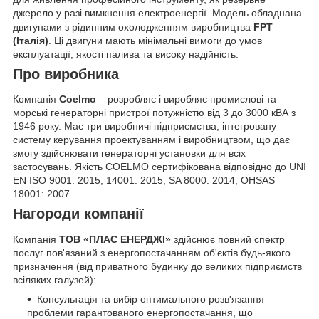
джерело у разі вимкнення електроенергії. Модель обладнана
двигунами з рідинним охолодженням виробництва
FPT
(Італія)
. Ці двигуни мають мінімальні вимоги до умов
експлуатації, якості палива та високу надійність.
Про виробника
Компанія
Coelmo
–
розробляє і виробляє промислові та
морські генераторні пристрої потужністю від 3 до 3000 кВА з
1946 року.
Має три виробничі підприємства, інтегровану
систему керування проектуванням і виробництвом, що дає
змогу здійснювати генераторні установки для всіх
застосувань.
Якість COELMO сертифікована відповідно до UNI
EN ISO 9001: 2015, 14001: 2015, SA 8000: 2014, OHSAS
18001: 2007.
Нагороди компанії
Компанія
ТОВ «ПЛАС ЕНЕРДЖІ»
здійснює повний спектр
послуг пов'язаний з енергопостачанням об'єктів будь-якого
призначення (від приватного будинку до великих підприємств
всіляких галузей):
Консультація та вибір оптимального розв'язання
проблеми гарантованого енергопостачання, що