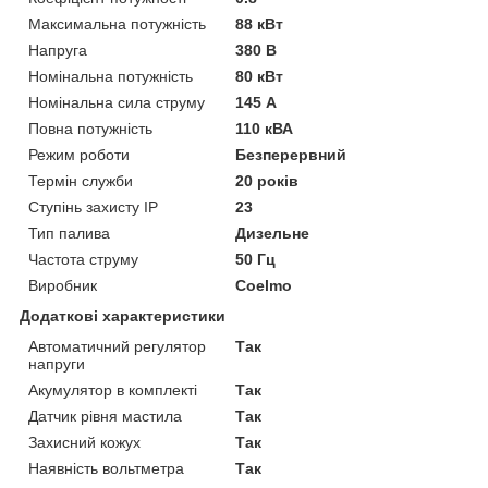
Максимальна потужність
88 кВт
Напруга
380 В
Номінальна потужність
80 кВт
Номінальна сила струму
145 А
Повна потужність
110 кВА
Режим роботи
Безперервний
Термін служби
20 років
Ступінь захисту IP
23
Тип палива
Дизельне
Частота струму
50 Гц
Виробник
Coelmo
Додаткові характеристики
Автоматичний регулятор
Так
напруги
Акумулятор в комплекті
Так
Датчик рівня мастила
Так
Захисний кожух
Так
Наявність вольтметра
Так