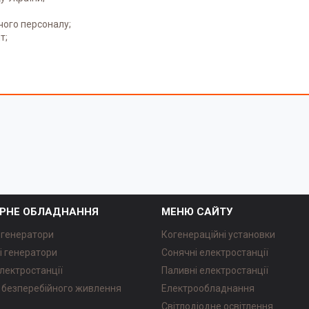
чого персоналу;
т;
РНЕ ОБЛАДНАННЯ
МЕНЮ САЙТУ
 генератори
Когенераційні установки
і генератори
Сонячні електростанції
лектростанції
Паливні електростанції
безперебійного живлення
Електрообладнання
Світлодіодне освітлення