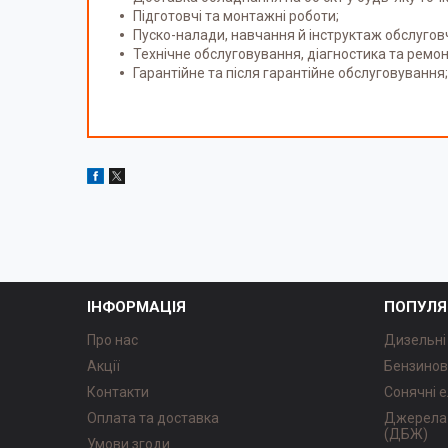
Підготовчі та монтажні роботи;
Пуско-налади, навчання й інструктаж обслугов
Технічне обслуговування, діагностика та ремон
Гарантійне та після гарантійне обслуговування;
ІНФОРМАЦІЯ
ПОПУЛЯ
Про нас
Дизельні
Акції
Бензинов
Контакти
Сонячні е
Оплата та доставка
Джерела 
(ДБЖ)
Умови згоди