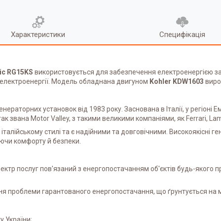
Характеристики
Специфікація
ic
RG15KS
використовується для забезпечення електроенергією за
я електроенергії. Модель обладнана двигуном
Kohler KDW1603
виро
нераторних установок від 1983 року. Заснована в Італії, у регіоні 
 звана Motor Valley, з такими великими компаніями, як Ferrari, Lamb
 італійському стилі та є надійними та довговічними. Високоякісні 
аючи комфорту й безпеки.
ектр послуг пов'язаний з енергопостачанням об'єктів будь-якого п
ння проблеми гарантованого енергопостачання, що ґрунтується на 
у України;