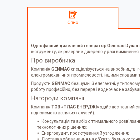
Опис
Однофазний дизельний генератор Genmac Dynam
інструменту, як резервне джерело у разі вимкненн
Про виробника
Компанія
GENMAC
спеціалізується на виробництві ге
електромеханічної промисловості, іншими словами так
Продукти
GENMAC
безшумні й елегантні, у типовому
роботу професійно, без перерв і водночас не забув
Нагороди компанії
Компанія
ТОВ «ПЛАС ЕНЕРДЖІ»
здійснює повний сп
підприємств всіляких галузей):
Консультація та вибір оптимального розв'яза
технологічних рішеннях;
Енергоаудит, проєктування й узгодження;
Доставка обладнання на об'єкт у будь-яку точк