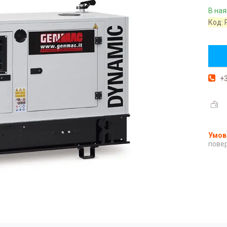
В ная
Код:
+3
повер