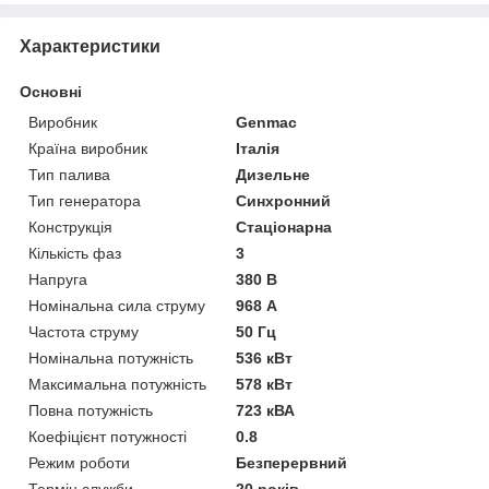
Характеристики
Основні
Виробник
Genmac
Країна виробник
Італія
Тип палива
Дизельне
Тип генератора
Синхронний
Конструкція
Стаціонарна
Кількість фаз
3
Напруга
380 В
Номінальна сила струму
968 А
Частота струму
50 Гц
Номінальна потужність
536 кВт
Максимальна потужність
578 кВт
Повна потужність
723 кВА
Коефіцієнт потужності
0.8
Режим роботи
Безперервний
Термін служби
20 років