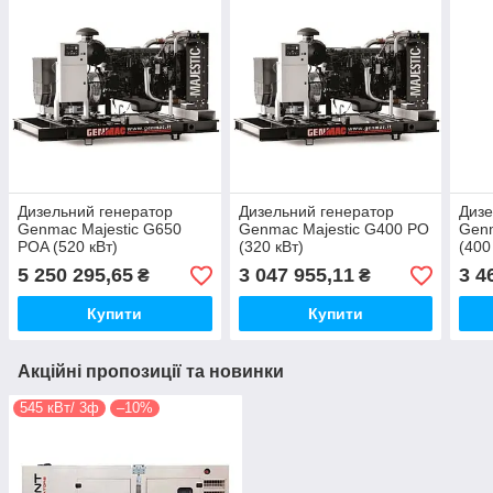
Дизельний генератор
Дизельний генератор
Дизе
Genmac Majestic G650
Genmac Majestic G400 PO
Genm
POA (520 кВт)
(320 кВт)
(400
5 250 295,65
3 047 955,11
3 4
₴
₴
Купити
Купити
Акційні пропозиції та новинки
545 кВт/ 3ф
–10%