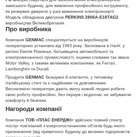
заміського будинку, для живлення професійного інструменту,
як резервне джерело у разі вимкнення електроенергії.
Модель обладнана двигуном
PERKINS 2806A-E18TAG2
виробництва Великобританія.
Про виробника
Компанія
GENMAC
спеціалізується на виробництві
генераторних установок від 1983 року. Заснована в Італії, у
регіоні Емілія Романья, батьківщина автомобільної та
електромеханічної промисловості, іншими словами так звана
Motor Valley, з такими великими компаніями, як Ferrari,
Lamborghini та Ducati.
Продукти
GENMAC
безшумні й елегантні, у типовому
італійському стилі та є надійними та довговічними.
Високоякісні генератори дають змогу кожній людині робити
свою роботу професійно, без перерв і водночас не забуваючи
комфорту й безпеки.
Нагороди компанії
Компанія
ТОВ «ПЛАС ЕНЕРДЖІ»
здійснює повний спектр
послуг пов'язаний з енергопостачанням об'єктів будь-якого
призначення (від приватного будинку до великих підприємств