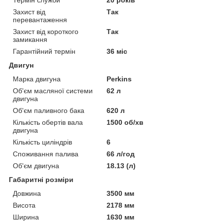
Захист від
Так
перевантаження
Захист від короткого
Так
замикання
Гарантійний термін
36 міс
Двигун
Марка двигуна
Perkins
Об'єм масляної системи
62 л
двигуна
Об'єм паливного бака
620 л
Кількість обертів вала
1500 об/хв
двигуна
Кількість циліндрів
6
Споживання палива
66 л/год
Об'єм двигуна
18.13 (л)
Габаритні розміри
Довжина
3500 мм
Висота
2178 мм
Ширина
1630 мм