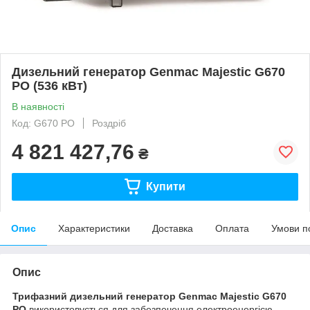
Дизельний генератор Genmac Majestic G670
PO (536 кВт)
В наявності
Код: G670 PO
Роздріб
4 821 427,76
₴
Купити
Опис
Характеристики
Доставка
Оплата
Умови п
Опис
Трифазний дизельний генератор Genmac Majestic G670
PO
використовується для забезпечення електроенергією