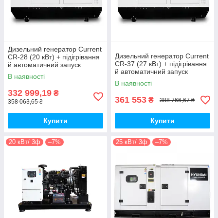
Дизельний генератор Current
Дизельний генератор Current
CR-28 (20 кВт) + підігрівання
CR-37 (27 кВт) + підігрівання
й автоматичний запуск
й автоматичний запуск
В наявності
В наявності
332 999,19
₴
361 553
₴
388 766,67 ₴
358 063,65 ₴
Купити
Купити
20 кВт/ 3ф
–7%
25 кВт/ 3ф
–7%