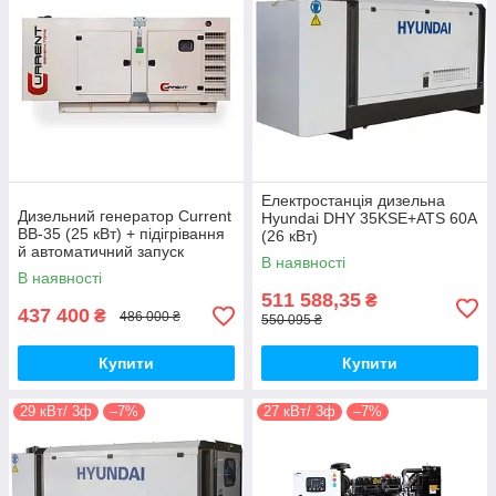
Електростанція дизельна
Дизельний генератор Current
Hyundai DHY 35KSE+ATS 60A
BB-35 (25 кВт) + підігрівання
(26 кВт)
й автоматичний запуск
В наявності
В наявності
511 588,35
₴
437 400
₴
486 000 ₴
550 095 ₴
Купити
Купити
29 кВт/ 3ф
–7%
27 кВт/ 3ф
–7%