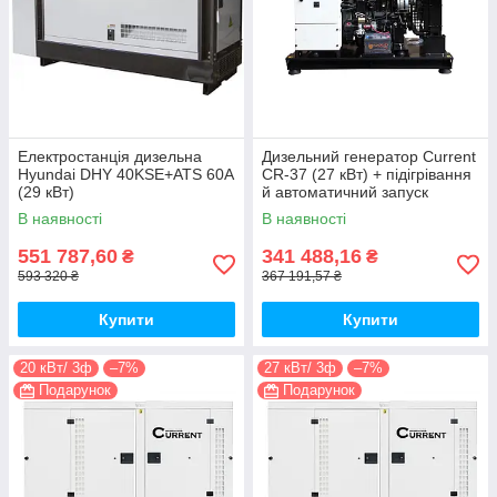
Електростанція дизельна
Дизельний генератор Current
Hyundai DHY 40KSE+ATS 60A
CR-37 (27 кВт) + підігрівання
(29 кВт)
й автоматичний запуск
В наявності
В наявності
551 787,60
341 488,16
₴
₴
593 320 ₴
367 191,57 ₴
Купити
Купити
20 кВт/ 3ф
–7%
27 кВт/ 3ф
–7%
Подарунок
Подарунок