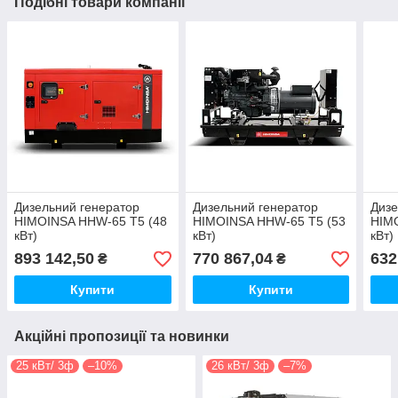
Подібні товари компанії
Дизельний генератор
Дизельний генератор
Дизе
HIMOINSA HHW-65 T5 (48
HIMOINSA HHW-65 T5 (53
HIM
кВт)
кВт)
кВт)
893 142,50
770 867,04
632
₴
₴
Купити
Купити
Акційні пропозиції та новинки
25 кВт/ 3ф
–10%
26 кВт/ 3ф
–7%