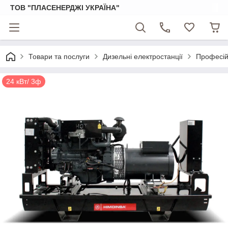
ТОВ "ПЛАСЕНЕРДЖІ УКРАЇНА"
Товари та послуги
Дизельні електростанції
Професійн
24 кВт/ 3ф