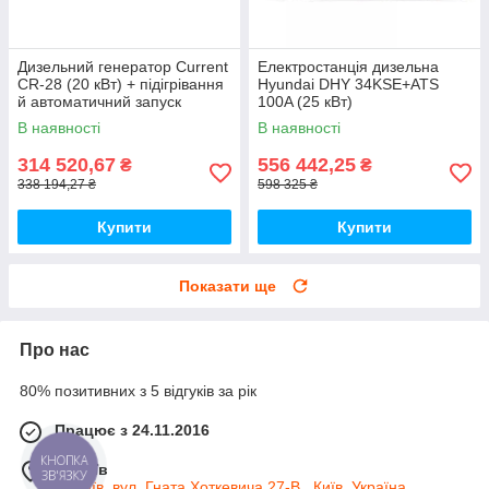
Дизельний генератор Current
Електростанція дизельна
CR-28 (20 кВт) + підігрівання
Hyundai DHY 34KSE+ATS
й автоматичний запуск
100A (25 кВт)
В наявності
В наявності
314 520,67
556 442,25
₴
₴
338 194,27 ₴
598 325 ₴
Купити
Купити
Показати ще
Про нас
80% позитивних з 5 відгуків за рік
Працює з 24.11.2016
КНОПКА
м. Київ
ЗВ'ЯЗКУ
м. Київ, вул. Гната Хоткевича 27-В , Київ, Україна