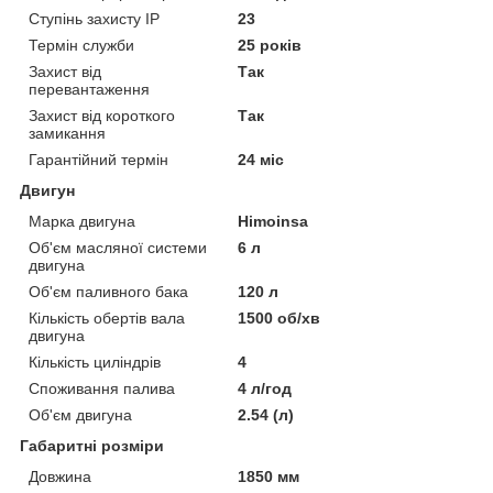
Ступінь захисту IP
23
Термін служби
25 років
Захист від
Так
перевантаження
Захист від короткого
Так
замикання
Гарантійний термін
24 міс
Двигун
Марка двигуна
Himoinsa
Об'єм масляної системи
6 л
двигуна
Об'єм паливного бака
120 л
Кількість обертів вала
1500 об/хв
двигуна
Кількість циліндрів
4
Споживання палива
4 л/год
Об'єм двигуна
2.54 (л)
Габаритні розміри
Довжина
1850 мм