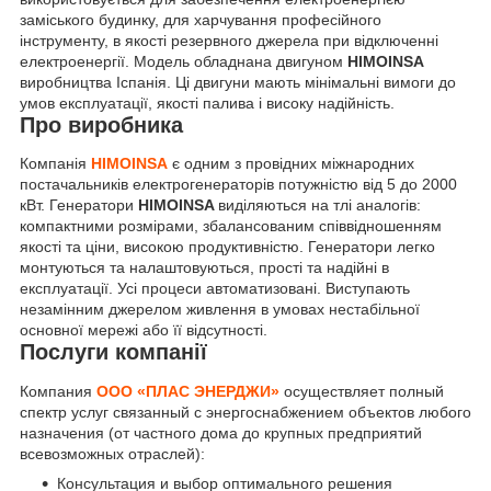
заміського будинку, для харчування професійного
інструменту, в якості резервного джерела при відключенні
електроенергії. Модель обладнана двигуном
HIMOINSA
виробництва Іспанія. Ці двигуни мають мінімальні вимоги до
умов експлуатації, якості палива і високу надійність.
Про виробника
Компанія
HIMOINSA
є одним з провідних міжнародних
постачальників електрогенераторів потужністю від 5 до 2000
кВт. Генератори
HIMOINSA
виділяються на тлі аналогів:
компактними розмірами, збалансованим співвідношенням
якості та ціни, високою продуктивністю. Генератори легко
монтуються та налаштовуються, прості та надійні в
експлуатації. Усі процеси автоматизовані. Виступають
незамінним джерелом живлення в умовах нестабільної
основної мережі або її відсутності.
Послуги компанії
Компания
ООО «ПЛАС ЭНЕРДЖИ»
осуществляет полный
спектр услуг связанный с энергоснабжением объектов любого
назначения (от частного дома до крупных предприятий
всевозможных отраслей):
Консультация и выбор оптимального решения