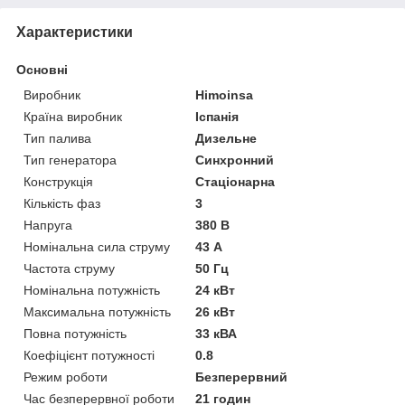
Характеристики
Основні
Виробник
Himoinsa
Країна виробник
Іспанія
Тип палива
Дизельне
Тип генератора
Синхронний
Конструкція
Стаціонарна
Кількість фаз
3
Напруга
380 В
Номінальна сила струму
43 А
Частота струму
50 Гц
Номінальна потужність
24 кВт
Максимальна потужність
26 кВт
Повна потужність
33 кВА
Коефіцієнт потужності
0.8
Режим роботи
Безперервний
Час безперервної роботи
21 годин