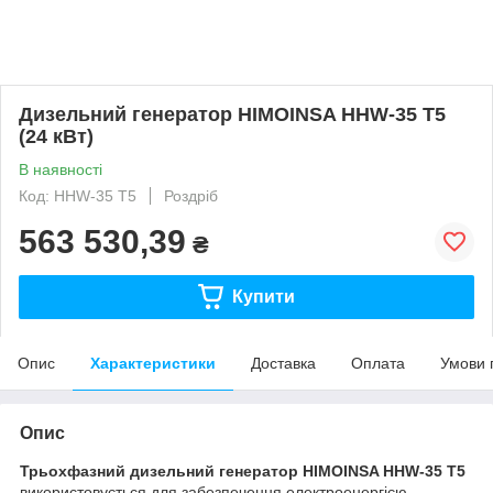
Дизельний генератор HIMOINSA HHW-35 T5
(24 кВт)
В наявності
Код: HHW-35 T5
Роздріб
563 530,39
₴
Купити
Опис
Характеристики
Доставка
Оплата
Умови 
Опис
Трьохфазний дизельний генератор HIMOINSA HHW-35 T5
використовується для забезпечення електроенергією